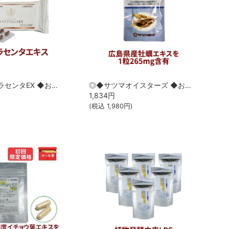
◎◆サツマプラセンタEX ◆お試し30カプセル[サツマ薬局]【1家族様1回限り】【メール便なら送料無料】
◎◆サツマオイスターズ ◆お試し40粒[サツマ薬局]【1家族様1回限り】【メール便なら送料無料】
1,834
円
(税込
1,980
円)