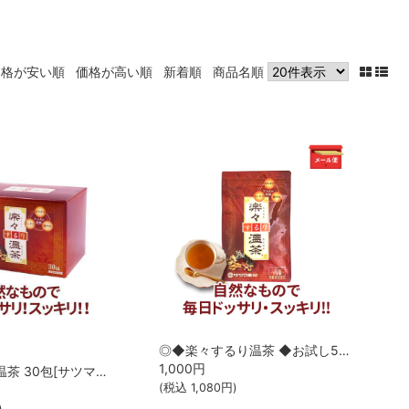
価格が安い順
価格が高い順
新着順
商品名順
◎◆楽々するり温茶 ◆お試し5包[サツマ薬局]【メール便なら送料無料】
1,000
円
◎楽々するり温茶 30包[サツマ薬局]【定期便初回半額】
(税込
1,080
円)
)