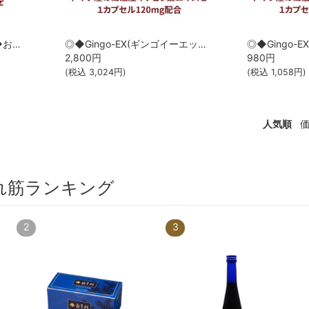
◎◆サツマオイスターズ ◆お試し40粒[サツマ薬局]【メール便なら送料無料】
◎◆Gingo-EX(ギンゴイーエックス) ◆お試し20カプセル[サツマ薬局]【メール便なら送料無料】
2,800
円
980
円
(税込
3,024
円)
(税込
1,058
円)
人気順
れ筋ランキング
2
3