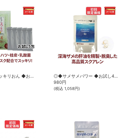
◎◆チョースッキリおん ◆お試し5包[サツマ薬局]【メール便なら送料無料】
◎◆サメサメパワー ◆お試し40カプセル[サツマ薬局]【1家族様1回限り】【メール便なら送料無料】
980
円
(税込
1,058
円)