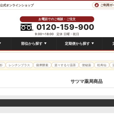
ご利用ガ
 公式オンラインショップ
お電話でのご相談・ご注文
0120-159-900
9:00〜18:00
定休 日曜・祝日
部位から探す
定期便から探す
▼
▼
▼
杉
レンチンプラス
薩摩酵素
楽々するり温茶
便秘薬
松寿仙
サツマ薬局商品