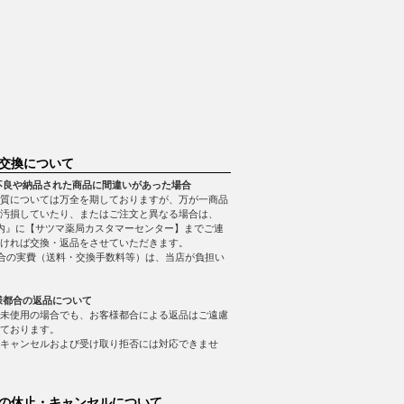
交換について
不良や納品された商品に間違いがあった場合
質については万全を期しておりますが、万が一商品
・汚損していたり、またはご注文と異なる場合は、
内』に【サツマ薬局カスタマーセンター】までご連
ければ交換・返品をさせていただきます。
合の実費（送料・交換手数料等）は、当店が負担い
様都合の返品について
未使用の場合でも、お客様都合による返品はご遠慮
ております。
キャンセルおよび受け取り拒否には対応できませ
の休止・キャンセルについて