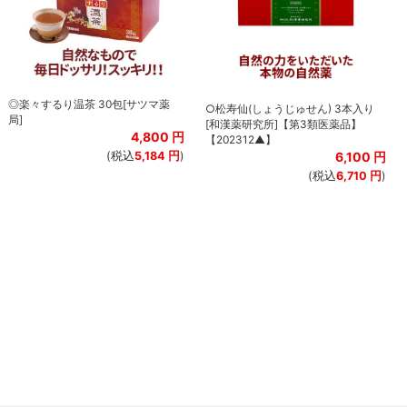
◎楽々するり温茶 30包[サツマ薬
○松寿仙(しょうじゅせん) 3本入り
局]
[和漢薬研究所]【第3類医薬品】
4,800
円
【202312▲】
6,100
円
(税込
5,184
円
)
(税込
6,710
円
)