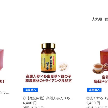
人気順
◎楽々するり温茶 30包[サツマ薬局]
◎【雑誌掲載】高麗人参入り冬虫夏草＋蜂の子 90カプセル [サツマ薬局]【定期便初回半額】
4,400
円
2,400
円
(税込
4,752
円)
(税込
2,592
円