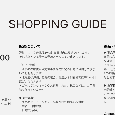
SHOPPING GUIDE
配送について
返品・
通常、ご注文確認後2〜3営業日以内に発送いたします。
▶ 商品
900
それ以上となる場合は予めメールにてご連絡します。
商品の品
が破損
【※ご注意※】
『7日以
・商品の在庫状況や交通事情等で指定の日時にお届けできな
絡いただ
いこともあります
※この場
・北海道や沖縄、離島の場合、発送から到着までに中2～5日
たします
ほどいただきます
・ゴールデンウィークやお正月、お盆、祝日などは、出荷業
▶ お客
務を行っていません
未開封・
いただい
● メール便
発送後の
。体質や
・商品名に「メール便」と記載された商品のみ対象
ん。
だちに利
・業者：日本郵便
・日時指定不可
定期便