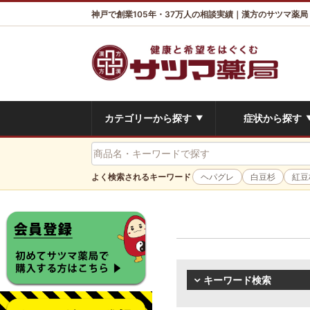
神戸で創業105年・37万人の相談実績｜漢方のサツマ薬局
カテゴリーから探す
症状から探す
▼
よく検索されるキーワード
ヘパグレ
白豆杉
紅豆
キーワード検索