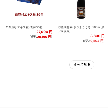
○白豆杉エキス粒 6粒×30包
◎薩摩酵素(さつまこうそ) 500ml[サ
ツマ薬局]
円
27,000
円
8,800
円
)
(税込
29,160
円
)
(税込
9,504
円
)
すべて見る