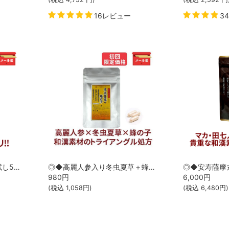
16レビュー
3
◎◆楽々するり温茶 ◆お試し5包[サツマ薬局]【1家族様1回限り】【メール便なら送料無料】
◎◆高麗人参入り冬虫夏草＋蜂の子 ◆お試し30カプセル[サツマ薬局]【1家族様1回限り】【メール便なら送料無料】
980
円
6,000
円
(税込
1,058
円)
(税込
6,480
円)