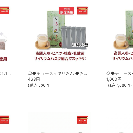
◎◆トウスッキリ茶 ◆お試し15包[サツマ薬局]【1家族様1回限り】【メール便なら送料無料】
◎◆チョースッキリおん ◆お試し5包[サツマ薬局]【1家族様1回限り】【メール便なら送料無料】
463
円
1,000
円
(税込
500
円)
(税込
1,080
円)