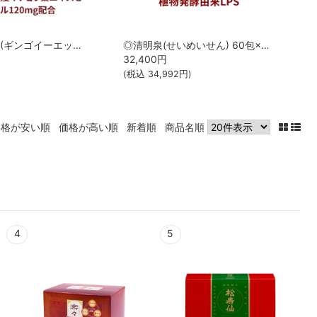
◎◆Gingo-EX(ギンゴイーエックス) ◆お試し20カプセル[サツマ薬局]【1家族様1回限り】【メール便なら送料無料】
◎清明泉(せいめいせん) 60包×6個セット[サツマ薬局]
32,400
円
(税込
34,992
円)
価格が安い順
価格が高い順
新着順
商品名順
4
5