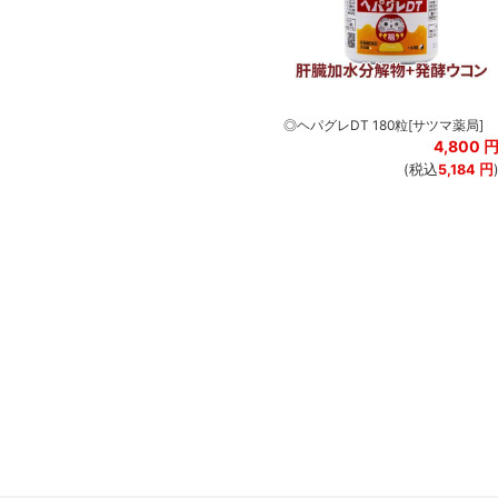
◎ヘパグレDT 180粒[サツマ薬局]
4,800
(税込
5,184
円