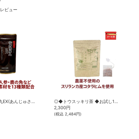
4レビュー
◎◆安寿薩摩丸EX(あんじゅさつまがんイーエックス) ◆お試し240粒[サツマ薬局]【メール便なら送料無料】
◎◆トウスッキリ茶 ◆お試し15包[サツマ薬局]【メール便なら送料無料】
2,300
円
(税込
2,484
円)