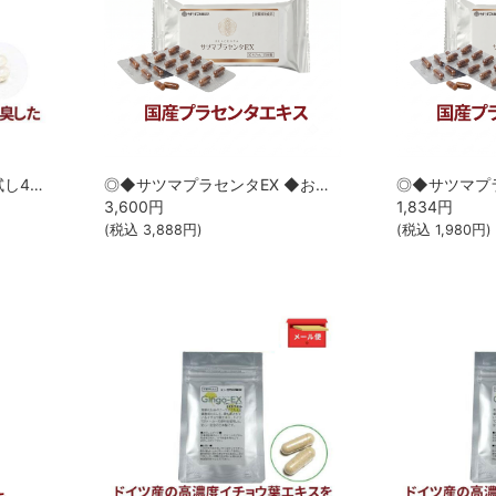
◎◆サメサメパワー ◆お試し40カプセル[サツマ薬局]【メール便なら送料無料】
◎◆サツマプラセンタEX ◆お試し30カプセル[サツマ薬局]【メール便なら送料無料】
3,600
円
1,834
円
(税込
3,888
円)
(税込
1,980
円)