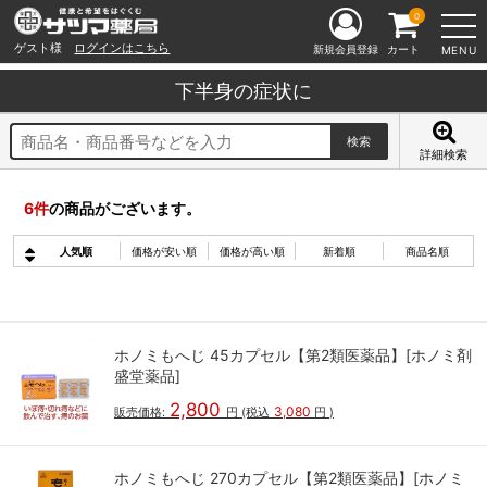
0
ゲスト様
ログインはこちら
新規会員登録
カート
MENU
下半身の症状に
詳細検索
6
件
の商品がございます。
人気順
価格が安い順
価格が高い順
新着順
商品名順
ホノミもへじ 45カプセル【第2類医薬品】[ホノミ剤
盛堂薬品]
2,800
3,080
販売価格:
円
(税込
円
)
ホノミもへじ 270カプセル【第2類医薬品】[ホノミ