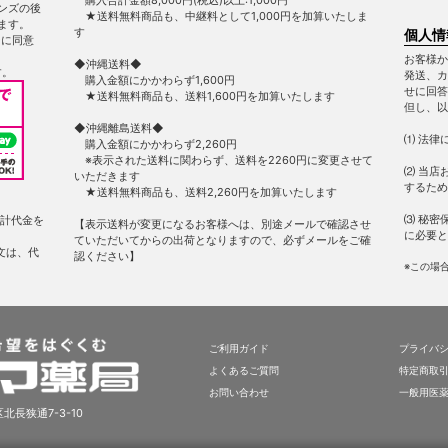
ンズの後
★送料無料商品も、中継料として1,000円を加算いたしま
ます。
す
個人情
ー
に同意
お客様か
◆沖縄送料◆
す。
発送、カ
購入金額にかかわらず1,600円
せに回答
★送料無料商品も、送料1,600円を加算いたします
但し、以
◆沖縄離島送料◆
⑴ 法律
購入金額にかかわらず2,260円
※表示された送料に関わらず、送料を2260円に変更させて
⑵ 当店
いただきます
するため
★送料無料商品も、送料2,260円を加算いたします
⑶ 秘密
計代金を
【表示送料が変更になるお客様へは、別途メールで確認させ
に必要と
ていただいてからの出荷となりますので、必ずメールをご確
文は、代
認ください】
※この場
ご利用ガイド
プライバ
よくあるご質問
特定商取
お問い合わせ
一般用医
北長狭通7-3-10