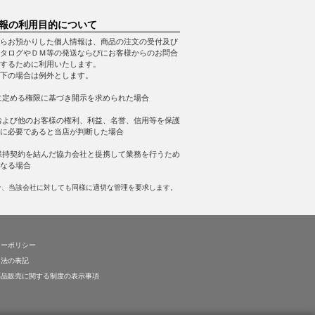
報の利用目的について
らお預かりした個人情報は、商品の注文の受付及び
タログやＤＭ等の発送ならびにお客様からのお問合
するために利用いたします。
下の場合は例外とします。
に定める権限に基づき開示を求められた場合
および他のお客様の権利、利益、名誉、信用等を保護
に必要であると当店が判断した場合
保持契約を結んだ協力会社と提携して業務を行うため
なる場合
合、当該会社に対しても同様に適切な管理を要求します。
シーポリシー
引法の表記
薬品販売に関する制度の表示事項