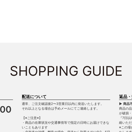
SHOPPING GUIDE
配送について
返品・
通常、ご注文確認後2〜3営業日以内に発送いたします。
▶ 商品
900
それ以上となる場合は予めメールにてご連絡します。
商品の品
が破損
【※ご注意※】
『7日以
・商品の在庫状況や交通事情等で指定の日時にお届けできな
絡いただ
いこともあります
※この場
・北海道や沖縄、離島の場合、発送から到着までに中2～5日
たします