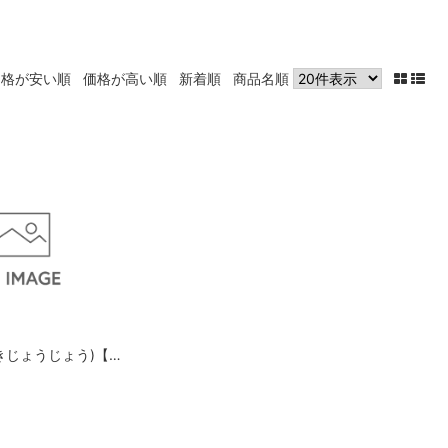
価格が安い順
価格が高い順
新着順
商品名順
気上錠 75錠(きじょうじょう)【第2類医薬品】[ホノミ剤盛堂薬品]【202309▲】