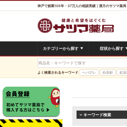
神戸で創業105年・37万人の相談実績｜漢方のサツマ薬局
カテゴリーから探す
症状から探す
▼
よく検索されるキーワード
ヘパグレ
白豆杉
紅豆
キーワード検索