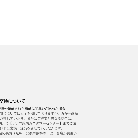
交換について
不良や納品された商品に間違いがあった場合
質については万全を期しておりますが、万が一商品
・汚損していたり、またはご注文と異なる場合は、
内』に【サツマ薬局カスタマーセンター】までご連
ければ交換・返品をさせていただきます。
合の実費（送料・交換手数料等）は、当店が負担い