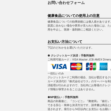
お問い合わせフォーム
健康食品についての使用上の注意
健康食品についての効果効能には個人差があります
肌質に合わない場合や異常が見られた場合には、た
用を中止し、医師・薬剤師にご相談ください。
お支払い方法について
下記のどれかをお選びいただけます。
● クレジットカード決済：手数料無料
ご利用可能カード：VISA Master JCB AMEX Diners
一括払いのみ
クレジットカードご利用の場合、当社が委託するク
カード決済代行『株式会社ゼウス』のサーバーを利
済処理が行われますので、当社内にお客様のクレジ
ド情報が保管されることはありません。
●NP後払い：手数料無料
商品の到着後に、『コンビニ』『郵便局』『銀行』
できる安心・簡単な決済方法です。請求書は商品と
送されます。発行から14日以内にお支払いをお願い