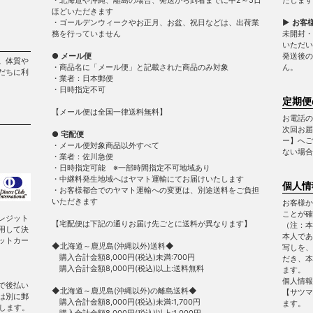
ほどいただきます
・ゴールデンウィークやお正月、お盆、祝日などは、出荷業
▶ お客
務を行っていません
未開封・
いただい
● メール便
発送後の
。体質や
・商品名に「メール便」と記載された商品のみ対象
ん。
だちに利
・業者：日本郵便
・日時指定不可
定期便
【メール便は全国一律送料無料】
お電話の
次回お届
● 宅配便
ー】へご
・メール便対象商品以外すべて
ない場合
・業者：佐川急便
・日時指定可能 ※一部時間指定不可地域あり
・中継料発生地域へはヤマト運輸にてお届けいたします
個人情
・お客様都合でのヤマト運輸への変更は、別途送料をご負担
いただきます
お客様か
ことが確
レジット
【宅配便は下記の通りお届け先ごとに送料が異なります】
（注：本
用して決
本人であ
ットカー
◆北海道～鹿児島(沖縄以外)送料◆
写しを、
購入合計金額8,000円(税込)未満:700円
だき、本
購入合計金額8,000円(税込)以上:送料無料
ます。
個人情報
で後払い
◆北海道～鹿児島(沖縄以外)の離島送料◆
【サツマ
は別に郵
購入合計金額8,000円(税込)未満:1,700円
ます。
します。
購入合計金額8,000円(税込)以上:1,000円