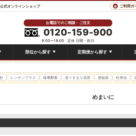
ご利用ガ
 公式オンラインショップ
お電話でのご相談・ご注文
0120-159-900
9:00〜18:00
定休 日曜・祝日
部位から探す
定期便から探す
▼
▼
▼
杉
レンチンプラス
薩摩酵素
楽々するり温茶
便秘薬
松寿仙
めまいに