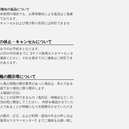
様都合の返品について
未使用の場合でも、お客様都合による返品はご遠慮
ております。
キャンセルおよび受け取り拒否には対応できませ
の休止・キャンセルについて
みでのお手続きとなります。
け日の10日前までに【サツマ薬局カスタマーセンタ
連絡ください。それを過ぎてのご連絡はご対応でき
があります。
報の開示等について
ら個人情報の開示要求があった場合は、本人である
認できた場合に限り開示します。
人確認の方法）
ることが証明できるもの（免許証・保険証など）の
当社宛に郵送してください。 内容を確認させていた
人であることが明確になり次第開示させていただき
の開示、訂正、および利用・提供の中止の申し出は
薬局カスタマーセンター】までご連絡をお願い致し