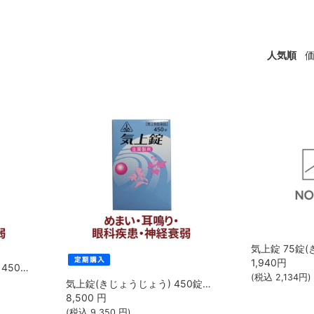
人気順
1,940
円
気上錠（きじょうじょう） 450錠【第2類医薬品】[ホノミ剤盛堂薬品]【202309▲】
(税込
2,134
円)
気上錠(きじょうじょう) 450錠【第2類医薬品】[ホノミ剤盛堂薬品]【202309▲】【定期便】
8,500
円
(税込
9,350
円)