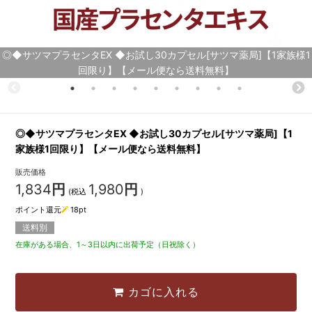
◎◆サツマプラセンタEX ◆お試し30カプセル[サツマ薬局]【1家族様1
回限り】【メール便なら送料無料】
◎◆サツマプラセンタEX ◆お試し30カプセル[サツマ薬局]【1
家族様1回限り】【メール便なら送料無料】
販売価格
1,834
円
1,980
円
(税込
)
ポイント還元
18
pt
送料別
在庫がある場合、1～3日以内に出荷予定（日祝除く）
カゴに入れる