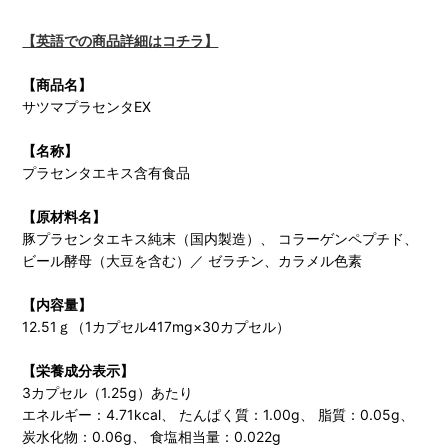
【英語での商品詳細はコチラ】
【商品名】
サツマプラセンタEX
【名称】
プラセンタエキス含有食品
【原材料名】
豚プラセンタエキス純末（国内製造）、 コラーゲンペプチド、
ビール酵母（大豆を含む）／ ゼラチン、カラメル色素
【内容量】
12.51ｇ（1カプセル417mg×30カプセル）
【栄養成分表示】
3カプセル（1.25g）あたり
エネルギー：4.71kcal、 たんぱく質：1.00g、 脂質：0.05g、
炭水化物：0.06g、 食塩相当量：0.022g