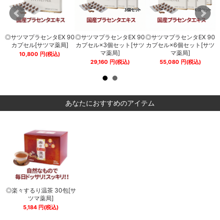
0
◎サツマプラセンタEX 90
◎サツマプラセンタEX 90
◎サツマプラセンタEX 90
薬
カプセル[サツマ薬局]
カプセル×3個セット[サツ
カプセル×6個セット[サツ
期
マ薬局]
マ薬局]
10,800
円
(税込)
29,160
円
(税込)
55,080
円
(税込)
あなたにおすすめのアイテム
サ
◎楽々するり温茶 30包[サ
◎楽々するり温茶 30包[サ
ツマ薬局]
ツマ薬局]
5,184
円
(税込)
5,184
円
(税込)