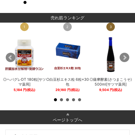
売れ筋ランキング
1
2
3
◎ヘパグレDT 180粒[サツ
○白豆杉エキス粒 6粒×30
◎薩摩酵素(さつまこうそ)
0
マ薬局]
包
500ml[サツマ薬局]
5,184
円
(税込)
29,160
円
(税込)
9,504
円
(税込)
ページトップへ