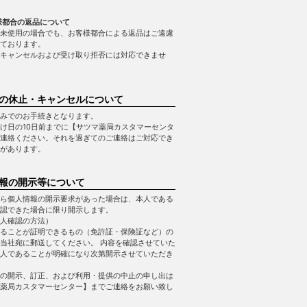
様都合の返品について
未使用の場合でも、お客様都合による返品はご遠慮
ております。
キャンセルおよび受け取り拒否には対応できませ
の休止・キャンセルについて
みでのお手続きとなります。
け日の10日前までに【サツマ薬局カスタマーセンタ
連絡ください。それを過ぎてのご連絡はご対応でき
があります。
報の開示等について
ら個人情報の開示要求があった場合は、本人である
認できた場合に限り開示します。
人確認の方法）
ることが証明できるもの（免許証・保険証など）の
当社宛に郵送してください。 内容を確認させていた
人であることが明確になり次第開示させていただき
の開示、訂正、および利用・提供の中止の申し出は
薬局カスタマーセンター】までご連絡をお願い致し