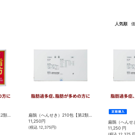
人気順
扁鵲（へんせき）90包【第2類医薬品】[建林松鶴堂]【202310▲】
扁鵲（へんせき）210包【第2類医薬品】[建林松鶴堂]【202310▲】
11,250
円
(税込
12,375
円)
11,250
円
(税込
12,375
円