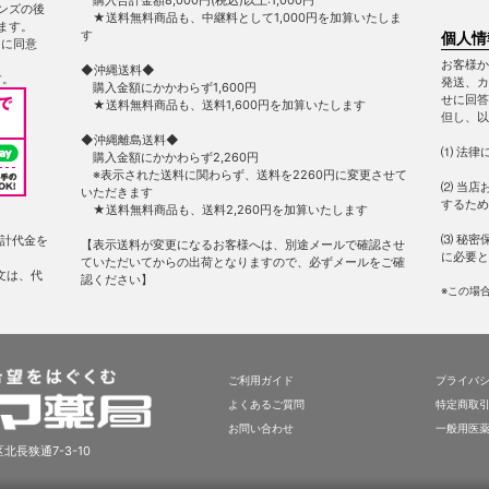
ンズの後
★送料無料商品も、中継料として1,000円を加算いたしま
ます。
す
個人情
ー
に同意
お客様か
◆沖縄送料◆
す。
発送、カ
購入金額にかかわらず1,600円
せに回答
★送料無料商品も、送料1,600円を加算いたします
但し、以
◆沖縄離島送料◆
⑴ 法律
購入金額にかかわらず2,260円
※表示された送料に関わらず、送料を2260円に変更させて
⑵ 当店
いただきます
するため
★送料無料商品も、送料2,260円を加算いたします
⑶ 秘密
計代金を
【表示送料が変更になるお客様へは、別途メールで確認させ
に必要と
ていただいてからの出荷となりますので、必ずメールをご確
文は、代
認ください】
※この場
ご利用ガイド
プライバ
よくあるご質問
特定商取
お問い合わせ
一般用医
北長狭通7-3-10