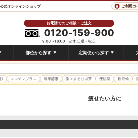
ご利用ガ
 公式オンラインショップ
お電話でのご相談・ご注文
0120-159-900
9:00〜18:00
定休 日曜・祝日
部位から探す
定期便から探す
▼
▼
▼
杉
レンチンプラス
薩摩酵素
楽々するり温茶
便秘薬
松寿仙
痩せたい方に