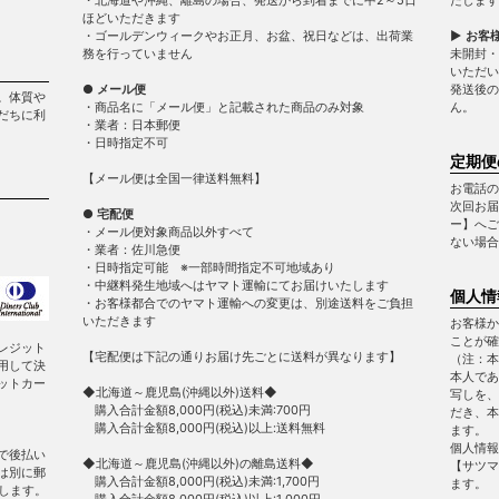
ほどいただきます
・ゴールデンウィークやお正月、お盆、祝日などは、出荷業
▶ お客
務を行っていません
未開封・
いただい
● メール便
発送後の
。体質や
・商品名に「メール便」と記載された商品のみ対象
ん。
だちに利
・業者：日本郵便
・日時指定不可
定期便
【メール便は全国一律送料無料】
お電話の
次回お届
● 宅配便
ー】へご
・メール便対象商品以外すべて
ない場合
・業者：佐川急便
・日時指定可能 ※一部時間指定不可地域あり
・中継料発生地域へはヤマト運輸にてお届けいたします
個人情
・お客様都合でのヤマト運輸への変更は、別途送料をご負担
いただきます
お客様か
ことが確
レジット
【宅配便は下記の通りお届け先ごとに送料が異なります】
（注：本
用して決
本人であ
ットカー
◆北海道～鹿児島(沖縄以外)送料◆
写しを、
購入合計金額8,000円(税込)未満:700円
だき、本
購入合計金額8,000円(税込)以上:送料無料
ます。
個人情報
で後払い
◆北海道～鹿児島(沖縄以外)の離島送料◆
【サツマ
は別に郵
購入合計金額8,000円(税込)未満:1,700円
ます。
します。
購入合計金額8,000円(税込)以上:1,000円