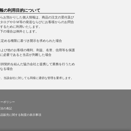
報の利用目的について
らお預かりした個人情報は、商品の注文の受付及び
タログやＤＭ等の発送ならびにお客様からのお問合
するために利用いたします。
下の場合は例外とします。
に定める権限に基づき開示を求められた場合
および他のお客様の権利、利益、名誉、信用等を保護
に必要であると当店が判断した場合
保持契約を結んだ協力会社と提携して業務を行うため
なる場合
合、当該会社に対しても同様に適切な管理を要求します。
シーポリシー
引法の表記
薬品販売に関する制度の表示事項