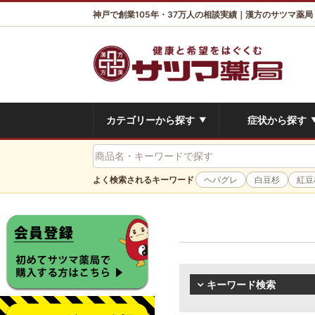
神戸で創業105年・37万人の相談実績｜漢方のサツマ薬局
カテゴリーから探す
症状から探す
▼
よく検索されるキーワード
ヘパグレ
白豆杉
紅豆
キーワード検索