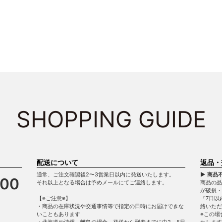
SHOPPING GUIDE
配送について
返品・
通常、ご注文確認後2〜3営業日以内に発送いたします。
▶ 商品
900
それ以上となる場合は予めメールにてご連絡します。
商品の品
が破損
【※ご注意※】
『7日以
・商品の在庫状況や交通事情等で指定の日時にお届けできな
絡いただ
いこともあります
※この場
・北海道や沖縄、離島の場合、発送から到着までに中2～5日
たします