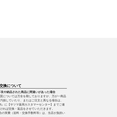
交換について
不良や納品された商品に間違いがあった場合
質については万全を期しておりますが、万が一商品
・汚損していたり、またはご注文と異なる場合は、
内』に【サツマ薬局カスタマーセンター】までご連
ければ交換・返品をさせていただきます。
合の実費（送料・交換手数料等）は、当店が負担い