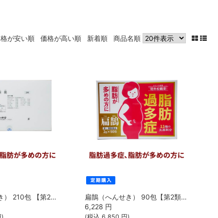
価格が安い順
価格が高い順
新着順
商品名順
扁鵲（へんせき） 210包 【第2類医薬品】[建林松鶴堂]【202310▲】【定期便】
扁鵲（へんせき） 90包【第2類医薬品】[建林松鶴堂]【202310▲】【定期便】
6,228
円
)
(税込
6,850
円)