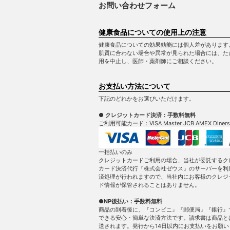
お問い合わせフォーム
健康食品についての使用上の注意
健康食品についての効果効能には個人差があります
肌質に合わない場合や異常が見られた場合には、た
用を中止し、医師・薬剤師にご相談ください。
お支払い方法について
下記のどれかをお選びいただけます。
● クレジットカード決済：手数料無料
ご利用可能カード：VISA Master JCB AMEX Diners
一括払いのみ
クレジットカードご利用の場合、当社が委託するク
カード決済代行『株式会社ゼウス』のサーバーを利
済処理が行われますので、当社内にお客様のクレジ
ド情報が保管されることはありません。
●NP後払い：手数料無料
商品の到着後に、『コンビニ』『郵便局』『銀行』
できる安心・簡単な決済方法です。請求書は商品と
送されます。発行から14日以内にお支払いをお願い