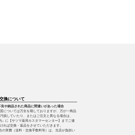
交換について
不良や納品された商品に間違いがあった場合
質については万全を期しておりますが、万が一商品
・汚損していたり、またはご注文と異なる場合は、
内』に【サツマ薬局カスタマーセンター】までご連
ければ交換・返品をさせていただきます。
合の実費（送料・交換手数料等）は、当店が負担い