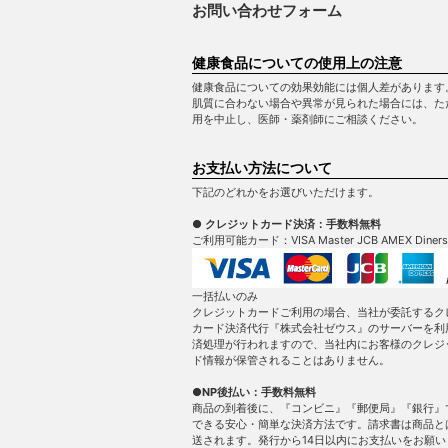
お問い合わせフォーム
健康食品についての使用上の注意
健康食品についての効果効能には個人差があります
肌質に合わない場合や異常が見られた場合には、た
用を中止し、医師・薬剤師にご相談ください。
お支払い方法について
下記のどれかをお選びいただけます。
● クレジットカード決済：手数料無料
ご利用可能カード：VISA Master JCB AMEX Diners
一括払いのみ
クレジットカードご利用の場合、当社が委託するク
カード決済代行『株式会社ゼウス』のサーバーを利
済処理が行われますので、当社内にお客様のクレジ
ド情報が保管されることはありません。
●NP後払い：手数料無料
商品の到着後に、『コンビニ』『郵便局』『銀行』
できる安心・簡単な決済方法です。請求書は商品と
送されます。発行から14日以内にお支払いをお願い