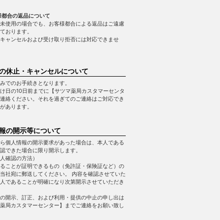
様都合の返品について
未使用の場合でも、お客様都合による返品はご遠慮
ております。
キャンセルおよび受け取り拒否には対応できませ
の休止・キャンセルについて
みでのお手続きとなります。
け日の10日前までに【サツマ薬局カスタマーセンタ
連絡ください。それを過ぎてのご連絡はご対応でき
があります。
報の開示等について
ら個人情報の開示要求があった場合は、本人である
認できた場合に限り開示します。
人確認の方法）
ることが証明できるもの（免許証・保険証など）の
当社宛に郵送してください。 内容を確認させていた
人であることが明確になり次第開示させていただき
の開示、訂正、および利用・提供の中止の申し出は
薬局カスタマーセンター】までご連絡をお願い致し