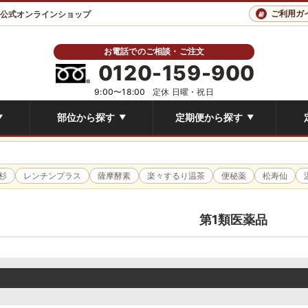
ご利用ガ
 公式オンラインショップ
お電話でのご相談・ご注文
0120-159-900
9:00〜18:00
定休 日曜・祝日
部位から探す
定期便から探す
▼
▼
▼
杉
レンチンプラス
薩摩酵素
楽々するり温茶
便秘薬
松寿仙
第1類医薬品