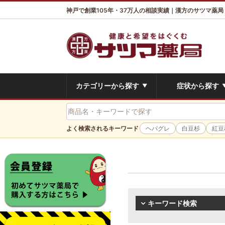
神戸で創業105年・37万人の相談実績｜漢方のサツマ薬局
カテゴリーから探す
症状から探す
▼
よく検索されるキーワード
ヘパグレ
白豆杉
紅豆
キーワード検索