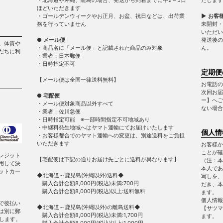
ほどいただきます
・ゴールデンウィークやお正月、お盆、祝日などは、出荷業
▶ お客
務を行っていません
未開封・
いただい
● メール便
発送後の
。体質や
・商品名に「メール便」と記載された商品のみ対象
ん。
だちに利
・業者：日本郵便
・日時指定不可
定期便
【メール便は全国一律送料無料】
お電話の
次回お届
● 宅配便
ー】へご
・メール便対象商品以外すべて
ない場合
・業者：佐川急便
・日時指定可能 ※一部時間指定不可地域あり
・中継料発生地域へはヤマト運輸にてお届けいたします
個人情
・お客様都合でのヤマト運輸への変更は、別途送料をご負担
いただきます
お客様か
ことが確
レジット
【宅配便は下記の通りお届け先ごとに送料が異なります】
（注：本
用して決
本人であ
ットカー
◆北海道～鹿児島(沖縄以外)送料◆
写しを、
購入合計金額8,000円(税込)未満:700円
だき、本
購入合計金額8,000円(税込)以上:送料無料
ます。
個人情報
で後払い
◆北海道～鹿児島(沖縄以外)の離島送料◆
【サツマ
は別に郵
購入合計金額8,000円(税込)未満:1,700円
ます。
します。
購入合計金額8,000円(税込)以上:1,000円