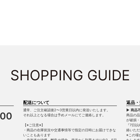
SHOPPING GUIDE
配送について
返品・
通常、ご注文確認後2〜3営業日以内に発送いたします。
▶ 商品
900
それ以上となる場合は予めメールにてご連絡します。
商品の品
が破損
【※ご注意※】
『7日以
・商品の在庫状況や交通事情等で指定の日時にお届けできな
絡いただ
いこともあります
※この場
・北海道や沖縄、離島の場合、発送から到着までに中2～5日
たします