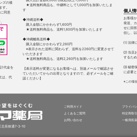
ンズの後
★送料無料商品も、中継料として1,000円を加算いたしま
ます。
す
個人情
ー
に同意
お客様か
◆沖縄送料◆
す。
発送、カ
購入金額にかかわらず1,600円
せに回答
★送料無料商品も、送料1,600円を加算いたします
但し、以
◆沖縄離島送料◆
⑴ 法律
購入金額にかかわらず2,260円
※表示された送料に関わらず、送料を2260円に変更させて
⑵ 当店
いただきます
するため
★送料無料商品も、送料2,260円を加算いたします
⑶ 秘密
計代金を
【表示送料が変更になるお客様へは、別途メールで確認させ
に必要と
ていただいてからの出荷となりますので、必ずメールをご確
文は、代
認ください】
※この場
ご利用ガイド
プライバ
よくあるご質問
特定商取
お問い合わせ
一般用医
北長狭通7-3-10