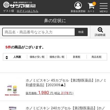
0
ゲスト様
ログインはこちら
新規会員登録
カート
MENU
鼻の症状に
詳細検索
5
件
の商品がございます。
人気順
価格が安い順
価格が高い順
新着順
商品名順
ホノミビスキン 45カプセル【第2類医薬品】[ホノミ
剤盛堂薬品]【202309▲】
1,980
2,178
販売価格:
円
(税込
円
)
ホノミビスキン 240カプセル【第2類医薬品】[ホノ