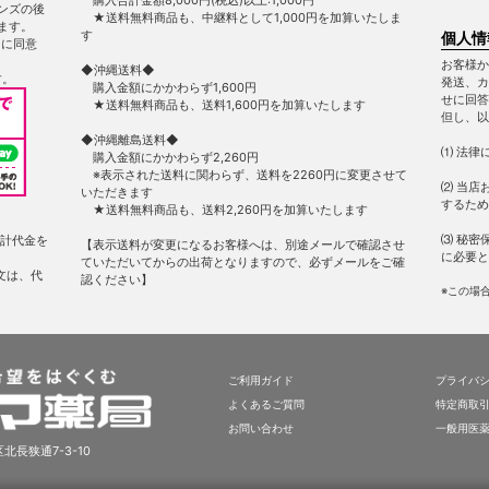
ンズの後
★送料無料商品も、中継料として1,000円を加算いたしま
ます。
す
個人情
ー
に同意
お客様か
◆沖縄送料◆
す。
発送、カ
購入金額にかかわらず1,600円
せに回答
★送料無料商品も、送料1,600円を加算いたします
但し、以
◆沖縄離島送料◆
⑴ 法律
購入金額にかかわらず2,260円
※表示された送料に関わらず、送料を2260円に変更させて
⑵ 当店
いただきます
するため
★送料無料商品も、送料2,260円を加算いたします
⑶ 秘密
計代金を
【表示送料が変更になるお客様へは、別途メールで確認させ
に必要と
ていただいてからの出荷となりますので、必ずメールをご確
文は、代
認ください】
※この場
ご利用ガイド
プライバ
よくあるご質問
特定商取
お問い合わせ
一般用医
北長狭通7-3-10