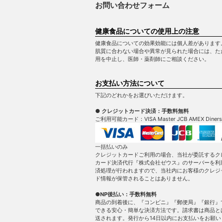
お問い合わせフォーム
健康食品についての使用上の注意
健康食品についての効果効能には個人差があります
肌質に合わない場合や異常が見られた場合には、た
用を中止し、医師・薬剤師にご相談ください。
お支払い方法について
下記のどれかをお選びいただけます。
● クレジットカード決済：手数料無料
ご利用可能カード：VISA Master JCB AMEX Diners
一括払いのみ
クレジットカードご利用の場合、当社が委託するク
カード決済代行『株式会社ゼウス』のサーバーを利
済処理が行われますので、当社内にお客様のクレジ
ド情報が保管されることはありません。
●NP後払い：手数料無料
商品の到着後に、『コンビニ』『郵便局』『銀行』
できる安心・簡単な決済方法です。請求書は商品と
送されます。発行から14日以内にお支払いをお願い