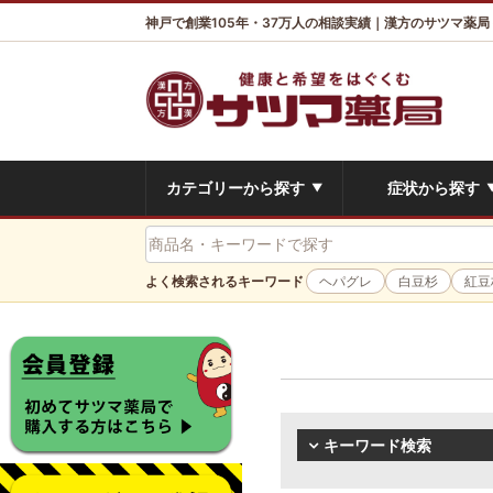
神戸で創業105年・37万人の相談実績｜漢方のサツマ薬局
カテゴリーから探す
症状から探す
▼
よく検索されるキーワード
ヘパグレ
白豆杉
紅豆
キーワード検索