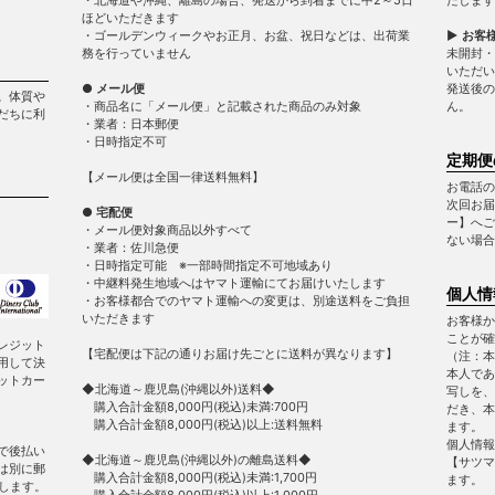
ほどいただきます
・ゴールデンウィークやお正月、お盆、祝日などは、出荷業
▶ お客
務を行っていません
未開封・
いただい
● メール便
発送後の
。体質や
・商品名に「メール便」と記載された商品のみ対象
ん。
だちに利
・業者：日本郵便
・日時指定不可
定期便
【メール便は全国一律送料無料】
お電話の
次回お届
● 宅配便
ー】へご
・メール便対象商品以外すべて
ない場合
・業者：佐川急便
・日時指定可能 ※一部時間指定不可地域あり
・中継料発生地域へはヤマト運輸にてお届けいたします
個人情
・お客様都合でのヤマト運輸への変更は、別途送料をご負担
いただきます
お客様か
ことが確
レジット
【宅配便は下記の通りお届け先ごとに送料が異なります】
（注：本
用して決
本人であ
ットカー
◆北海道～鹿児島(沖縄以外)送料◆
写しを、
購入合計金額8,000円(税込)未満:700円
だき、本
購入合計金額8,000円(税込)以上:送料無料
ます。
個人情報
で後払い
◆北海道～鹿児島(沖縄以外)の離島送料◆
【サツマ
は別に郵
購入合計金額8,000円(税込)未満:1,700円
ます。
します。
購入合計金額8,000円(税込)以上:1,000円