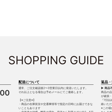
SHOPPING GUIDE
配送について
返品・
通常、ご注文確認後2〜3営業日以内に発送いたします。
▶ 商品
900
それ以上となる場合は予めメールにてご連絡します。
商品の品
が破損
【※ご注意※】
『7日以
・商品の在庫状況や交通事情等で指定の日時にお届けできな
絡いただ
いこともあります
※この場
・北海道や沖縄、離島の場合、発送から到着までに中2～5日
たします