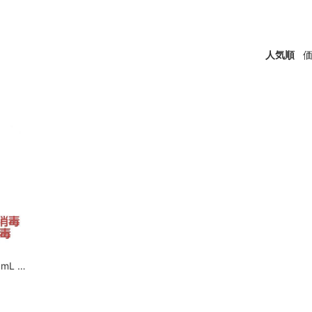
人気順
ネオトラバングリーン 300mL 【第3類医薬品】[ホノミ剤盛堂薬品]