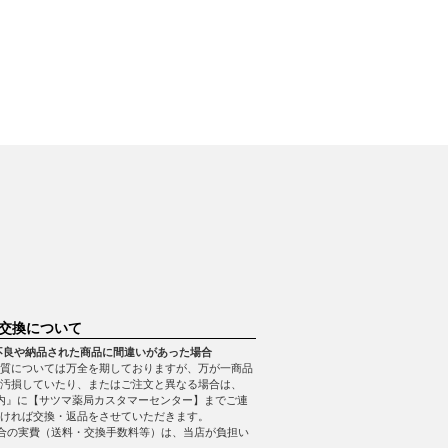
交換について
不良や納品された商品に間違いがあった場合
質については万全を期しておりますが、万が一商品
・汚損していたり、またはご注文と異なる場合は、
内』に【サツマ薬局カスタマーセンター】までご連
ければ交換・返品をさせていただきます。
合の実費（送料・交換手数料等）は、当店が負担い