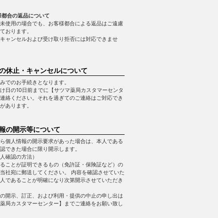
様都合の返品について
未使用の場合でも、お客様都合による返品はご遠慮
ております。
キャンセルおよび受け取り拒否には対応できませ
の休止・キャンセルについて
みでのお手続きとなります。
け日の10日前までに【サツマ薬局カスタマーセンタ
連絡ください。それを過ぎてのご連絡はご対応でき
があります。
報の開示等について
ら個人情報の開示要求があった場合は、本人である
認できた場合に限り開示します。
人確認の方法）
ることが証明できるもの（免許証・保険証など）の
当社宛に郵送してください。 内容を確認させていた
人であることが明確になり次第開示させていただき
の開示、訂正、および利用・提供の中止の申し出は
薬局カスタマーセンター】までご連絡をお願い致し