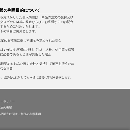
報の利用目的について
らお預かりした個人情報は、商品の注文の受付及び
タログやＤＭ等の発送ならびにお客様からのお問合
するために利用いたします。
下の場合は例外とします。
に定める権限に基づき開示を求められた場合
および他のお客様の権利、利益、名誉、信用等を保護
に必要であると当店が判断した場合
保持契約を結んだ協力会社と提携して業務を行うため
なる場合
合、当該会社に対しても同様に適切な管理を要求します。
シーポリシー
引法の表記
薬品販売に関する制度の表示事項