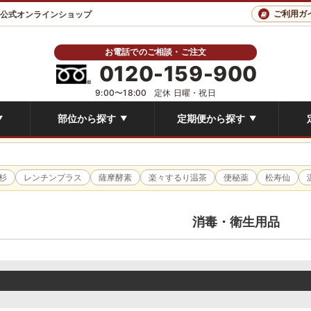
ご利用ガ
 公式オンラインショップ
お電話でのご相談・ご注文
0120-159-900
9:00〜18:00
定休 日曜・祝日
部位から探す
定期便から探す
▼
▼
▼
杉
レンチンプラス
薩摩酵素
楽々するり温茶
便秘薬
松寿仙
消毒・衛生用品