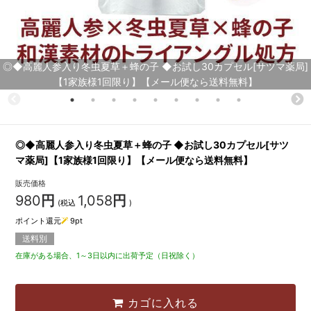
◎◆高麗人参入り冬虫夏草＋蜂の子 ◆お試し30カプセル[サツマ薬局]
【1家族様1回限り】【メール便なら送料無料】
◎◆高麗人参入り冬虫夏草＋蜂の子 ◆お試し30カプセル[サツ
マ薬局]【1家族様1回限り】【メール便なら送料無料】
販売価格
980
円
1,058
円
(税込
)
ポイント還元
9
pt
送料別
在庫がある場合、1～3日以内に出荷予定（日祝除く）
カゴに入れる