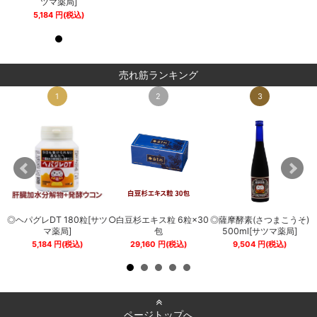
ツマ薬局]
ツマ薬局]
5,184
円
(税込)
5,184
円
(税込)
売れ筋ランキング
1
2
3
◎ヘパグレDT 180粒[サツ
○白豆杉エキス粒 6粒×30
◎薩摩酵素(さつまこうそ)
0
マ薬局]
包
500ml[サツマ薬局]
5,184
円
(税込)
29,160
円
(税込)
9,504
円
(税込)
ページトップへ