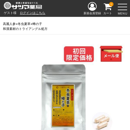
0
ゲスト様
ログインはこちら
新規会員登録
カート
MENU
高麗人参×冬虫夏草×蜂の子
和漢素材のトライアングル処方