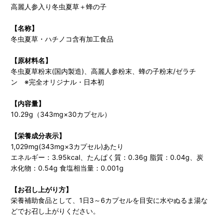
高麗人参入り冬虫夏草＋蜂の子
【名称】
冬虫夏草・ハチノコ含有加工食品
【原材料名】
冬虫夏草粉末(国内製造)、高麗人参粉末、蜂の子粉末/ゼラチ
ン ※完全オリジナル・日本初
【内容量】
10.29g（343mg×30カプセル）
【栄養成分表示】
1,029mg(343mg×3カプセル)あたり
エネルギー：3.95kcal、たんぱく質：0.36g 脂質：0.04g、炭
水化物：0.54g 食塩相当量：0.001g
【お召し上がり方】
栄養補助食品として、1日3～6カプセルを目安に水やぬるま湯な
どでお召し上がりください。