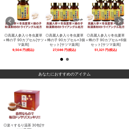
草
◎高麗人参入り冬虫夏草
◎高麗人参入り冬虫夏草
◎高麗人参入り冬虫夏草
個
＋蜂の子 90カプセル[サツ
＋蜂の子 90カプセル×3個
＋蜂の子 90カプセル×6個
ま
マ薬局]
セット[サツマ薬局]
セット[サツマ薬局]
9,504
円
(税込)
27,086
円
(税込)
51,321
円
(税込)
あなたにおすすめのアイテム
サ
◎楽々するり温茶 30包[サ
◎楽々するり温茶 30包[サ