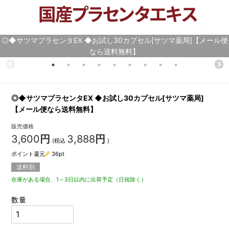
◎◆サツマプラセンタEX ◆お試し30カプセル[サツマ薬局]【メール便
なら送料無料】
◎◆サツマプラセンタEX ◆お試し30カプセル[サツマ薬局]
【メール便なら送料無料】
販売価格
3,600
円
3,888
円
(税込
)
ポイント還元
36
pt
送料別
在庫がある場合、1～3日以内に出荷予定（日祝除く）
数量