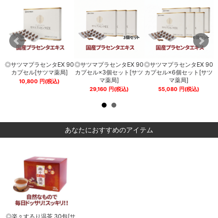
0
◎サツマプラセンタEX 90
◎サツマプラセンタEX 90
◎サツマプラセンタEX 90
薬
カプセル[サツマ薬局]
カプセル×3個セット[サツ
カプセル×6個セット[サツ
期
マ薬局]
マ薬局]
10,800
円
(税込)
29,160
円
(税込)
55,080
円
(税込)
あなたにおすすめのアイテム
サ
◎楽々するり温茶 30包[サ
◎楽々するり温茶 30包[サ