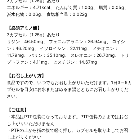
3カプセル（1.25g）あたり
エネルギー：4.71kcal、 たんぱく質：1.00g、 脂質：0.05g、
炭水化物：0.06g、 食塩相当量：0.022g
【必須アミノ酸】
3カプセル（1.25g）あたり
リジン：46.50mg、 フェニルアラニン：26.94mg、 ロイシ
ン：46.20mg、 イソロイシン：22.11mg、 メチオニン：
11.79mg、 バリン：35.10mg、 スレオニン：26.70mg、 トリ
プトファン：4.11mg、 ヒスチジン：14.67mg
【お召し上がり方】
食品ですので、いつでもお召し上がりいただけます。1日3～6カ
プセルを目安にお水またはぬるま湯とともにお召し上がりくだ
さい。
【ご注意】
・本品はPTP包装になっております。PTP包装のままではお召
し上がりいただけません
・PTPの上から指の腹で軽く押し、カプセルを取り出してお召
し上がりください