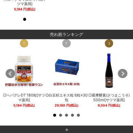
ツマ薬局]
ツマ薬局]
5,184
円
(税込)
5,184
円
(税込)
売れ筋ランキング
1
2
3
◎ヘパグレDT 180粒[サツ
○白豆杉エキス粒 6粒×30
◎薩摩酵素(さつまこうそ)
0
マ薬局]
包
500ml[サツマ薬局]
5,184
円
(税込)
29,160
円
(税込)
9,504
円
(税込)