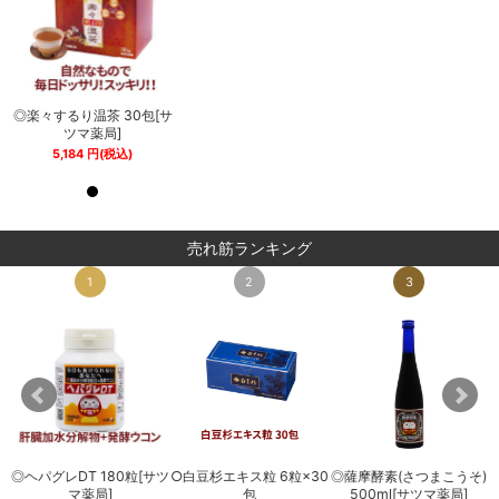
サ
◎楽々するり温茶 30包[サ
◎楽々するり温茶 30包[サ
ツマ薬局]
ツマ薬局]
5,184
円
(税込)
5,184
円
(税込)
売れ筋ランキング
1
2
3
◎ヘパグレDT 180粒[サツ
○白豆杉エキス粒 6粒×30
◎薩摩酵素(さつまこうそ)
0
マ薬局]
包
500ml[サツマ薬局]