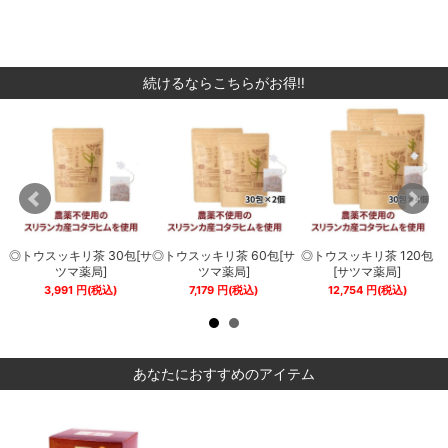
続けるならこちらがお得‼
包
◎トウスッキリ茶 30包[サ
◎トウスッキリ茶 60包[サ
◎トウスッキリ茶 120包
】
ツマ薬局]
ツマ薬局]
[サツマ薬局]
3,991
円
(税込)
7,179
円
(税込)
12,754
円
(税込)
あなたにおすすめのアイテム