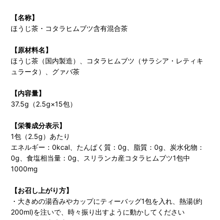
【名称】
ほうじ茶・コタラヒムブツ含有混合茶
【原材料名】
ほうじ茶（国内製造）、コタラヒムブツ（サラシア・レティキ
ュラータ）、グァバ茶
【内容量】
37.5g（2.5g×15包）
【栄養成分表示】
1包（2.5g）あたり
エネルギー：0kcal、たんぱく質：0g、脂質：0g、炭水化物：
0g、食塩相当量：0g、スリランカ産コタラヒムブツ1包中
1000mg
【お召し上がり方】
・大きめの湯呑みやカップにティーバッグ1包を入れ、熱湯(約
200ml)を注いで、時々振り出すように動かしてください