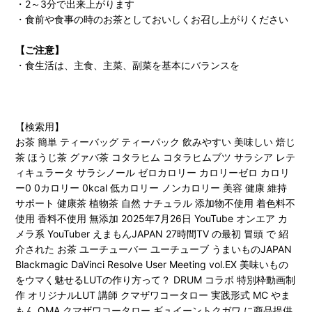
・2～3分で出来上がります
・食前や食事の時のお茶としておいしくお召し上がりください
【ご注意】
・食生活は、主食、主菜、副菜を基本にバランスを
【検索用】
お茶 簡単 ティーバッグ ティーパック 飲みやすい 美味しい 焙じ
茶 ほうじ茶 グァバ茶 コタラヒム コタラヒムブツ サラシア レテ
ィキュラータ サラシノール ゼロカロリー カロリーゼロ カロリ
ー0 0カロリー 0kcal 低カロリー ノンカロリー 美容 健康 維持
サポート 健康茶 植物茶 自然 ナチュラル 添加物不使用 着色料不
使用 香料不使用 無添加 2025年7月26日 YouTube オンエア カ
メラ系 YouTuber えまもんJAPAN 27時間TV の最初 冒頭 で 紹
介された お茶 ユーチューバー ユーチューブ うまいものJAPAN
Blackmagic DaVinci Resolve User Meeting vol.EX 美味いもの
をウマく魅せるLUTの作り方って？ DRUM コラボ 特別枠動画制
作 オリジナルLUT 講師 クマザワコータロー 実践形式 MC やま
もん OMA クマザワコータロー ギュイーントクガワ に商品提供