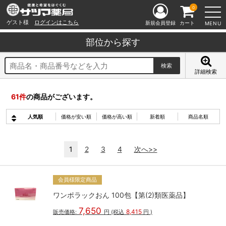
0
ゲスト様
ログインはこちら
新規会員登録
カート
MENU
部位から探す
詳細検索
61
件
の商品がございます。
人気順
価格が安い順
価格が高い順
新着順
商品名順
1
2
3
4
次へ>>
会員様限定商品
ワンポラックおん 100包【第(2)類医薬品】
7,650
8,415
販売価格:
円
(税込
円
)