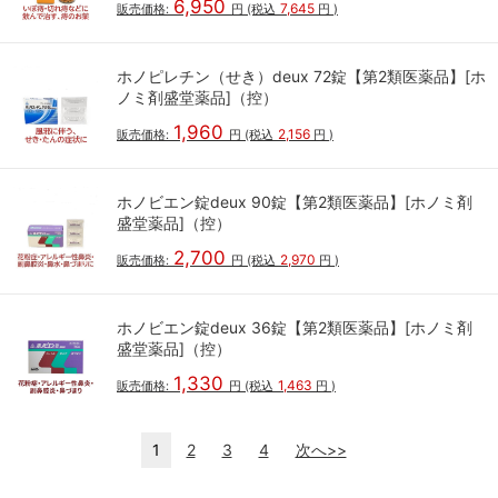
6,950
7,645
販売価格:
円
(税込
円
)
ホノピレチン（せき）deux 72錠【第2類医薬品】[ホ
ノミ剤盛堂薬品]（控）
1,960
2,156
販売価格:
円
(税込
円
)
ホノビエン錠deux 90錠【第2類医薬品】[ホノミ剤
盛堂薬品]（控）
2,700
2,970
販売価格:
円
(税込
円
)
ホノビエン錠deux 36錠【第2類医薬品】[ホノミ剤
盛堂薬品]（控）
1,330
1,463
販売価格:
円
(税込
円
)
1
2
3
4
次へ>>