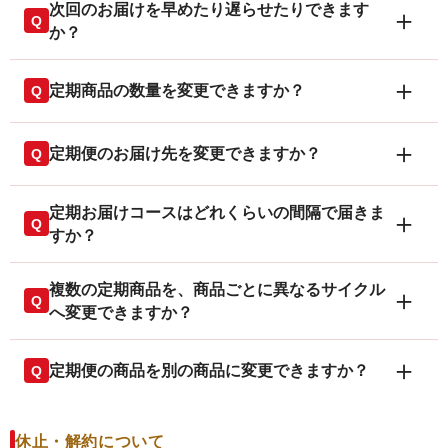
次回のお届けを早めたり遅らせたりできます
＋
Q
ジで変更できます。操作が不安な場合は、お電話で
か？
ご相談ください。
はい。次回お届け予定日の
10日前まで
に、マイペー
＋
マイページで変更する場合
定期商品の数量を変更できますか？
Q
ジまたはお電話で変更できます。
マイページの「定期購入お申し込み履歴」から、
はい。次回お届け予定日の
10日前まで
に、お電話で
マイページで変更する場合
該当の定期便を開きます。
＋
定期便のお届け先を変更できますか？
Q
数量変更を承ります。
マイページの「定期購入お申し込み履歴」から、
「お申し込み内容の確認・変更」へ進みます。
該当の定期便を開きます。
はい。次回お届け予定日の
10日前まで
に、マイペー
ご相談いただける内容
「お支払い方法の変更」を選び、ご希望の支払い
定期お届けコースはどれくらいの間隔で届きま
＋
Q
ジまたはお電話で変更できます。
「お申し込み内容の確認・変更」へ進みます。
方法を選択します。
次回から数量を増やしたい・減らしたい
すか？
「お届けサイクルの変更」を選び、ご希望のお届
内容を確認し、「この内容で変更する」を選ぶと
今回だけ数量を変更したい
マイページで変更する場合
1ヶ月毎、2ヶ月毎、3ヶ月毎など、お客様のペースに
け日・サイクルに変更します。
変更完了です。
複数の定期商品を、商品ごとに異なるサイクル
家族分も合わせて調整したい
＋
マイページの「定期購入お申し込み履歴」から、
Q
合わせてお届け間隔を設定できます。
内容を確認し、「この内容で変更する」を選ぶと
へ変更できますか？
該当の定期便を開きます。
操作方法のご相談：
0120-159-900
（平日・土曜日
お問い合わせ窓口：
変更完了です。
0120-159-900
（平日・土曜日
調整できる内容
9:00〜18:00）
「お申し込み内容の確認・変更」へ進みます。
商品ごとに異なるサイクルへ変更したい場合は、お
9:00〜18:00）
＋
定期便の商品を別の商品に変更できますか？
Q
お届け間隔
お電話でのご相談：
0120-159-900
（平日・土曜日
※クレジットカード情報など、お客様ご自身での入力が必要
電話でご相談ください。
「お届け先情報の変更」を選び、新しいお届け先
9:00〜18:00）
な場合があります。次回お届け予定日が近い場合は、変更が
お届け予定日
を入力します。
商品変更をご希望の場合は、お電話でご相談くださ
個別調整が必要な例
次々回以降になる場合があります。
※次回お届け予定日が近い場合は、変更が次々回以降になる
数量や使用ペースに合わせた見直し
内容を確認し、「この内容で変更する」を選ぶと
休止・解約について
い。