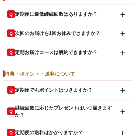
商品Aは1ヶ月ごと、商品Bは2ヶ月ごとにしたい
場合があります。
変更完了です。
※一部キャンペーン商品など、条件が異なる商品を除きま
家族用の商品だけ数量を変えたい
まずはご相談ください
＋
定期便に最低継続回数はありますか？
Q
す。
今回分だけ別のお届け先へ変更したい場合は、お電話で
一部の商品だけ次回お休みしたい
現在の定期便の内容を確認します。
ご相談ください：
0120-159-900
（平日・土曜日 9:00〜
最低継続回数の決まりはありません。
変更したい商品や数量を確認します。
18:00）
＋
お問い合わせ窓口：
0120-159-900
（平日・土曜日
次回のお届けを1回お休みできますか？
Q
お届け予定日やサイクルに合わせてご案内します。
9:00〜18:00）
休止・解約について
はい。次回お届け予定日の
10日前まで
に、お電話で
休止や解約をご希望の場合は、次回お届け予定日の
＋
※変更する商品やお届け回数によって、価格・特典・継続回
定期お届けコースは解約できますか？
Q
1回お休みできます。
10日前まで
にお手続きください。
数の扱いが変わる場合があります。
はい。次回お届け予定日の
1回お休みしても、継続回数はリセットされませ
10日前まで
に、お電話で
お電話で確認する内容
お問い合わせ窓口：
0120-159-900
（平日・土曜日
ん。
特典・ポイント・送料について
9:00〜18:00）
解約を承ります。
現在の定期便の内容
再開後も、それまでの回数を引き継げます。
次回のお届け予定日
お電話で確認する内容
＋
定期便でもポイントはつきますか？
Q
お手元の在庫状況
解約・休止のご相談：
現在の定期便の内容
0120-159-900
（平日・土曜日
9:00〜18:00）
はい。定期便は、毎回のお届けでポイント5倍の対象
次回のお届け予定日
※お休みしても継続回数はリセットされません。再開後も、
継続回数に応じたプレゼントはいつ届きます
＋
Q
です。
お手元の在庫状況
それまでの回数を引き継げます。
か？
ポイントの使い方
お問い合わせ窓口：
0120-159-900
（平日・土曜日
お問い合わせ窓口：
0120-159-900
（平日・土曜日
対象回数に達したお届け時に、商品と一緒に自動で
＋
9:00〜18:00）
定期便の送料はかかりますか？
Q
9:00〜18:00）
貯まったポイントは、次回以降のお買い物にご利用
お届けします。