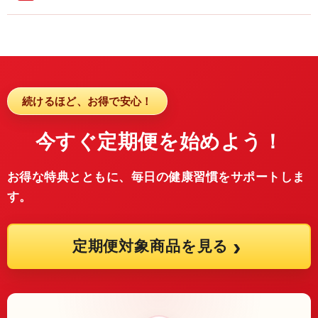
いただけます。
通常商品は、1回のお届け金額が8,000円以上の場合
お申し込みは不要です
定期便以外のお買い物にもご利用いただけます。
は送料無料です。
対象回数に達した時点で自動的にお届けします。
※ポイントの付与・利用条件は、当店のポイント規定に準じ
お客様側でのお申し込みや申請は不要です。
送料について
ます。
内容は時期により変更になる場合があります。
8,000円以上のお届けは送料無料です。
続けるほど、お得で安心！
サツマ薬局オリジナル商品など、送料無料対象の商
品もあります。
今すぐ定期便を始めよう！
最終的な送料は、購入手続き画面でご確認いただけ
ます。
お得な特典とともに、毎日の健康習慣をサポートしま
す。
※送料は商品内容やお届け条件により異なる場合がありま
す。
›
定期便対象商品を見る