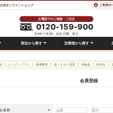
ご利用ガ
 公式オンラインショップ
お電話でのご相談・ご注文
0120-159-900
9:00〜18:00
定休 日曜・祝日
部位から探す
定期便から探す
▼
▼
▼
杉
レンチンプラス
薩摩酵素
楽々するり温茶
便秘薬
松寿仙
会員登録
お名前
※