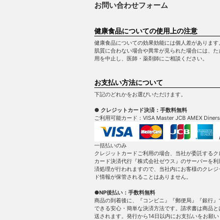
お問い合わせフォーム
健康食品についての使用上の注意
健康食品についての効果効能には個人差があります
肌質に合わない場合や異常が見られた場合には、た
用を中止し、医師・薬剤師にご相談ください。
お支払い方法について
下記のどれかをお選びいただけます。
● クレジットカード決済：手数料無料
ご利用可能カード：VISA Master JCB AMEX Diners
一括払いのみ
クレジットカードご利用の場合、当社が委託するク
カード決済代行『株式会社ゼウス』のサーバーを利
済処理が行われますので、当社内にお客様のクレジ
ド情報が保管されることはありません。
●NP後払い：手数料無料
商品の到着後に、『コンビニ』『郵便局』『銀行』
できる安心・簡単な決済方法です。請求書は商品と
送されます。発行から14日以内にお支払いをお願い