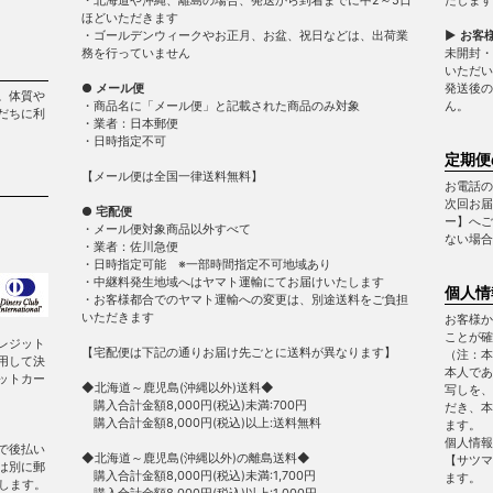
ほどいただきます
・ゴールデンウィークやお正月、お盆、祝日などは、出荷業
▶ お客
務を行っていません
未開封・
いただい
● メール便
発送後の
。体質や
・商品名に「メール便」と記載された商品のみ対象
ん。
だちに利
・業者：日本郵便
・日時指定不可
定期便
【メール便は全国一律送料無料】
お電話の
次回お届
● 宅配便
ー】へご
・メール便対象商品以外すべて
ない場合
・業者：佐川急便
・日時指定可能 ※一部時間指定不可地域あり
・中継料発生地域へはヤマト運輸にてお届けいたします
個人情
・お客様都合でのヤマト運輸への変更は、別途送料をご負担
いただきます
お客様か
ことが確
レジット
【宅配便は下記の通りお届け先ごとに送料が異なります】
（注：本
用して決
本人であ
ットカー
◆北海道～鹿児島(沖縄以外)送料◆
写しを、
購入合計金額8,000円(税込)未満:700円
だき、本
購入合計金額8,000円(税込)以上:送料無料
ます。
個人情報
で後払い
◆北海道～鹿児島(沖縄以外)の離島送料◆
【サツマ
は別に郵
購入合計金額8,000円(税込)未満:1,700円
ます。
します。
購入合計金額8,000円(税込)以上:1,000円