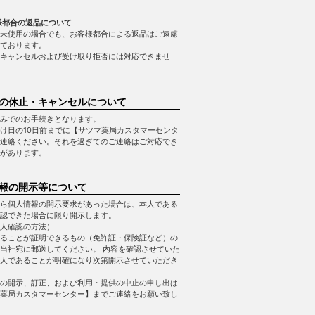
様都合の返品について
未使用の場合でも、お客様都合による返品はご遠慮
ております。
キャンセルおよび受け取り拒否には対応できませ
の休止・キャンセルについて
みでのお手続きとなります。
け日の10日前までに【サツマ薬局カスタマーセンタ
連絡ください。それを過ぎてのご連絡はご対応でき
があります。
報の開示等について
ら個人情報の開示要求があった場合は、本人である
認できた場合に限り開示します。
人確認の方法）
ることが証明できるもの（免許証・保険証など）の
当社宛に郵送してください。 内容を確認させていた
人であることが明確になり次第開示させていただき
の開示、訂正、および利用・提供の中止の申し出は
薬局カスタマーセンター】までご連絡をお願い致し