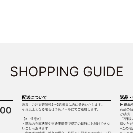
SHOPPING GUIDE
配送について
返品・
通常、ご注文確認後2〜3営業日以内に発送いたします。
▶ 商品
900
それ以上となる場合は予めメールにてご連絡します。
商品の品
が破損
【※ご注意※】
『7日以
・商品の在庫状況や交通事情等で指定の日時にお届けできな
絡いただ
いこともあります
※この場
・北海道や沖縄、離島の場合、発送から到着までに中2～5日
たします