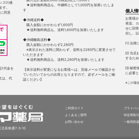
ンズの後
★送料無料商品も、中継料として1,000円を加算いたしま
ます。
す
個人情
ー
に同意
お客様か
◆沖縄送料◆
す。
発送、カ
購入金額にかかわらず1,600円
せに回答
★送料無料商品も、送料1,600円を加算いたします
但し、以
◆沖縄離島送料◆
⑴ 法律
購入金額にかかわらず2,260円
※表示された送料に関わらず、送料を2260円に変更させて
⑵ 当店
いただきます
するため
★送料無料商品も、送料2,260円を加算いたします
⑶ 秘密
計代金を
【表示送料が変更になるお客様へは、別途メールで確認させ
に必要と
ていただいてからの出荷となりますので、必ずメールをご確
文は、代
認ください】
※この場
ご利用ガイド
プライバ
よくあるご質問
特定商取
お問い合わせ
一般用医
北長狭通7-3-10