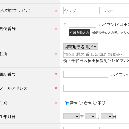
お名前(フリガナ)
※
〒
ハイフン(-)は
郵便番号
※
住所自動入力
郵便番号を入力後、クリ
住所
※
例：千代田区神田神保町1-1-10アパ
電話番号
※
ハイフン(
メールアドレス
※
性別
※
男性
女性
不明
生年月日
年
月
日