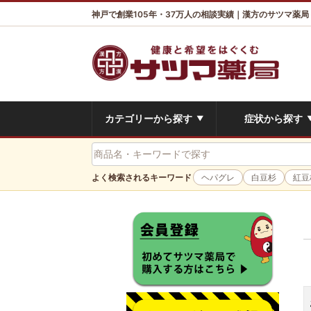
神戸で創業105年・37万人の相談実績｜漢方のサツマ薬局
カテゴリーから探す
症状から探す
▼
よく検索されるキーワード
ヘパグレ
白豆杉
紅豆