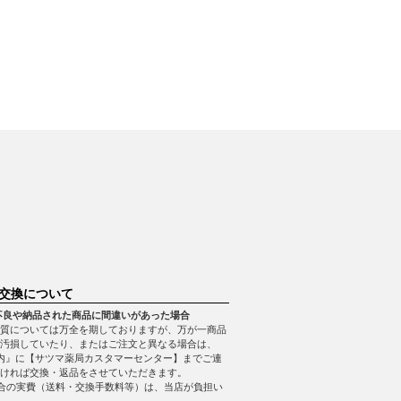
交換について
不良や納品された商品に間違いがあった場合
質については万全を期しておりますが、万が一商品
・汚損していたり、またはご注文と異なる場合は、
内』に【サツマ薬局カスタマーセンター】までご連
ければ交換・返品をさせていただきます。
合の実費（送料・交換手数料等）は、当店が負担い