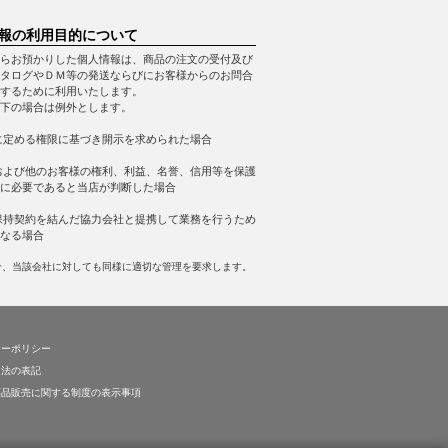
報の利用目的について
らお預かりした個人情報は、商品の注文の受付及び
タログやＤＭ等の発送ならびにお客様からのお問合
するために利用いたします。
下の場合は例外とします。
に定める権限に基づき開示を求められた場合
および他のお客様の権利、利益、名誉、信用等を保護
に必要であると当店が判断した場合
保持契約を結んだ協力会社と提携して業務を行うため
なる場合
合、当該会社に対しても同様に適切な管理を要求します。
シーポリシー
引法の表記
薬品販売に関する制度の表示事項