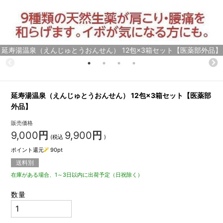
延寿湯温泉（えんじゅとうおんせん） 12包×3箱セット【医薬部外品】
延寿湯温泉（えんじゅとうおんせん） 12包×3箱セット【医薬部
外品】
販売価格
9,000
円
9,900
円
(税込
)
ポイント還元
90
pt
送料別
在庫がある場合、1～3日以内に出荷予定（日祝除く）
数量