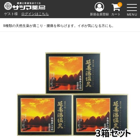
0
ゲスト様
ログインはこちら
新規会員登録
カート
MENU
9種類の天然生薬が肩こり・腰痛を和らげます。イボが気になる方にも。