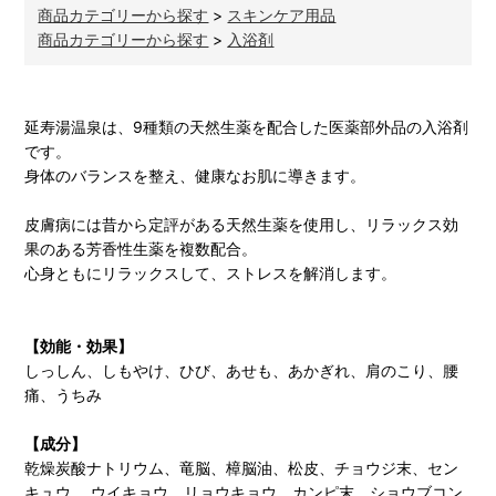
商品カテゴリーから探す
>
スキンケア用品
商品カテゴリーから探す
>
入浴剤
延寿湯温泉は、9種類の天然生薬を配合した医薬部外品の入浴剤
です。
身体のバランスを整え、健康なお肌に導きます。
皮膚病には昔から定評がある天然生薬を使用し、リラックス効
果のある芳香性生薬を複数配合。
心身ともにリラックスして、ストレスを解消します。
【効能・効果】
しっしん、しもやけ、ひび、あせも、あかぎれ、肩のこり、腰
痛、うちみ
【成分】
乾燥炭酸ナトリウム、竜脳、樟脳油、松皮、チョウジ末、セン
キュウ、 ウイキョウ、リョウキョウ、カンピ末、ショウブコン