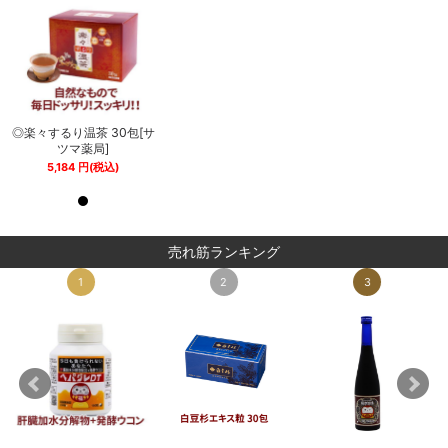
サ
◎楽々するり温茶 30包[サ
◎楽々するり温茶 30包[サ
ツマ薬局]
ツマ薬局]
5,184
円
(税込)
5,184
円
(税込)
売れ筋ランキング
1
2
3