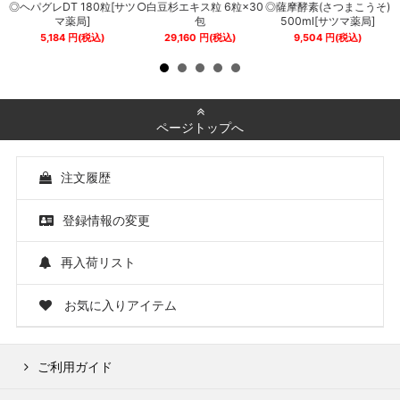
◎ヘパグレDT 180粒[サツ
○白豆杉エキス粒 6粒×30
◎薩摩酵素(さつまこうそ)
0
マ薬局]
包
500ml[サツマ薬局]
5,184
円
(税込)
29,160
円
(税込)
9,504
円
(税込)
ページトップへ
注文履歴
登録情報の変更
再入荷リスト
お気に入りアイテム
ご利用ガイド