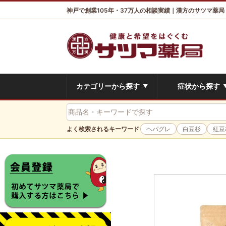
神戸で創業105年・37万人の相談実績｜漢方のサツマ薬局
カテゴリーから探す
症状から探す
▼
よく検索されるキーワード
ヘパグレ
白豆杉
紅豆