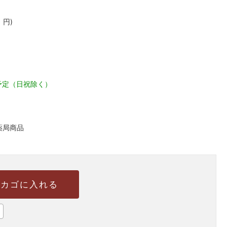
1
円)
予定（日祝除く）
薬局商品
カゴに入れる