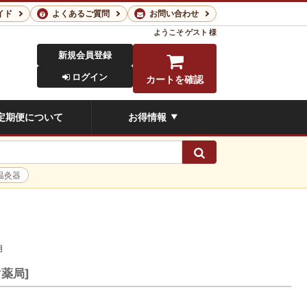
イド
よくあるご質問
お問い合わせ
ようこそ
ゲスト 様
新規会員登録
ログイン
カートを確認
定期便について
お得情報
▼
検索
温灸器
用
薬局]