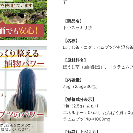
す。
【商品名】
トウスッキリ茶
【名称】
ほうじ茶・コタラヒムブツ含有混合
【原材料名】
ほうじ茶（国内製造）、コタラヒム
【内容量】
75g（2.5g×30包）
【栄養成分表示】
1包（2.5g）あたり
エネルギー：0kcal、たんぱく質：
ラヒムブツ1包中1000mg
【お召し上がり方】