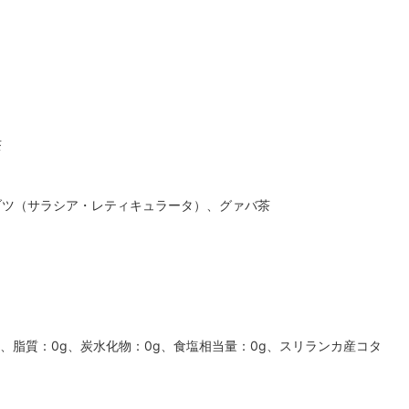
茶
ブツ（サラシア・レティキュラータ）、グァバ茶
0g、脂質：0g、炭水化物：0g、食塩相当量：0g、スリランカ産コタ