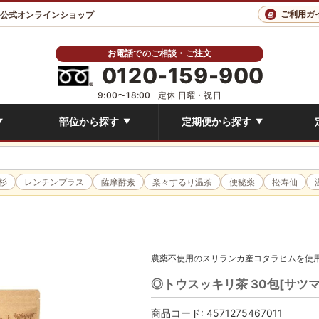
ご利用ガ
 公式オンラインショップ
お電話でのご相談・ご注文
0120-159-900
9:00〜18:00
定休 日曜・祝日
部位から探す
定期便から探す
▼
▼
▼
杉
レンチンプラス
薩摩酵素
楽々するり温茶
便秘薬
松寿仙
農薬不使用のスリランカ産コタラヒムを使
◎トウスッキリ茶 30包[サツマ
商品コード:
4571275467011