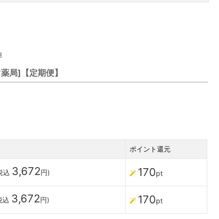
用
マ薬局]【定期便】
ポイント還元
3,672
170
税込
円)
pt
3,672
170
(税込
円)
pt