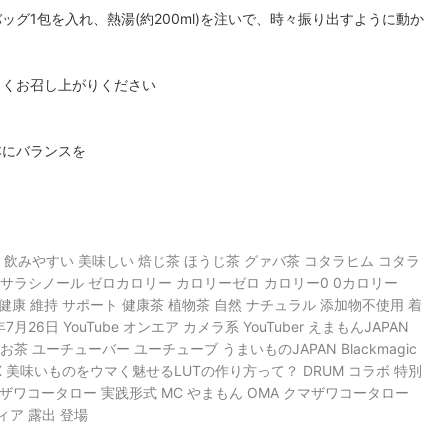
グ1包を入れ、熱湯(約200ml)を注いで、時々振り出すように動か
しくお召し上がりください
本にバランスを
 飲みやすい 美味しい 焙じ茶 ほうじ茶 グァバ茶 コタラヒム コタラ
 サラシノール ゼロカロリー カロリーゼロ カロリー0 0カロリー
容 健康 維持 サポート 健康茶 植物茶 自然 ナチュラル 添加物不使用 着
26日 YouTube オンエア カメラ系 YouTuber えまもんJAPAN
お茶 ユーチューバー ユーチューブ うまいものJAPAN Blackmagic
ing vol.EX 美味いものをウマく魅せるLUTの作り方って？ DRUM コラボ 特別
マザワコータロー 実践形式 MC やまもん OMA クマザワコータロー
ィア 露出 登場