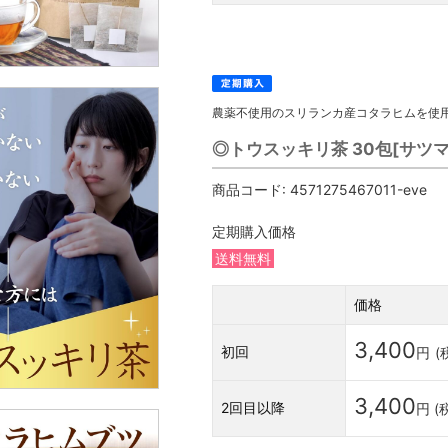
農薬不使用のスリランカ産コタラヒムを使
◎トウスッキリ茶 30包[サツ
商品コード:
4571275467011-eve
定期購入価格
送料無料
価格
3,400
初回
円
(
3,400
2回目以降
円 