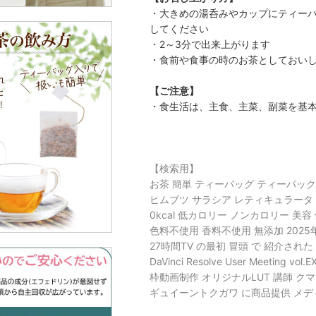
・大きめの湯呑みやカップにティーバッ
してください
・2～3分で出来上がります
・食前や食事の時のお茶としておい
【ご注意】
・食生活は、主食、主菜、副菜を基
【検索用】
お茶 簡単 ティーバッグ ティーパック
ヒムブツ サラシア レティキュラータ
0kcal 低カロリー ノンカロリー 美
色料不使用 香料不使用 無添加 2025年7月
27時間TV の最初 冒頭 で 紹介された 
DaVinci Resolve User Meet
枠動画制作 オリジナルLUT 講師 ク
ギュイーントクガワ に商品提供 メデ