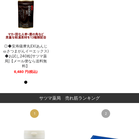
じ
◎◆安寿薩摩丸EX(あんじ
◎◆安寿薩摩丸EX(あんじ
)
ゅさつまがんイーエックス)
ゅさつまがんイーエックス)
薬
◆お試し240粒[サツマ薬
◆お試し240粒[サツマ薬
無
局]【メール便なら送料無
局]【メール便なら送料無
料】
料】
6,480
円
(税込)
6,480
円
(税込)
サツマ薬局 売れ筋ランキング
1
2