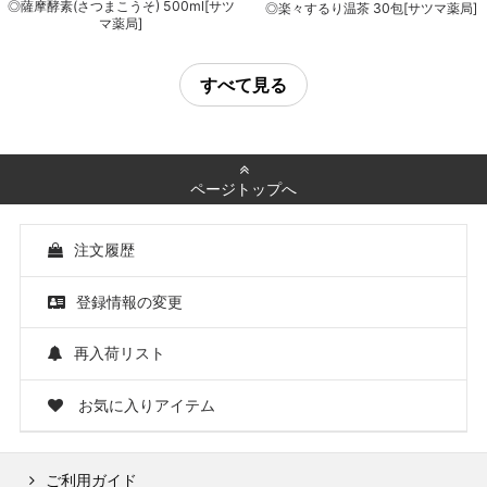
◎薩摩酵素(さつまこうそ) 500ml[サツ
◎楽々するり温茶 30包[サツマ薬局]
マ薬局]
すべて見る
ページトップへ
注文履歴
登録情報の変更
再入荷リスト
お気に入りアイテム
ご利用ガイド