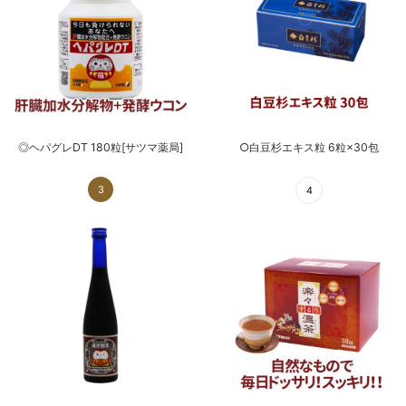
◎ヘパグレDT 180粒[サツマ薬局]
○白豆杉エキス粒 6粒×30包
3
4