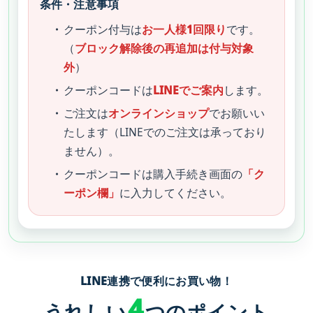
条件・注意事項
クーポン付与は
お一人様1回限り
です。
（
ブロック解除後の再追加は付与対象
外
）
クーポンコードは
LINEでご案内
します。
ご注文は
オンラインショップ
でお願いい
たします（LINEでのご注文は承っており
ません）。
クーポンコードは購入手続き画面の
「ク
ーポン欄」
に入力してください。
LINE連携で便利にお買い物！
4
うれしい
つのポイント