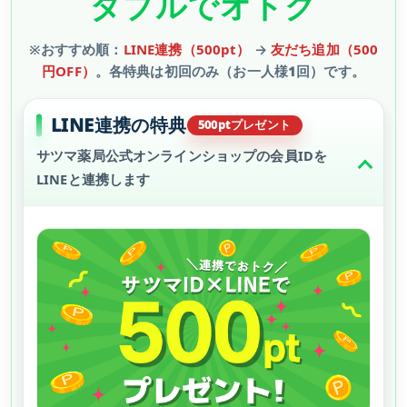
ダブルでオトク
※おすすめ順：
LINE連携（500pt）
→
友だち追加（500
円OFF）
。
各特典は初回のみ（お一人様1回）
です。
LINE連携の特典
サツマ薬局公式オンラインショップの会員IDを
LINEと連携します