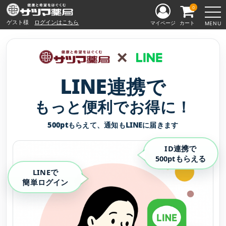
0
ゲスト様
ログインはこちら
マイページ
カート
MENU
LINE連携で
もっと便利でお得に！
500ptもらえて、通知もLINEに届きます
ID連携で
500ptもらえる
LINEで
簡単ログイン