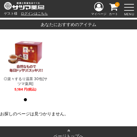
0
ゲスト様
ログインはこちら
マイページ
カート
MENU
あなたにおすすめのアイテム
サ
◎楽々するり温茶 30包[サ
◎楽々するり温茶 30包[サ
ツマ薬局]
ツマ薬局]
5,184
円
(税込)
5,184
円
(税込)
お探しのページは見つかりません。
ページトップへ