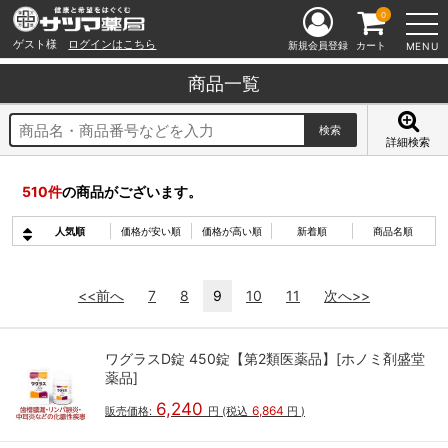
0
ゲスト様
ログインはこちら
新規会員登録
カート
MENU
商品一覧
詳細検索
510
件
の商品がございます。
人気順
価格が安い順
価格が高い順
新着順
商品名順
<<前へ
7
8
9
10
11
次へ>>
ワグラスD錠 450錠【第2類医薬品】[ホノミ剤盛堂
薬品]
6,240
6,864
販売価格:
円
(税込
円
)