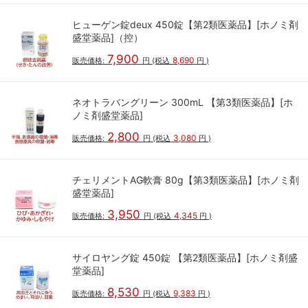
ヒューゲン錠deux 450錠【第2類医薬品】[ホノミ剤
盛堂薬品]（控）
7,900
8,690
販売価格:
円
(税込
円
)
ネオトラバングリーン 300mL 【第3類医薬品】[ホ
ノミ剤盛堂薬品]
2,800
3,080
販売価格:
円
(税込
円
)
チェリメントAG軟膏 80g【第3類医薬品】[ホノミ剤
盛堂薬品]
3,950
4,345
販売価格:
円
(税込
円
)
サイロヤング錠 450錠 【第2類医薬品】[ホノミ剤盛
堂薬品]
8,530
9,383
販売価格:
円
(税込
円
)