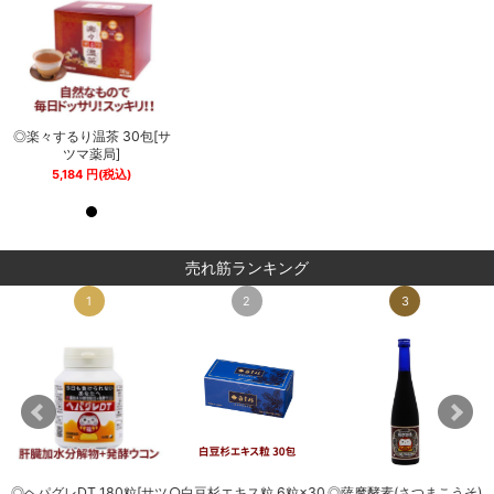
サ
◎楽々するり温茶 30包[サ
◎楽々するり温茶 30包[サ
ツマ薬局]
ツマ薬局]
5,184
円
(税込)
5,184
円
(税込)
売れ筋ランキング
1
2
3
◎ヘパグレDT 180粒[サツ
○白豆杉エキス粒 6粒×30
◎薩摩酵素(さつまこうそ)