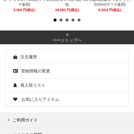
0
マ薬局]
包
500ml[サツマ薬局]
5,184
円
(税込)
29,160
円
(税込)
9,504
円
(税込)
ページトップへ
注文履歴
登録情報の変更
再入荷リスト
お気に入りアイテム
ご利用ガイド