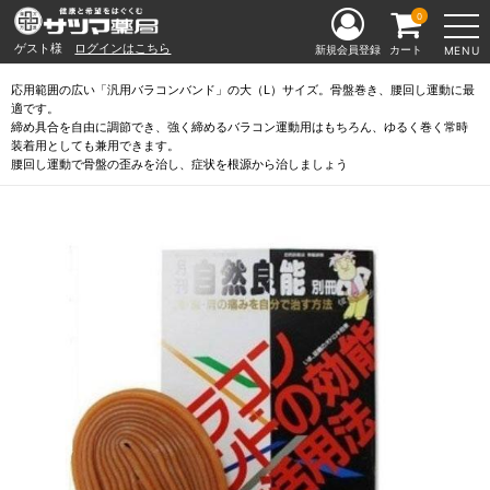
0
ゲスト様
ログインはこちら
新規会員登録
カート
MENU
応用範囲の広い「汎用バラコンバンド」の大（L）サイズ。骨盤巻き、腰回し運動に最
適です。
締め具合を自由に調節でき、強く締めるバラコン運動用はもちろん、ゆるく巻く常時
装着用としても兼用できます。
腰回し運動で骨盤の歪みを治し、症状を根源から治しましょう