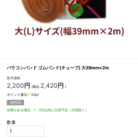
バラコンバンド ゴムバンド(チューブ) 大39mm×2m
販売価格
2,200
円
2,420
円
(税込
)
ポイント還元
22
pt
送料別
在庫がある場合、1～3日以内に出荷予定（日祝除く）
数量