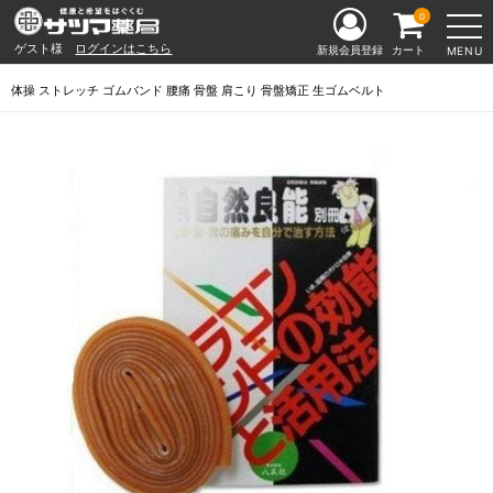
0
ゲスト様
ログインはこちら
新規会員登録
カート
MENU
体操 ストレッチ ゴムバンド 腰痛 骨盤 肩こり 骨盤矯正 生ゴムベルト