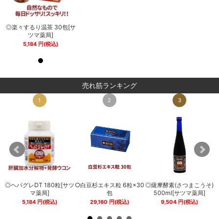
サ
◎楽々するり温茶 30包[サ
◎楽々するり温茶 30包[サ
ツマ薬局]
ツマ薬局]
5,184
円
(税込)
5,184
円
(税込)
売れ筋ランキング
1
2
3
◎ヘパグレDT 180粒[サツ
○白豆杉エキス粒 6粒×30
◎薩摩酵素(さつまこうそ)
0
マ薬局]
包
500ml[サツマ薬局]
5,184
円
(税込)
29,160
円
(税込)
9,504
円
(税込)