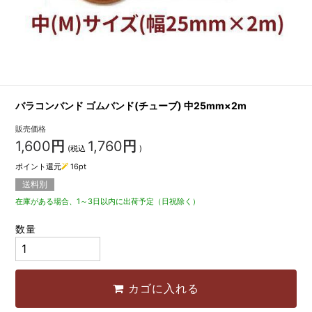
バラコンバンド ゴムバンド(チューブ) 中25mm×2m
販売価格
1,600
円
1,760
円
(税込
)
ポイント還元
16
pt
送料別
在庫がある場合、1～3日以内に出荷予定（日祝除く）
数量
カゴに入れる