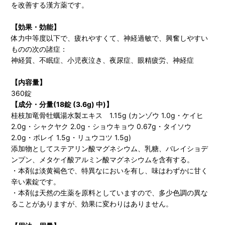
を改善する漢方薬です。
【効果・効能】
体力中等度以下で、疲れやすくて、神経過敏で、興奮しやすい
ものの次の諸症：
神経質、不眠症、小児夜泣き、夜尿症、眼精疲労、神経症
【内容量】
360錠
【成分・分量(18錠 (3.6g) 中)】
桂枝加竜骨牡蠣湯水製エキス 1.15g (カンゾウ 1.0g・ケイヒ
2.0g・シャクヤク 2.0g・ショウキョウ 0.67g・タイソウ
2.0g・ボレイ 1.5g・リュウコツ 1.5g)
添加物としてステアリン酸マグネシウム、乳糖、バレイショデ
ンプン、メタケイ酸アルミン酸マグネシウムを含有する。
・本剤は淡黄褐色で、特異なにおいを有し、味はわずかに甘く
辛い素錠です。
・本剤は天然の生薬を原料としていますので、多少色調の異な
ることがありますが、効果に変わりはありません。