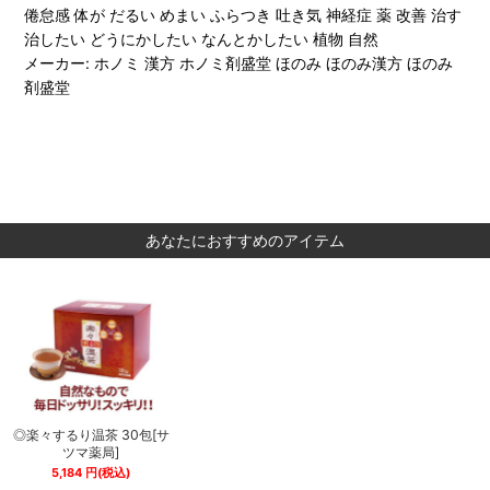
倦怠感 体が だるい めまい ふらつき 吐き気 神経症 薬 改善 治す
治したい どうにかしたい なんとかしたい 植物 自然
メーカー: ホノミ 漢方 ホノミ剤盛堂 ほのみ ほのみ漢方 ほのみ
剤盛堂
あなたにおすすめのアイテム
サ
◎楽々するり温茶 30包[サ
◎楽々するり温茶 30包[サ
ツマ薬局]
ツマ薬局]
5,184
円
(税込)
5,184
円
(税込)