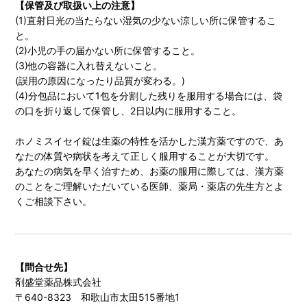
【保管及び取扱い上の注意】
(1)直射日光の当たらない湿気の少ない涼しい所に保管するこ
と。
(2)小児の手の届かない所に保管すること。
(3)他の容器に入れ替えないこと。
(誤用の原因になったり品質が変わる。)
(4)分包品において1包を分割した残りを服用する場合には、袋
の口を折り返して保管し、2日以内に服用すること。
ホノミスイセイ錠は生薬の特性を活かした漢方薬ですので、あ
なたの体質や病状を考えて正しく服用することが大切です。
あなたの病気を早く治すため、お薬の服用に際しては、漢方薬
のことをご理解いただいている医師、薬局・薬店の先生方とよ
くご相談下さい。
【問合せ先】
剤盛堂薬品株式会社
〒640-8323 和歌山市太田515番地1