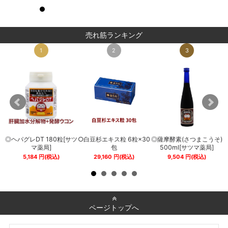
売れ筋ランキング
1
2
3
◎ヘパグレDT 180粒[サツ
○白豆杉エキス粒 6粒×30
◎薩摩酵素(さつまこうそ)
0
マ薬局]
包
500ml[サツマ薬局]
5,184
円
(税込)
29,160
円
(税込)
9,504
円
(税込)
ページトップへ