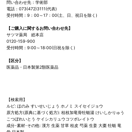
問い合わせ先：学術部
電話：073(472)3111(代表)
受付時間：9：00～17：00(土、日、祝日を除く)
【ご購入に関するお問い合わせ先】
サツマ薬局 総本店
0120-159-900
受付時間：9:00～18:00(日祝を除く)
【区分】
医薬品・日本製第2類医薬品
【検索用】
ルビ: ほのみ すいせいじょう ホノミ スイセイジョウ
原方処方(原典に基づく処方): 桂枝加竜骨牡蛎湯 けいしかりゅう
こつぼれいとう ケイシカリュウコツボレイトウ
成分･素材･その他: 漢方 生薬 甘草 桂皮 芍薬 生姜 大棗 牡蛎 竜
骨 日本製