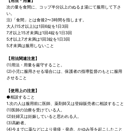
【用法・用量】
次の量を食間に、コップ半分以上のぬるま湯にて服用して下さ
い。
注)「食間」とは食後2〜3時間を指します。
大人(15才以上)は1回6錠を1日3回
7才以上15才未満は1回4錠を1日3回
5才以上7才未満は1回3錠を1日3回
5才未満は服用しないこと
【用法関連注意】
(1)用法・用量を厳守すること。
(2)小児に服用させる場合には、保護者の指導監督のもとに服用
させること
【使用上の注意】
●相談すること
1.次の人は服用前に医師、薬剤師又は登録販売者に相談すること
(1)医師の治療を受けている人。
(2)妊婦又は妊娠していると思われる人。
(3)高齢者。
(4)今までに薬などにより発疹・発赤、かゆみ等を起こしたこと