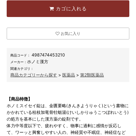
カゴに入れる
お気に入り
4987474453210
商品コード：
ホノミ漢方
メーカー：
関連カテゴリ：
商品カテゴリーから探す
>
医薬品
>
第2類医薬品
【商品特徴】
ホノミスイセイ錠は、金匱要略(きんきようりゃく)という書物に
かかれている桂枝加竜骨牡蛎湯(けいしかりゅうこつぼれいとう)
の処方を基本にした漢方薬の錠剤です。
体力中等度以下で、疲れやすく、物事に過剰に感情が反応し
て、ワーッと興奮しやすい人の、神経質や不眠症、神経症など