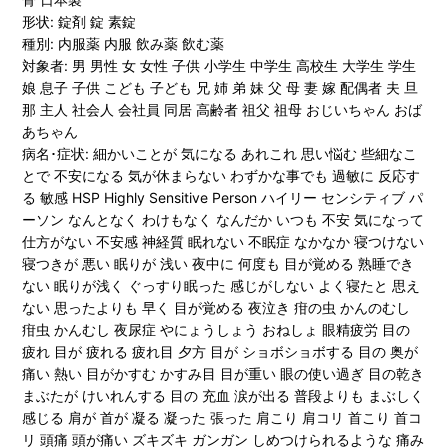
形状: 錠剤 錠 素錠
種別: 内服薬 内服 飲み薬 飲む薬
対象者: 男 男性 女 女性 子供 小学生 中学生 高校生 大学生 学生
娘 息子 子供 こども 子ども 兄 姉 弟 妹 父 母 妻 嫁 配偶者 夫 旦
那 主人 社会人 会社員 同居 高齢者 祖父 祖母 おじいちゃん おば
あちゃん
病名･症状: 細かいことが 気になる あれこれ 思い悩む 些細なこ
とで 不安になる 気が休まらない わずかな事でも 過敏に 反応す
る 敏感 HSP Highly Sensitive Person ハイリー センシティブ パ
ーソン なんとなく わけもなく なんだか いつも 不安 気になって
仕方がない 不安感 神経質 眠れない 不眠症 なかなか 寝つけない
寝つきが 悪い 眠りが 浅い 夜中に 何度も 目が覚める 熟睡でき
ない 眠りが浅く ぐっすり眠った 感じがしない よく寝たと 思え
ない 思ったよりも 早く 目が覚める 夜泣き 疳の虫 かんのむし
疳虫 かんむし 夜尿症 やにょうしょう おねしょ 眼精疲労 目の
疲れ 目が 疲れる 疲れ目 夕方 目が ショボショボする 目の 奥が
痛い 熱い 目がかすむ かすみ目 目が重い 眼の使い過ぎ 目の乾き
まぶたが けいれんする 目の 充血 涙が出る 普段よりも まぶしく
感じる 肩が 首が 凝る 凝った 張った 肩こり 肩コリ 首こり 首コ
リ 頭痛 頭が痛い ズキズキ ガンガン しめつけられるような 痛み