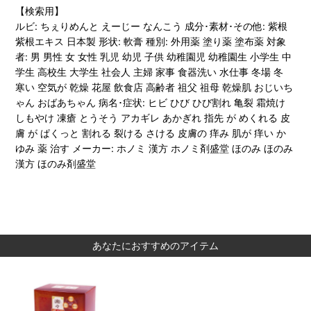
【検索用】
ルビ: ちぇりめんと えーじー なんこう 成分･素材･その他: 紫根
紫根エキス 日本製 形状: 軟膏 種別: 外用薬 塗り薬 塗布薬 対象
者: 男 男性 女 女性 乳児 幼児 子供 幼稚園児 幼稚園生 小学生 中
学生 高校生 大学生 社会人 主婦 家事 食器洗い 水仕事 冬場 冬
寒い 空気が 乾燥 花屋 飲食店 高齢者 祖父 祖母 乾燥肌 おじいち
ゃん おばあちゃん 病名･症状: ヒビ ひび ひび割れ 亀裂 霜焼け
しもやけ 凍瘡 とうそう アカギレ あかぎれ 指先 が めくれる 皮
膚 が ぱくっと 割れる 裂ける さける 皮膚の 痒み 肌が 痒い か
ゆみ 薬 治す メーカー: ホノミ 漢方 ホノミ剤盛堂 ほのみ ほのみ
漢方 ほのみ剤盛堂
あなたにおすすめのアイテム