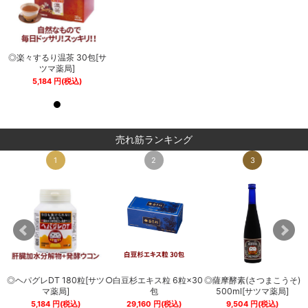
サ
◎楽々するり温茶 30包[サ
◎楽々するり温茶 30包[サ
ツマ薬局]
ツマ薬局]
5,184
円
(税込)
5,184
円
(税込)
売れ筋ランキング
1
2
3
◎ヘパグレDT 180粒[サツ
○白豆杉エキス粒 6粒×30
◎薩摩酵素(さつまこうそ)
0
マ薬局]
包
500ml[サツマ薬局]
5,184
円
(税込)
29,160
円
(税込)
9,504
円
(税込)