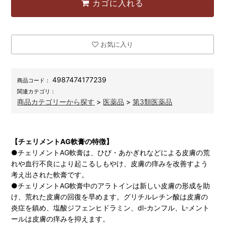
カゴに入れる
お気に入り
4987474177239
商品コード：
関連カテゴリ：
商品カテゴリーから探す
>
医薬品
>
第3類医薬品
【チェリメントAG軟膏の特徴】
●チェリメントAG軟膏は、ひび・あかぎれなどによる皮膚の荒
れや血行不良により起こるしもやけ、皮膚の痒みを改善すよう
考え出された軟膏です。
●チェリメントAG軟膏中のアラトインは新しい皮膚の形成を助
け、荒れた皮膚の回復を早めます。グリチルレチン酸は皮膚の
炎症を鎮め、塩酸ジフェンヒドラミン、dl-カンフル、L-メント
ールは皮膚の痒みを抑えます。