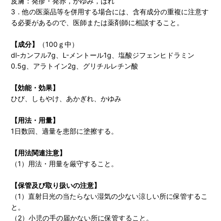
皮膚：発疹・発赤，かゆみ，はれ
3．他の医薬品等を併用する場合には、含有成分の重複に注意す
る必要があるので、医師または薬剤師に相談すること。
【成分】
（100ｇ中）
dl-カンフル7g、L-メントール1g、塩酸ジフェンヒドラミン
0.5g、アラトイン2g、グリチルレチン酸
【効能・効果】
ひび、しもやけ、あかぎれ、かゆみ
【用法・用量】
1日数回、適量を患部に塗擦する。
【用法関連注意】
（1）用法・用量を厳守すること。
【保管及び取り扱いの注意】
（1）直射日光の当たらない湿気の少ない涼しい所に保管するこ
と。
（2）小児の手の届かない所に保管すること。