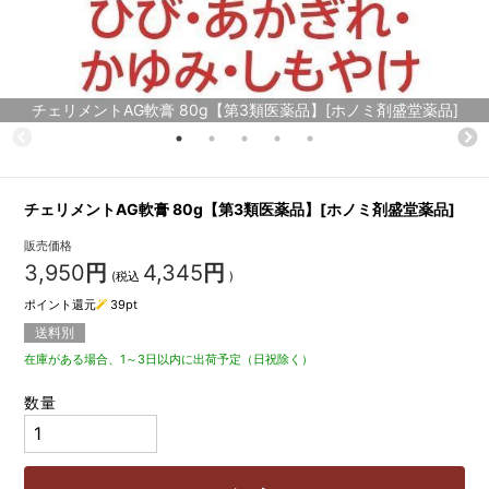
チェリメントAG軟膏 80g【第3類医薬品】[ホノミ剤盛堂薬品]
チェリメントAG軟膏 80g【第3類医薬品】[ホノミ剤盛堂薬品]
販売価格
3,950
円
4,345
円
(税込
)
ポイント還元
39
pt
送料別
在庫がある場合、1～3日以内に出荷予定（日祝除く）
数量