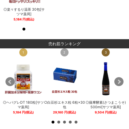
サ
◎楽々するり温茶 30包[サ
◎楽々するり温茶 30包[サ
ツマ薬局]
ツマ薬局]
5,184
円
(税込)
5,184
円
(税込)
売れ筋ランキング
1
2
3
◎ヘパグレDT 180粒[サツ
○白豆杉エキス粒 6粒×30
◎薩摩酵素(さつまこうそ)
0
マ薬局]
包
500ml[サツマ薬局]
5,184
円
(税込)
29,160
円
(税込)
9,504
円
(税込)