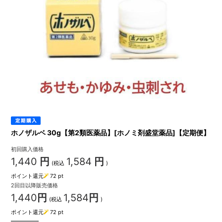
ホノザルベ 30g【第2類医薬品】[ホノミ剤盛堂薬品]【定期便】
初回購入価格
1,440
円
1,584
円
(税込
)
ポイント還元
72
pt
2回目以降販売価格
1,440
円
1,584
円
(税込
)
ポイント還元
72
pt