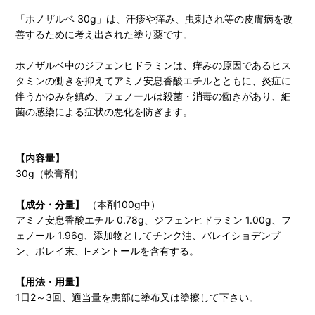
「ホノザルベ 30g」は、汗疹や痒み、虫刺され等の皮膚病を改
善するために考え出された塗り薬です。
ホノザルベ中のジフェンヒドラミンは、痒みの原因であるヒス
タミンの働きを抑えてアミノ安息香酸エチルとともに、炎症に
伴うかゆみを鎮め、フェノールは殺菌・消毒の働きがあり、細
菌の感染による症状の悪化を防ぎます。
【内容量】
30g（軟膏剤）
【成分・分量】
（本剤100g中）
アミノ安息香酸エチル 0.78g、ジフェンヒドラミン 1.00g、フ
ェノール 1.96g、添加物としてチンク油、バレイショデンプ
ン、ボレイ末、l-メントールを含有する。
【用法・用量】
1日2～3回、適当量を患部に塗布又は塗擦して下さい。