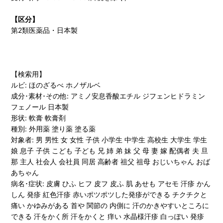
【区分】
第2類医薬品・日本製
【検索用】
ルビ: ほのざるべ ホノザルベ
成分･素材･その他: アミノ安息香酸エチル ジフェンヒドラミン
フェノール 日本製
形状: 軟膏 軟膏剤
種別: 外用薬 塗り薬 塗る薬
対象者: 男 男性 女 女性 子供 小学生 中学生 高校生 大学生 学生
娘 息子 子供 こども 子ども 兄 姉 弟 妹 父 母 妻 嫁 配偶者 夫 旦
那 主人 社会人 会社員 同居 高齢者 祖父 祖母 おじいちゃん おば
あちゃん
病名･症状: 皮膚 ひふ ヒフ 皮フ 皮ふ 肌 あせも アセモ 汗疹 かん
しん 発疹 紅色汗疹 赤いポツポツした発疹ができる チクチクと
痛い かゆみがある 首や 関節の 内側に 汗のかきやすいところに
できる 汗をかく所 汗をかくと 痒い 水晶様汗疹 白っぽい 発疹