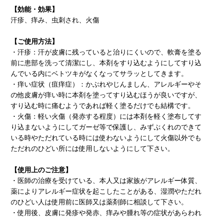
【効能・効果】
汗疹、痒み、虫刺され、火傷
【ご使用方法】
・汗疹：汗が皮膚に残っていると治りにくいので、軟膏を塗る
前に患部を洗って清潔にし、本剤をすり込むようにしてすり込
んでいる内にベトツキがなくなってサラッとしてきます。
・痒い症状（疽痒症）：かぶれやじんましん、アレルギーやそ
の他皮膚が痒い時に本剤を塗ってすり込むほうが良いですが、
すり込む時に痛むようであれば軽く塗るだけでも結構です。
・火傷：軽い火傷（発赤する程度）には本剤を軽く塗布してす
り込まないようにしてガーゼ等で保護し、みずぶくれのできて
いる時やただれている時には使わないようにして火傷以外でも
ただれのひどい所には使用しないようにして下さい。
【使用上のご注意】
・医師の治療を受けている、本人又は家族がアレルギー体質、
薬によりアレルギー症状を起こしたことがある、湿潤やただれ
のひどい人は使用前に医師又は薬剤師に相談して下さい。
・使用後、皮膚に発疹や発赤、痒みや腫れ等の症状があらわれ