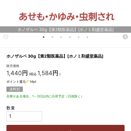
ホノザルベ 30g【第2類医薬品】[ホノミ剤盛堂薬品]
ホノザルベ 30g【第2類医薬品】[ホノミ剤盛堂薬品]
販売価格
1,440
円
1,584
円
(税込
)
ポイント還元
14
pt
送料別
在庫がある場合、1～3日以内に出荷予定（日祝除く）
数量