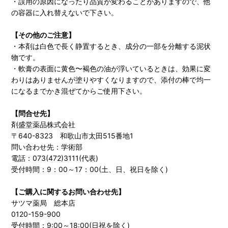
・誤用の原因になったり品質が変わることがありますので、他
の容器に入れ替えないで下さい。
【その他のご注意】
・本剤は白色で長く静置するとき、成分の一部を分離する泥状
物です。
・軟膏の表面に黄色〜褐色の油が浮いているときは、効果に変
わりはありませんが塗りやすくなりますので、添付の棒で均一
になるまでかき混ぜてからご使用下さい。
【問合せ先】
剤盛堂薬品株式会社
〒640-8323 和歌山市太田515番地1
問い合わせ先：学術部
電話：073(472)3111(代表)
受付時間：9：00～17：00(土、日、祝日を除く)
【ご購入に関するお問い合わせ先】
サツマ薬局 総本店
0120-159-900
受付時間：9:00～18:00(日祝を除く)