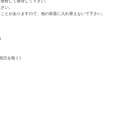
に密栓して保管して下さい。
下さい。
ることがありますので、他の容器に入れ替えないで下さい。
1
、祝日を除く)