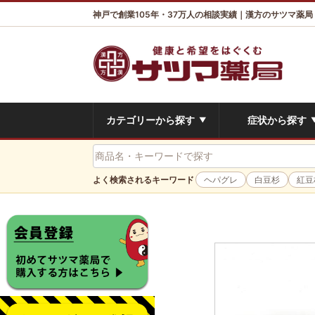
神戸で創業105年・37万人の相談実績｜漢方のサツマ薬局
カテゴリーから探す
症状から探す
▼
よく検索されるキーワード
ヘパグレ
白豆杉
紅豆