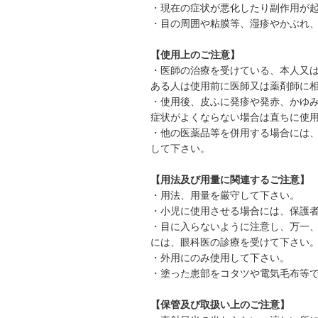
・現在の症状が悪化したり副作用が
・目の周囲や粘膜等、湿疹やかぶれ
【使用上のご注意】
・医師の治療を受けている、本人又
ある人は使用前に医師又は薬剤師に
・使用後、皮ふに発疹や発赤、かゆみ
症状がよくならない場合は直ちに使
・他の医薬品等を併用する場合には
して下さい。
【用法及び用量に関連するご注意】
・用法、用量を厳守して下さい。
・小児に使用させる場合には、保護
・目に入らないように注意し、万一
には、眼科医の診療を受けて下さい
・外用にのみ使用して下さい。
・塗った患部をコタツや電気毛布等
【保管及び取扱い上のご注意】