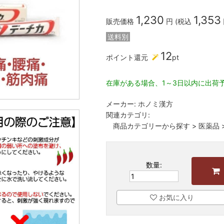
1,230
1,353
販売価格
円 (税込
送料別
12
ポイント還元
pt
在庫がある場合、1～3日以内に出荷
メーカー:
ホノミ漢方
関連カテゴリ:
商品カテゴリーから探す
>
医薬品
数量:
お気に入り