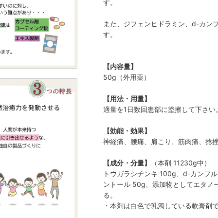
す。
また、ジフェンヒドラミン、d-カン
す。
【内容量】
50g（外用薬）
【用法・用量】
適量を1日数回患部に塗擦して下さい
【効能・効果】
神経痛、腰痛、肩こり、筋肉痛、捻
【成分・分量】
（本剤 11230g中）
トウガラシチンキ 100g、d-カンフル
ントール 50g、添加物としてエタ
る。
・本剤は白色で乳濁している軟膏剤