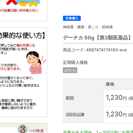
神経痛・腰痛・肩こり・筋肉痛
デーチカ 50g【第3類医薬品
商品コード:
4987474174160-eve
定期購入価格
送料別
価格
1,230
初回
円
(
1,230
2回目以降
円 (
在庫がある場合、1～3日以内に出荷