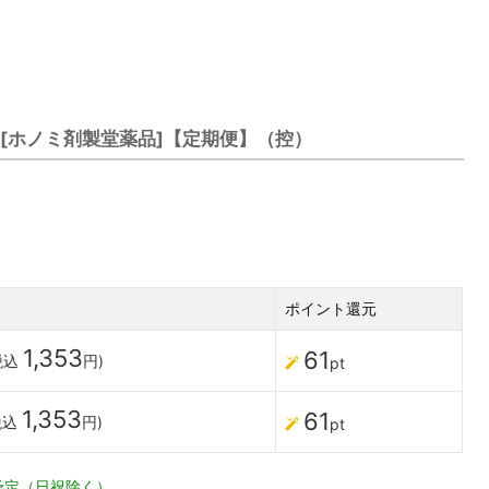
】[ホノミ剤製堂薬品]【定期便】（控）
ポイント還元
1,353
61
税込
円)
pt
1,353
61
税込
円)
pt
予定（日祝除く）