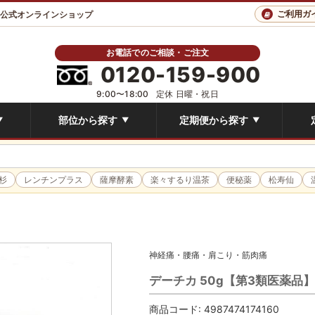
ご利用ガ
 公式オンラインショップ
お電話でのご相談・ご注文
0120-159-900
9:00〜18:00
定休 日曜・祝日
部位から探す
定期便から探す
▼
▼
▼
杉
レンチンプラス
薩摩酵素
楽々するり温茶
便秘薬
松寿仙
神経痛・腰痛・肩こり・筋肉痛
デーチカ 50g【第3類医薬品
商品コード:
4987474174160