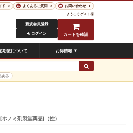
イド
よくあるご質問
お問い合わせ
ようこそ
ゲスト 様
新規会員登録
ログイン
カートを確認
定期便について
お得情報
▼
検索
温灸器
】[ホノミ剤製堂薬品]（控）