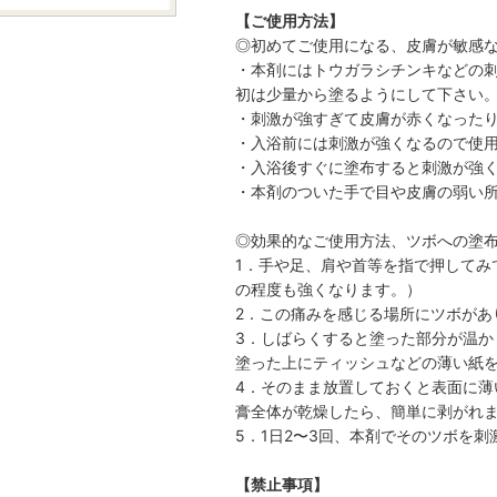
【ご使用方法】
◎初めてご使用になる、皮膚が敏感
・本剤にはトウガラシチンキなどの
初は少量から塗るようにして下さい
・刺激が強すぎて皮膚が赤くなった
・入浴前には刺激が強くなるので使
・入浴後すぐに塗布すると刺激が強
・本剤のついた手で目や皮膚の弱い
◎効果的なご使用方法、ツボへの塗
1．手や足、肩や首等を指で押してみ
の程度も強くなります。）
2．この痛みを感じる場所にツボがあ
3．しばらくすると塗った部分が温
塗った上にティッシュなどの薄い紙
4．そのまま放置しておくと表面に
膏全体が乾燥したら、簡単に剥がれ
5．1日2〜3回、本剤でそのツボを
【禁止事項】