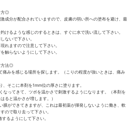
な方◎
刺激成分が配合されていますので、皮膚の弱い所への塗布を避け、最
。
り灼けるような感じのするときは、すぐに水で洗い流して下さい。
用しないで下さい。
く現れますので注意して下さい。
所を触らないようにして下さい。
布方法◎
て痛みを感じる場所を探します。（こりの程度が強いときは、痛み
り、そこに本剤を1mm位の厚さに塗ります。
かくなってきて、ツボを温かさで刺激するようになります。（本剤を
をはると温かさが増します。）
薄い膜ができてきますが、これは最初薬が揮発しないように働き、軟
ますので取り去って下さい。
刺激するようにして下さい。