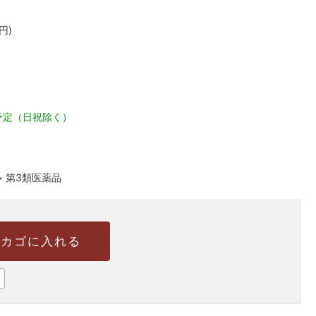
円)
予定（日祝除く）
>
第3類医薬品
カゴに入れる