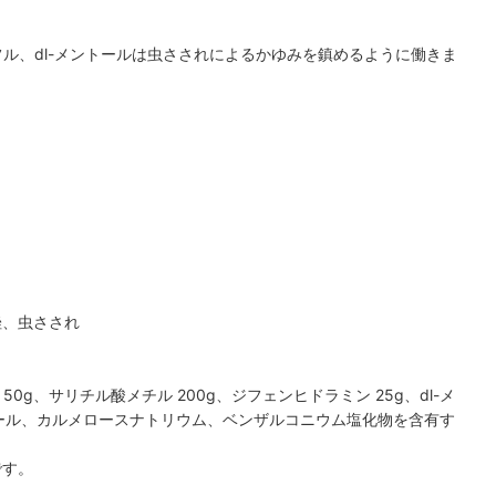
フル、dl-メントールは虫さされによるかゆみを鎮めるように働きま
。
挫、虫さされ
 50g、サリチル酸メチル 200g、ジフェンヒドラミン 25g、dl-メ
ノール、カルメロースナトリウム、ベンザルコニウム塩化物を含有す
です。