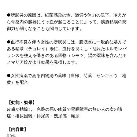
●膀胱炎の原因は、細菌感染の他、過労や体力の低下、冷えか
ら骨盤内の臓器にうっ血が起こることによって、膀胱粘膜の防
御力が弱くなることも関与しています。
●血行不良を伴う女性の膀胱炎には、膀胱炎に一般的な処方で
ある猪苓（チョレイ）湯に、血行を良くし・乱れたホルモンバ
ランスを整える働きのある四物（シモツ）湯の薬味を含んだホ
ノマリア錠がより効果を発揮します。
●女性病薬である四物湯の薬味（当帰、芍薬、センキュウ、地
黄）を配合
【効能・効果】
皮膚が枯燥し、色艶の悪い体質で胃腸障害の無い人の次の諸
症：排尿困難・排尿痛・残尿感・頻尿
【内容量】
90錠