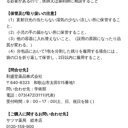
る必要があるので，医師又は薬剤師に相談すること
【保管及び取り扱いの注意】
（1）直射日光の当たらない湿気の少ない涼しい所に保管するこ
と。
（2）小児の手の届かない所に保管すること。
（3）他の容器に入れ替えないこと。（誤用の原因になったり品
質が変わる。）
（4）分包品において1包を分割した残りを服用する場合には，
袋の口を折り返して保管し，2日以内に服用すること。
【問合せ先】
剤盛堂薬品株式会社
〒640-8323 和歌山市太田515番地1
問い合わせ先：学術部
電話：073(472)3111(代表)
受付時間：9：00～17：00(土、日、祝日を除く)
【ご購入に関するお問い合わせ先】
サツマ薬局 総本店
0120-159-900