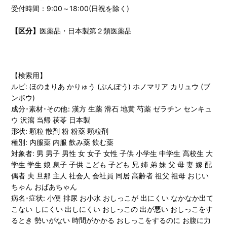
受付時間：9:00～18:00(日祝を除く)
【区分】
医薬品・日本製第２類医薬品
【検索用】
ルビ: ほのまりあ かりゅう (ぶんぽう) ホノマリア カリュウ (ブ
ンポウ)
成分･素材･その他: 漢方 生薬 滑石 地黄 芍薬 ゼラチン センキュ
ウ 沢瀉 当帰 茯苓 日本製
形状: 顆粒 散剤 粉 粉薬 顆粒剤
種別: 内服薬 内服 飲み薬 飲む薬
対象者: 男 男子 男性 女 女子 女性 子供 小学生 中学生 高校生 大
学生 学生 娘 息子 子供 こども 子ども 兄 姉 弟 妹 父 母 妻 嫁 配
偶者 夫 旦那 主人 社会人 会社員 同居 高齢者 祖父 祖母 おじい
ちゃん おばあちゃん
病名･症状: 小便 排尿 お小水 おしっこが 出にくい なかなか出て
こない しにくい 出しにくい おしっこの 出が悪い おしっこをす
るとき 勢いがない 時間がかかる おしっこをするのに お腹に力