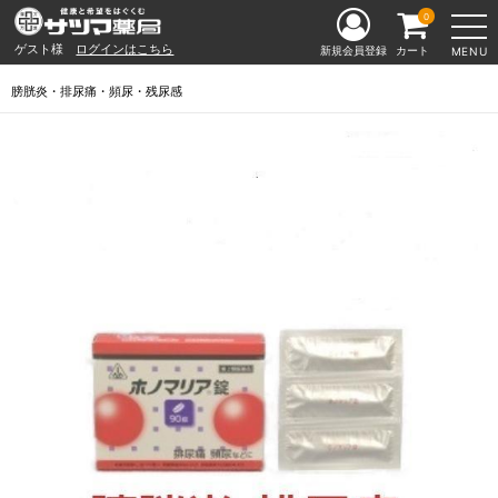
0
ゲスト様
ログインはこちら
新規会員登録
カート
MENU
膀胱炎・排尿痛・頻尿・残尿感