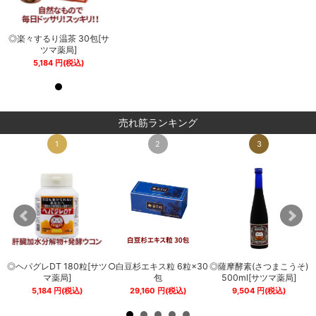
サ
◎楽々するり温茶 30包[サ
◎楽々するり温茶 30包[サ
ツマ薬局]
ツマ薬局]
5,184
円
(税込)
5,184
円
(税込)
売れ筋ランキング
1
2
3
◎ヘパグレDT 180粒[サツ
○白豆杉エキス粒 6粒×30
◎薩摩酵素(さつまこうそ)
0
マ薬局]
包
500ml[サツマ薬局]
5,184
円
(税込)
29,160
円
(税込)
9,504
円
(税込)