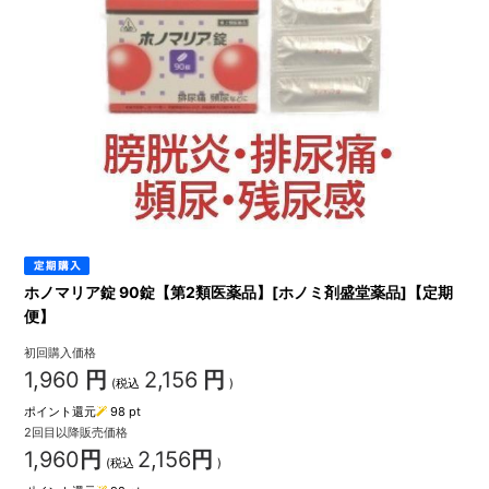
ホノマリア錠 90錠【第2類医薬品】[ホノミ剤盛堂薬品]【定期
便】
初回購入価格
1,960
円
2,156
円
(税込
)
ポイント還元
98
pt
2回目以降販売価格
1,960
円
2,156
円
(税込
)