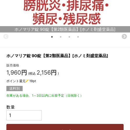
ホノマリア錠 90錠【第2類医薬品】[ホノミ剤盛堂薬品]
ホノマリア錠 90錠【第2類医薬品】[ホノミ剤盛堂薬品]
販売価格
1,960
円
2,156
円
(税込
)
ポイント還元
19
pt
送料別
在庫がある場合、1～3日以内に出荷予定（日祝除く）
数量