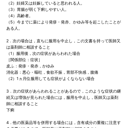
（2）妊婦又は妊娠していると思われる人。
（3）胃腸が弱く下痢しやすい人。
（4）高齢者。
（5）今までに薬により発疹・発赤、かゆみ等を起こしたことが
ある人。
2．次の場合は，直ちに服用を中止し，この文書を持って医師又
は薬剤師に相談すること
（1）服用後，次の症状があらわれた場合
［関係部位：症状］
皮ふ：発疹・発赤，かゆみ
消化器：悪心・嘔吐，食欲不振，胃部不快感，腹痛
（2）1ヵ月位服用しても症状がよくならない場合
3．次の症状があらわれることがあるので，このような症状の継
続又は増強が見られた場合には，服用を中止し，医師又は薬剤
師に相談すること
下痢
4．他の医薬品等を併用する場合には，含有成分の重複に注意す