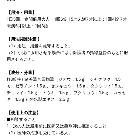
【用法・用量】
1日3回、食間服用大人：1回6錠 15才未満7才以上：1回4錠 7才
未満5才以上：1回3錠
【用法関連注意 】
（1）用法・用量を厳守すること。
（2）小児に服用させる場合には，保護者の指導監督のもとに服
用させること。
【成分・分量】
(18錠中) 猪苓湯合四物湯（ジオウ：1.5ｇ、シャクヤク：1.5
ｇ、ゼラチン：1.5ｇ、センキュウ：1.5ｇ、タクシャ：1.5ｇ、
チョレイ：1.5ｇ、トウキ：1.5ｇ、ブクリョウ：1.5ｇ、カッセ
キ：1.5ｇ）の水製エキス：2.3ｇ
【使用上の注意】
■相談すること
1．次の人は服用前に医師又は薬剤師に相談すること
（1）医師の治療を受けている人。