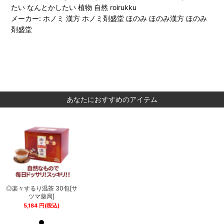
たい なんとかしたい 植物 自然 roirukku
メーカー: ホノミ 漢方 ホノミ剤盛堂 ほのみ ほのみ漢方 ほのみ
剤盛堂
あなたにおすすめのアイテム
サ
◎楽々するり温茶 30包[サ
◎楽々するり温茶 30包[サ
ツマ薬局]
ツマ薬局]
5,184
円
(税込)
5,184
円
(税込)