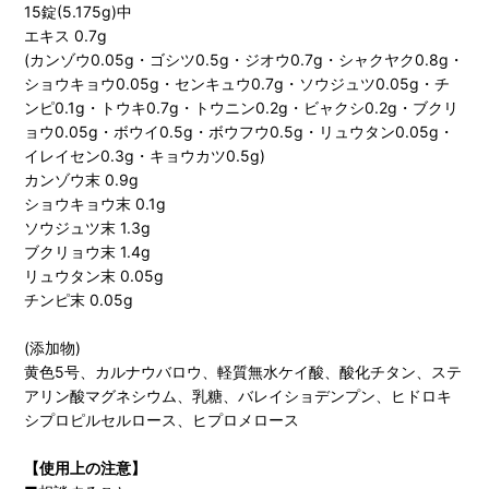
15錠(5.175g)中
エキス 0.7g
(カンゾウ0.05g・ゴシツ0.5g・ジオウ0.7g・シャクヤク0.8g・
ショウキョウ0.05g・センキュウ0.7g・ソウジュツ0.05g・チ
ンピ0.1g・トウキ0.7g・トウニン0.2g・ビャクシ0.2g・ブクリ
ョウ0.05g・ボウイ0.5g・ボウフウ0.5g・リュウタン0.05g・
イレイセン0.3g・キョウカツ0.5g)
カンゾウ末 0.9g
ショウキョウ末 0.1g
ソウジュツ末 1.3g
ブクリョウ末 1.4g
リュウタン末 0.05g
チンピ末 0.05g
(添加物)
黄色5号、カルナウバロウ、軽質無水ケイ酸、酸化チタン、ステ
アリン酸マグネシウム、乳糖、バレイショデンプン、ヒドロキ
シプロピルセルロース、ヒプロメロース
【使用上の注意】