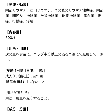
【効能・効果】
関節リウマチ、筋肉リウマチ、その他のリウマチ性疼痛、関節
痛、関節炎、神経痛、坐骨神経痛、脊 部神経痛、筋肉痛、腰
痛、打撲痛、浮腫
【内容量】
500錠
【用法・用量】
次の量を食後に、コップ半分以上のぬるま湯にて服用して下さ
い。
[年齢:1回量:1日服用回数]
成人(15歳以上):5錠:3回
15歳未満:服用しないこと
(用法関連注意)
用法・用量を厳守すること。
【成分・分量】