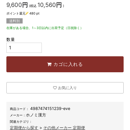
9,600
円
10,560
円
(税込
)
ポイント還元
480
pt
送料別
在庫がある場合、1～3日以内に出荷予定（日祝除く）
数量
カゴに入れる
お気に入り
4987474151239-eve
商品コード：
ホノミ漢方
メーカー：
関連カテゴリ：
定期便から探す
>
その他メーカー 定期便