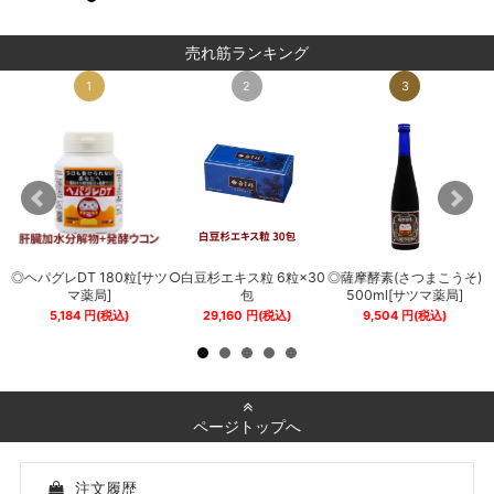
売れ筋ランキング
1
2
3
◎ヘパグレDT 180粒[サツ
○白豆杉エキス粒 6粒×30
◎薩摩酵素(さつまこうそ)
0
マ薬局]
包
500ml[サツマ薬局]
5,184
円
(税込)
29,160
円
(税込)
9,504
円
(税込)
ページトップへ
注文履歴