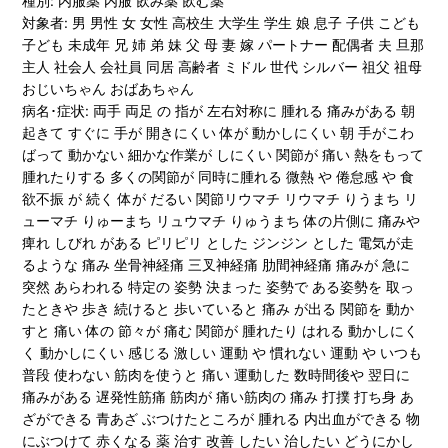
種別: 内服薬 内服 飲み薬 飲む薬
対象者: 男 男性 女 女性 高校生 大学生 学生 娘 息子 子供 こども
子ども 未成年 兄 姉 弟 妹 父 母 妻 嫁 パートナー 配偶者 夫 旦那
主人 社会人 会社員 同居 高齢者 ミドル 世代 シルバー 祖父 祖母
おじいちゃん おばあちゃん
病名･症状: 両手 両足 の 指が 左右対称に 腫れる 痛みがある 朝
起きて すぐに 手が 開きにくい 体が 動かしにくい 朝 手がこわ
ばって 動かない 細かな作業が しにくい 関節が 痛い 熱をもって
腫れたりする 多くの関節が 同時に腫れる 微熱 や 倦怠感 や 食
欲不振 が 続く 体が だるい 関節リウマチ リウマチ りうまち リ
ューマチ りゅーまち リュウマチ りゅうまち 体の片側に 痛みや
痺れ しびれ がある ピリピリ とした ジンジン とした 電気が走
るような 痛み 坐骨神経痛 三叉神経痛 肋間神経痛 痛みが 急に
突然 あらわれる 特定の 姿勢 決まった 姿勢で ある姿勢を 取っ
たときや 歩き 続けると 歩いていると 痛み が出る 関節を 動か
すと 痛い 体の 節々が 痛む 関節が 腫れたり はれる 動かしにく
く 動かしにくい 感じる 激しい 運動 や 慣れない 運動 や いつも
普段 使わない 筋肉を使うと 痛い 運動した 数時間後や 翌日に
痛みがある 遅発性筋痛 筋肉が 痛い筋肉の 痛み 打撲 打ち身 あ
ざができる 青あざ ぶつけたところが 腫れる 内出血ができる 物
にぶつけて 赤くなる 薬 治す 改善 したい 治したい どうにかし