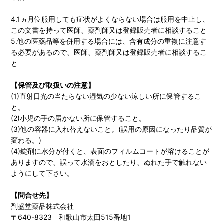
4.1ヵ月位服用しても症状がよくならない場合は服用を中止し、
この文書を持って医師、薬剤師又は登録販売者に相談すること
5.他の医薬品等を併用する場合には、含有成分の重複に注意す
る必要があるので、医師、薬剤師又は登録販売者に相談するこ
と
【保管及び取扱いの注意】
(1)直射日光の当たらない湿気の少ない涼しい所に保管するこ
と。
(2)小児の手の届かない所に保管すること。
(3)他の容器に入れ替えないこと。(誤用の原因になったり品質が
変わる。)
(4)錠剤に水分が付くと、表面のフィルムコートが溶けることが
ありますので、誤って水滴をおとしたり、ぬれた手で触れない
ようにして下さい。
【問合せ先】
剤盛堂薬品株式会社
〒640-8323 和歌山市太田515番地1