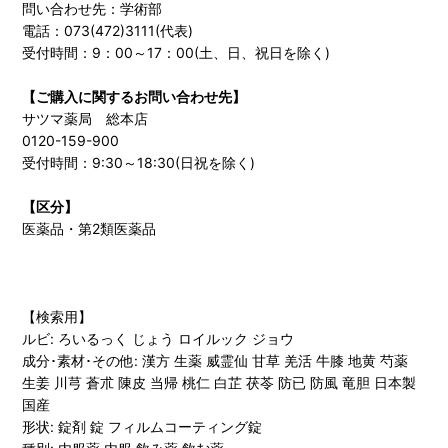
問い合わせ先：学術部
電話：073(472)3111(代表)
受付時間：9：00～17：00(土、日、祝日を除く)
【ご購入に関するお問い合わせ先】
サツマ薬局 総本店
0120-159-900
受付時間：9:30～18:30(日祝を除く)
【区分】
医薬品・第2類医薬品
【検索用】
ルビ: ろいるっく じょう ロイルック ジョウ
成分･素材･その他: 漢方 生薬 威霊仙 甘草 羌活 牛膝 地黄 芍薬
生姜 川芎 蒼朮 陳皮 当帰 桃仁 白芷 茯苓 防已 防風 竜胆 日本製
国産
形状: 錠剤 錠 フィルムコーティング錠