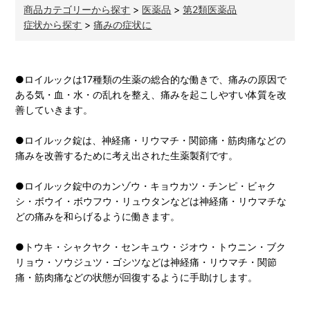
商品カテゴリーから探す
>
医薬品
>
第2類医薬品
症状から探す
>
痛みの症状に
●ロイルックは17種類の生薬の総合的な働きで、痛みの原因で
ある気・血・水・の乱れを整え、痛みを起こしやすい体質を改
善していきます。
●ロイルック錠は、神経痛・リウマチ・関節痛・筋肉痛などの
痛みを改善するために考え出された生薬製剤です。
●ロイルック錠中のカンゾウ・キョウカツ・チンピ・ビャク
シ・ボウイ・ボウフウ・リュウタンなどは神経痛・リウマチな
どの痛みを和らげるように働きます。
●トウキ・シャクヤク・センキュウ・ジオウ・トウニン・ブク
リョウ・ソウジュツ・ゴシツなどは神経痛・リウマチ・関節
痛・筋肉痛などの状態が回復するように手助けします。