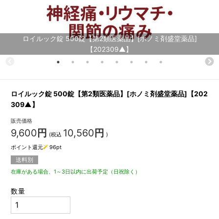
ロイルック錠 500錠【第2類医薬品】[ホノミ剤盛堂薬品]
【202309▲】
ロイルック錠 500錠【第2類医薬品】[ホノミ剤盛堂薬品]【202
309▲】
販売価格
9,600
円
10,560
円
(税込
)
ポイント還元
96
pt
送料別
在庫がある場合、1～3日以内に出荷予定（日祝除く）
数量