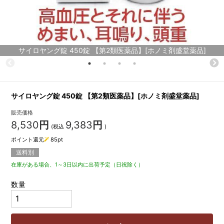
サイロヤング錠 450錠 【第2類医薬品】[ホノミ剤盛堂薬品]
サイロヤング錠 450錠 【第2類医薬品】[ホノミ剤盛堂薬品]
販売価格
8,530
円
9,383
円
(税込
)
ポイント還元
85
pt
送料別
在庫がある場合、1～3日以内に出荷予定（日祝除く）
数量