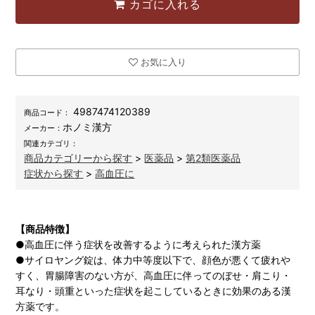
カゴに入れる
お気に入り
4987474120389
商品コード：
ホノミ漢方
メーカー：
関連カテゴリ：
商品カテゴリーから探す
>
医薬品
>
第2類医薬品
症状から探す
>
高血圧に
【商品特徴】
●高血圧に伴う症状を改善するように考えられた漢方薬
●サイロヤング錠は、体力中等度以下で、顔色が悪くて疲れや
すく、胃腸障害のない方が、高血圧に伴ってのぼせ・肩こり・
耳なり・頭重といった症状を起こしているときに効果のある漢
方薬です。