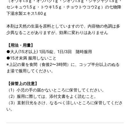
（オウギ1.5ｇ・オウバク1ｇ・ジオウ1.5ｇ・シャクヤク1.5ｇ・
センキュウ1.5ｇ・トウキ1.5ｇ・チョウトウコウ2ｇ）の七物降
下湯水製エキス1.60ｇ
本剤は天然の生薬を原料としていますので、内容物の色調は多
少異なることがありますが、効果に変わりはありません
【用法・用量】
●大人(15才以上) 1回/5錠、1日/3回 随時服用
●15才未満 服用しないこと
※上記の量を食間（食後2〜3時間）に、コップ半分以上のぬる
ま湯で服用してください。
【保管上の注意】
（1）小児の手の届かないところに保管してください。
（2）服用に際しては、添付文書をよく読むこと。
（3）直射日光をさけ、なるべく涼しいところに保管してくださ
い。