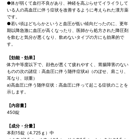
●体が弱くて血行不良があり、神経を高ぶらせてイライラして
いる人の高血圧に伴う症状を改善するように考えられた漢方薬
です。
●若い頃はどちらかというと血圧が低い傾向だったのに、更年
期以降急激に血圧が高くなったり、医師から処方された降圧剤
を飲むと気分が悪くなり、飲めないタイプの方にも効果的で
す。
【効能・効果】
体力中等度以下で、顔色が悪くて疲れやすく、胃腸障害のない
ものの次の諸症：高血圧に伴う随伴症状a)（のぼせ、肩こり、
耳なり、頭重）
a)高血圧に伴う随伴症状：高血圧に伴って起こる症状のことを
示します。
【内容量】
450錠
【成分・分量】
本剤15錠（4.725ｇ）中