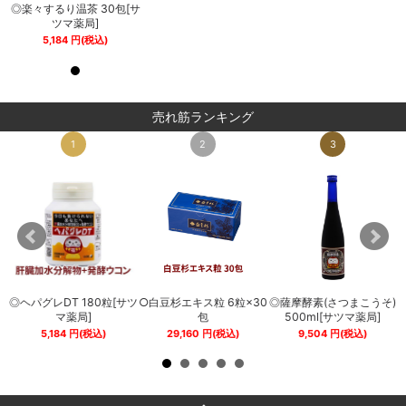
サ
◎楽々するり温茶 30包[サ
◎楽々するり温茶 30包[サ
ツマ薬局]
ツマ薬局]
5,184
円
(税込)
5,184
円
(税込)
売れ筋ランキング
1
2
3
◎ヘパグレDT 180粒[サツ
○白豆杉エキス粒 6粒×30
◎薩摩酵素(さつまこうそ)
0
マ薬局]
包
500ml[サツマ薬局]
5,184
円
(税込)
29,160
円
(税込)
9,504
円
(税込)