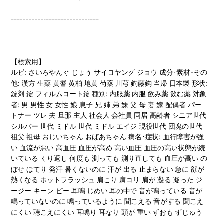
------------------------------
【検索用】
ルビ: さいろやんぐ じょう サイロヤング ジョウ 成分･素材･その
他: 漢方 生薬 黄耆 黄柏 地黄 芍薬 川芎 釣藤鈎 当帰 日本製 形状:
錠剤 錠 フィルムコート錠 種別: 内服薬 内服 飲み薬 飲む薬 対象
者: 男 男性 女 女性 娘 息子 兄 姉 弟 妹 父 母 妻 嫁 配偶者 パー
トナー ツレ 夫 旦那 主人 社会人 会社員 同居 高齢者 シニア世代
シルバー 世代 ミドル 世代 ミドル エイジ 現役世代 団塊の世代
祖父 祖母 おじいちゃん おばあちゃん 病名･症状: 血行障害が強
い 血流が悪い 高血圧 血圧が高め 高い血圧 血圧の高い状態が続
いている くり返し 何度も 測っても 測り直しても 血圧が高い の
ぼせ ほてり 発汗 暑くないのに 汗が 出る 止まらない 急に 顔が
熱くなる ホットフラッシュ 肩こり 肩コリ 肩が 凝る 凝った ジ
ージー キーン ピー 耳鳴 じめい 耳の中で 音が鳴っている 音が
鳴っていないのに 鳴っているように 聞こえる 音がする 聞こえ
にくい 聴こえにくい 耳鳴り 耳なり 頭が 重い ずおも ずじゅう