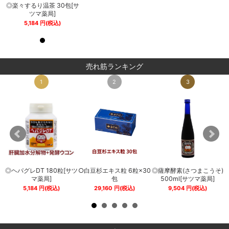
サ
◎楽々するり温茶 30包[サ
◎楽々するり温茶 30包[サ
ツマ薬局]
ツマ薬局]
5,184
円
(税込)
5,184
円
(税込)
売れ筋ランキング
1
2
3
◎ヘパグレDT 180粒[サツ
○白豆杉エキス粒 6粒×30
◎薩摩酵素(さつまこうそ)
0
マ薬局]
包
500ml[サツマ薬局]
5,184
円
(税込)
29,160
円
(税込)
9,504
円
(税込)