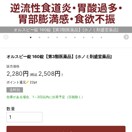
オルスビー錠 160錠【第3類医薬品】[ホノミ剤盛堂薬品]
オルスビー錠 160錠【第3類医薬品】[ホノミ剤盛堂薬品]
販売価格
2,280
円
2,508
円
(税込
)
ポイント還元
22
pt
送料別
在庫がある場合、1～3日以内に出荷予定（日祝除く）
数量