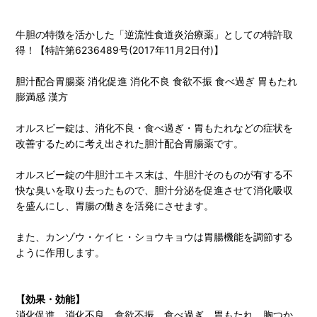
牛胆の特徴を活かした「逆流性食道炎治療薬」としての特許取
得！【特許第6236489号(2017年11月2日付)】
胆汁配合胃腸薬 消化促進 消化不良 食欲不振 食べ過ぎ 胃もたれ
膨満感 漢方
オルスビー錠は、消化不良・食べ過ぎ・胃もたれなどの症状を
改善するために考え出された胆汁配合胃腸薬です。
オルスビー錠の牛胆汁エキス末は、牛胆汁そのものが有する不
快な臭いを取り去ったもので、胆汁分泌を促進させて消化吸収
を盛んにし、胃腸の働きを活発にさせます。
また、カンゾウ・ケイヒ・ショウキョウは胃腸機能を調節する
ように作用します。
【効果・効能】
消化促進、消化不良、食欲不振、食べ過ぎ、胃もたれ、胸つか