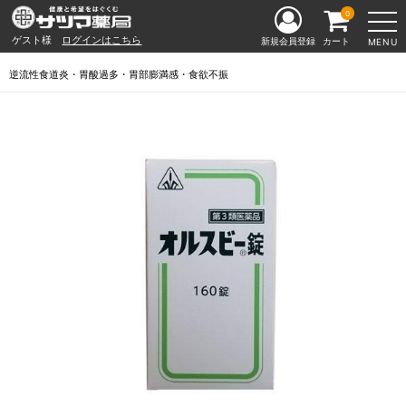
0
ゲスト様
ログインはこちら
新規会員登録
カート
MENU
逆流性食道炎・胃酸過多・胃部膨満感・食欲不振