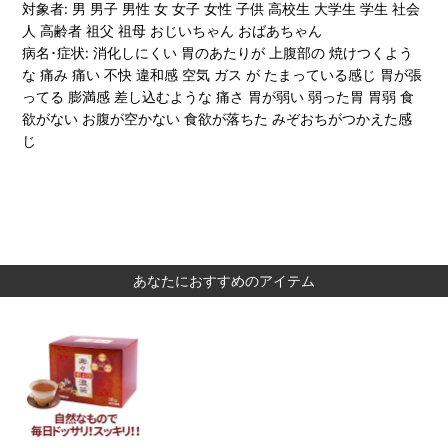
対象者: 男 男子 男性 女 女子 女性 子供 高校生 大学生 学生 社会
人 高齢者 祖父 祖母 おじいちゃん おばあちゃん
病名･症状: 消化しにくい 胃のあたりが 上腹部の 焼けつくよう
な 痛み 痛い 不快 違和感 空気 ガス が たまっている感じ 胃が張
ってる 膨満感 差し込むような 痛さ 胃が弱い 弱った胃 胃弱 食
欲がない お腹が空かない 食欲が落ちた みぞおちがつかえた感
じ
あなたにおすすめのアイテム