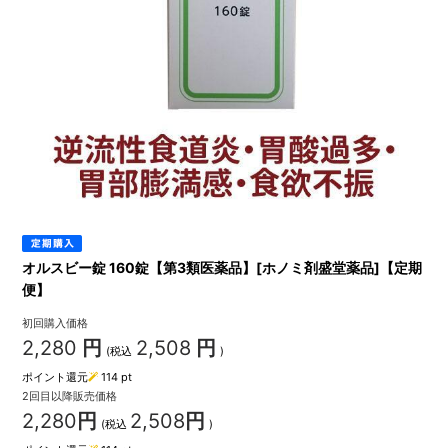
オルスビー錠 160錠【第3類医薬品】[ホノミ剤盛堂薬品]【定期
便】
初回購入価格
2,280
円
2,508
円
(税込
)
ポイント還元
114
pt
2回目以降販売価格
2,280
円
2,508
円
(税込
)