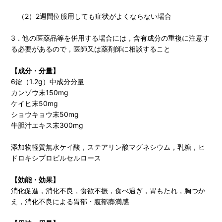
（2）2週間位服用しても症状がよくならない場合
3．他の医薬品等を併用する場合には，含有成分の重複に注意す
る必要があるので，医師又は薬剤師に相談すること
【成分・分量】
6錠（1.2g）中成分分量
カンゾウ末150mg
ケイヒ末50mg
ショウキョウ末50mg
牛胆汁エキス末300mg
添加物軽質無水ケイ酸，ステアリン酸マグネシウム，乳糖，ヒ
ドロキシプロピルセルロース
【効能・効果】
消化促進，消化不良，食欲不振，食べ過ぎ，胃もたれ，胸つか
え，消化不良による胃部・腹部膨満感