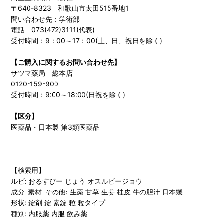
〒640-8323 和歌山市太田515番地1
問い合わせ先：学術部
電話：073(472)3111(代表)
受付時間：9：00～17：00(土、日、祝日を除く)
【ご購入に関するお問い合わせ先】
サツマ薬局 総本店
0120-159-900
受付時間：9:00～18:00(日祝を除く)
【区分】
医薬品・日本製 第3類医薬品
【検索用】
ルビ: おるすびー じょう オスルビージョウ
成分･素材･その他: 生薬 甘草 生姜 桂皮 牛の胆汁 日本製
形状: 錠剤 錠 素錠 粒 粒タイプ
種別: 内服薬 内服 飲み薬