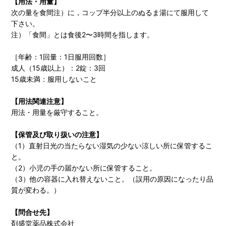
【用法・用量】
次の量を食間注）に，コップ半分以上のぬるま湯にて服用して
下さい。
注）「食間」とは食後2〜3時間を指します。
［年齢：1回量：1日服用回数］
成人（15歳以上）：2錠：3回
15歳未満：服用しないこと
【用法関連注意】
用法・用量を厳守すること。
【保管及び取り扱いの注意】
（1）直射日光の当たらない湿気の少ない涼しい所に保管するこ
と。
（2）小児の手の届かない所に保管すること。
（3）他の容器に入れ替えないこと。（誤用の原因になったり品
質が変わる。）
【問合せ先】
剤盛堂薬品株式会社