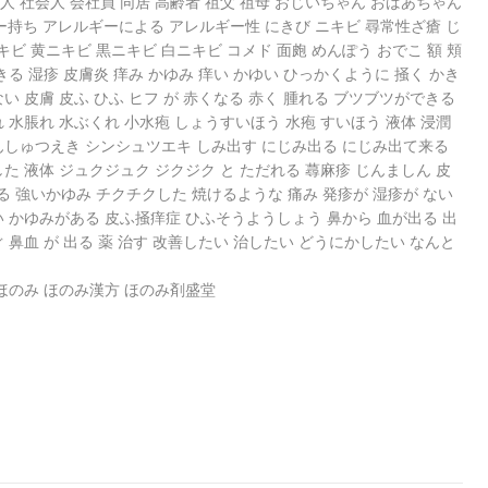
那 主人 社会人 会社員 同居 高齢者 祖父 祖母 おじいちゃん おばあちゃん
ー持ち アレルギーによる アレルギー性 にきび ニキビ 尋常性ざ瘡 じ
ビ 黄ニキビ 黒ニキビ 白ニキビ コメド 面皰 めんぽう おでこ 額 頬
きる 湿疹 皮膚炎 痒み かゆみ 痒い かゆい ひっかくように 掻く かき
い 皮膚 皮ふ ひふ ヒフ が 赤くなる 赤く 腫れる ブツブツができる
れ 水脹れ 水ぶくれ 小水疱 しょうすいほう 水疱 すいほう 液体 浸潤
しんしゅつえき シンシュツエキ しみ出す にじみ出る にじみ出て来る
した 液体 ジュクジュク ジクジク と ただれる 蕁麻疹 じんましん 皮
 強いかゆみ チクチクした 焼けるような 痛み 発疹が 湿疹が ない
い かゆみがある 皮ふ掻痒症 ひふそうようしょう 鼻から 血が出る 出
 鼻血 が 出る 薬 治す 改善したい 治したい どうにかしたい なんと
 ほのみ ほのみ漢方 ほのみ剤盛堂