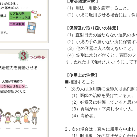
【用法関連注意 】
（1）用法・用量を厳守すること。
（2）小児に服用させる場合には，保
【保管及び取り扱いの注意】
（1）直射日光の当たらない湿気の少
（2）小児の手の届かない所に保管す
（3）他の容器に入れ替えないこと。
（4）錠剤に水分が付くと，表面の
り，ぬれた手で触れないようにして
【使用上の注意】
■相談すること
1．次の人は服用前に医師又は薬剤師
（1）医師の治療を受けている人。
（2）妊婦又は妊娠していると思わ
（3）胃腸が弱く下痢しやすい人。
（4）高齢者。
2．次の場合は，直ちに服用を中止し
（1）服用後，次の症状があらわれ