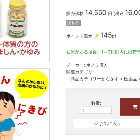
14,550
16,0
販売価格
円 (税込
送料別
145
ポイント還元
pt
在庫がある場合、1～3日以内に出荷
メーカー:
ホノミ漢方
関連カテゴリ:
商品カテゴリーから探す
>
医薬品
数量:
お気に入り