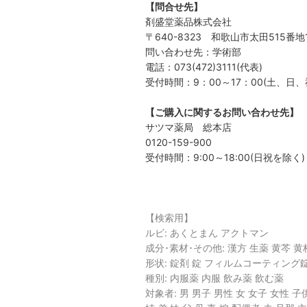
【問合せ先】
剤盛堂薬品株式会社
〒640-8323 和歌山市太田515番地
問い合わせ先：学術部
電話：073(472)3111(代表)
受付時間：9：00～17：00(土、日
【ご購入に関するお問い合わせ先】
サツマ薬局 総本店
0120-159-900
受付時間：9:00～18:00(日祝を除く)
【検索用】
ルビ: あくとまん アクトマン
成分･素材･その他: 漢方 生薬 黄芩 黄
形状: 錠剤 錠 フィルムコーティング錠
種別: 内服薬 内服 飲み薬 飲む薬
対象者: 男 男子 男性 女 女子 女性 