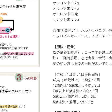
オウゴン末 0.7g
オウバク末 0.7g
オウレン末 0.1g
サンシシ末 0.5g
添加物 黄色5号，カルナウバロウ，
シプロピルセルロース，ヒプロメロー
【用法・用量】
次の量を随時注），コップ半分以上
注）「随時服用」とは食前・食間（食
腸の弱い方は食後の服用がよいでし
［年齢：1回量：1日服用回数］
成人（15歳以上）：5錠：3回
12歳以上15歳未満：4錠：3回
7歳以上12歳未満：3錠：3回
5歳以上7歳未満：2錠：3回
5歳未満：服用しないこと