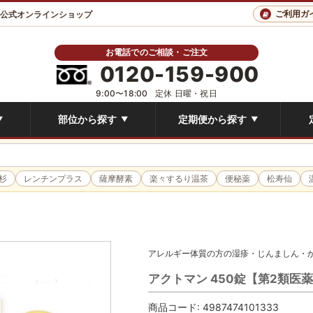
ご利用ガ
 公式オンラインショップ
お電話でのご相談・ご注文
0120-159-900
9:00〜18:00
定休 日曜・祝日
部位から探す
定期便から探す
▼
▼
▼
杉
レンチンプラス
薩摩酵素
楽々するり温茶
便秘薬
松寿仙
アレルギー体質の方の湿疹・じんましん・
アクトマン 450錠【第2類医
商品コード:
4987474101333