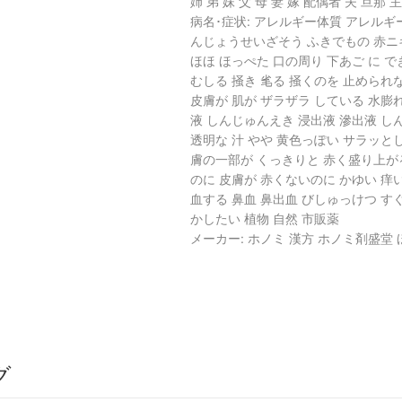
姉 弟 妹 父 母 妻 嫁 配偶者 夫 旦
病名･症状: アレルギー体質 アレルギ
んじょうせいざそう ふきでもの 赤ニキ
ほほ ほっぺた 口の周り 下あご に で
むしる 掻き 毟る 掻くのを 止められな
皮膚が 肌が ザラザラ している 水膨
液 しんじゅんえき 浸出液 滲出液 
透明な 汁 やや 黄色っぽい サラッと
膚の一部が くっきりと 赤く盛り上がる
のに 皮膚が 赤くないのに かゆい 痒
血する 鼻血 鼻出血 びしゅっけつ すぐ
かしたい 植物 自然 市販薬
メーカー: ホノミ 漢方 ホノミ剤盛堂
グ