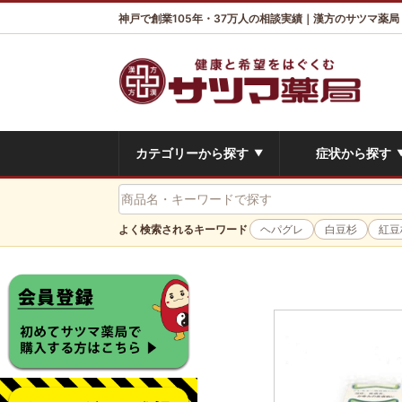
神戸で創業105年・37万人の相談実績｜漢方のサツマ薬局
カテゴリーから探す
症状から探す
▼
よく検索されるキーワード
ヘパグレ
白豆杉
紅豆