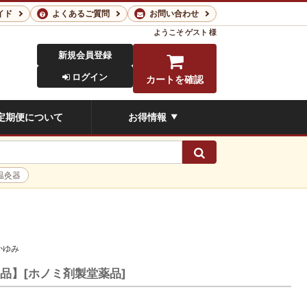
イド
よくあるご質問
お問い合わせ
ようこそ
ゲスト 様
新規会員登録
ログイン
カートを確認
定期便について
お得情報
▼
検索
温灸器
かゆみ
薬品】[ホノミ剤製堂薬品]