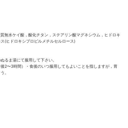
軽質無水ケイ酸，酸化チタン，ステアリン酸マグネシウム，ヒドロキ
ス(ヒドロキシプロピルメチルセルロース)
のぬるま湯にて服用して下さい。
後2〜3時間）・食後のいつ服用してもよいことを指しますが，胃
ょう。