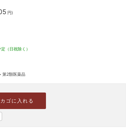
05
円)
予定（日祝除く）
>
第2類医薬品
カゴに入れる