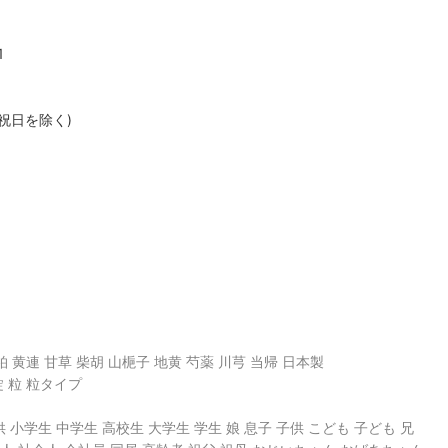
1
、祝日を除く)
柏 黄連 甘草 柴胡 山梔子 地黄 芍薬 川芎 当帰 日本製
 粒 粒タイプ
子供 小学生 中学生 高校生 大学生 学生 娘 息子 子供 こども 子ども 兄