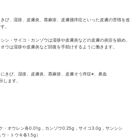
にきび、湿疹、皮膚炎、蕁麻疹、皮膚掻痒症といった皮膚の苦情を改
です。
ンシシ・サイコ・カンゾウは湿疹や皮膚炎などの皮膚の炎症を鎮め、
ジオウは湿疹や皮膚炎など回復を手助けするように働きます。
にきび、湿疹、皮膚炎、蕁麻疹、皮膚そう痒症※、鼻血
示します。
バク・オウレン各0.01g，カンゾウ0.25g，サイコ3.0g，サンシシ
ウ・トウキ各1.5g）