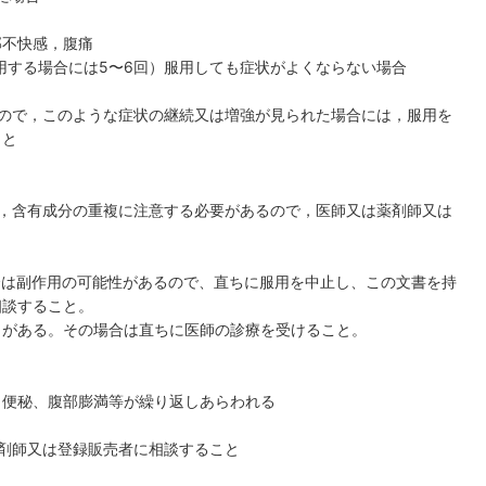
部不快感，腹痛
用する場合には5〜6回）服用しても症状がよくならない場合
るので，このような症状の継続又は増強が見られた場合には，服用を
こと
は，含有成分の重複に注意する必要があるので，医師又は薬剤師又は
合は副作用の可能性があるので、直ちに服用を中止し、この文書を持
相談すること。
とがある。その場合は直ちに医師の診療を受けること。
、便秘、腹部膨満等が繰り返しあらわれる
剤師又は登録販売者に相談すること