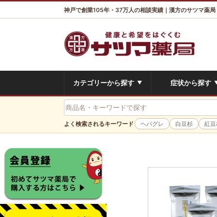
神戸で創業105年・37万人の相談実績｜漢方のサツマ薬局
カテゴリーから探す
症状から探す
▼
よく検索されるキーワード
ヘパグレ
白豆杉
紅豆