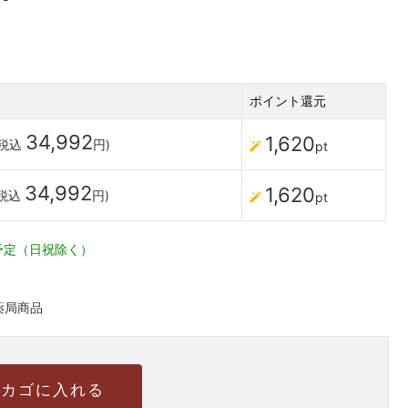
ポイント還元
34,992
1,620
(税込
円)
pt
34,992
1,620
(税込
円)
pt
予定（日祝除く）
薬局商品
カゴに入れる