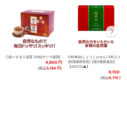
◎楽々するり温茶 30包[サツマ薬局]
○松寿仙(しょうじゅせん) 3本入り
[和漢薬研究所]【第3類医薬品】
4,800
円
【202312▲】
(税込
5,184
円
)
6,100
円
(税込
6,710
円
)