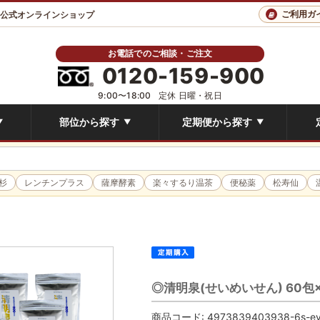
ご利用ガ
 公式オンラインショップ
お電話でのご相談・ご注文
0120-159-900
9:00〜18:00
定休 日曜・祝日
部位から探す
定期便から探す
▼
▼
▼
杉
レンチンプラス
薩摩酵素
楽々するり温茶
便秘薬
松寿仙
◎清明泉(せいめいせん) 60
商品コード:
4973839403938-6s-e