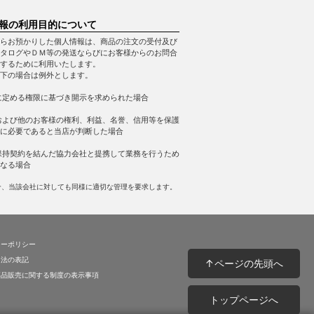
報の利用目的について
らお預かりした個人情報は、商品の注文の受付及び
タログやＤＭ等の発送ならびにお客様からのお問合
するために利用いたします。
下の場合は例外とします。
に定める権限に基づき開示を求められた場合
および他のお客様の権利、利益、名誉、信用等を保護
に必要であると当店が判断した場合
保持契約を結んだ協力会社と提携して業務を行うため
なる場合
合、当該会社に対しても同様に適切な管理を要求します。
シーポリシー
引法の表記
↑ページの先頭へ
薬品販売に関する制度の表示事項
トップページへ