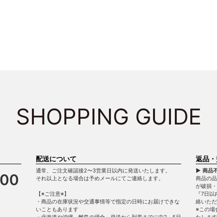
SHOPPING GUIDE
配送について
返品・
通常、ご注文確認後2〜3営業日以内に発送いたします。
▶ 商品
900
それ以上となる場合は予めメールにてご連絡します。
商品の品
が破損
【※ご注意※】
『7日以
・商品の在庫状況や交通事情等で指定の日時にお届けできな
絡いただ
いこともあります
※この場
・北海道や沖縄、離島の場合、発送から到着までに中2～5日
たします