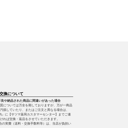
交換について
不良や納品された商品に間違いがあった場合
質については万全を期しておりますが、万が一商品
・汚損していたり、またはご注文と異なる場合は、
内』に【サツマ薬局カスタマーセンター】までご連
ければ交換・返品をさせていただきます。
合の実費（送料・交換手数料等）は、当店が負担い