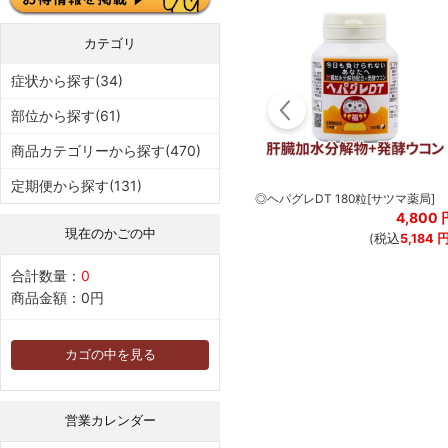
カテゴリ
症状から探す(34)
部位から探す(61)
商品カテゴリーから探す(470)
定期便から探す(131)
◎ヘパグレDT 180粒[サツマ薬局]
マ
◎サツマプラセンタEX 90カプセル
4,800
[サツマ薬局]
現在のかごの中
円
10,000
円
(税込
5,184
円
)
(税込
10,800
円
)
合計数量：
0
商品金額：
0円
カゴの中を見る
営業カレンダー