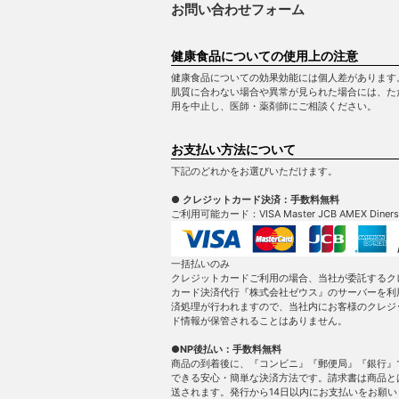
お問い合わせフォーム
健康食品についての使用上の注意
健康食品についての効果効能には個人差があります
肌質に合わない場合や異常が見られた場合には、た
用を中止し、医師・薬剤師にご相談ください。
お支払い方法について
下記のどれかをお選びいただけます。
● クレジットカード決済：手数料無料
ご利用可能カード：VISA Master JCB AMEX Diners
一括払いのみ
クレジットカードご利用の場合、当社が委託するク
カード決済代行『株式会社ゼウス』のサーバーを利
済処理が行われますので、当社内にお客様のクレジ
ド情報が保管されることはありません。
●NP後払い：手数料無料
商品の到着後に、『コンビニ』『郵便局』『銀行』
できる安心・簡単な決済方法です。請求書は商品と
送されます。発行から14日以内にお支払いをお願い