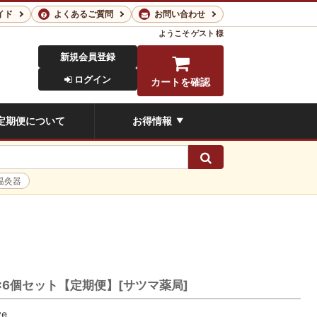
イド
よくあるご質問
お問い合わせ
ようこそ
ゲスト 様
新規会員登録
ログイン
カートを確認
定期便について
お得情報
▼
検索
温灸器
包×6個セット【定期便】[サツマ薬局]
ve