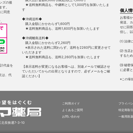
ンズの後
★送料無料商品も、中継料として1,000円を加算いたしま
ます。
す
個人情
ー
に同意
お客様か
◆沖縄送料◆
す。
発送、カ
購入金額にかかわらず1,600円
せに回答
★送料無料商品も、送料1,600円を加算いたします
但し、以
◆沖縄離島送料◆
⑴ 法律
購入金額にかかわらず2,260円
※表示された送料に関わらず、送料を2260円に変更させて
⑵ 当店
いただきます
するため
★送料無料商品も、送料2,260円を加算いたします
⑶ 秘密
計代金を
【表示送料が変更になるお客様へは、別途メールで確認させ
に必要と
ていただいてからの出荷となりますので、必ずメールをご確
文は、代
認ください】
※この場
ご利用ガイド
プライバ
よくあるご質問
特定商取
お問い合わせ
一般用医
北長狭通7-3-10