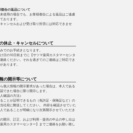
様都合の返品について
未使用の場合でも、お客様都合による返品はご遠慮
ております。
キャンセルおよび受け取り拒否には対応できませ
の休止・キャンセルについて
みでのお手続きとなります。
け日の10日前までに【サツマ薬局カスタマーセンタ
連絡ください。それを過ぎてのご連絡はご対応でき
があります。
報の開示等について
ら個人情報の開示要求があった場合は、本人である
認できた場合に限り開示します。
人確認の方法）
ることが証明できるもの（免許証・保険証など）の
当社宛に郵送してください。 内容を確認させていた
人であることが明確になり次第開示させていただき
の開示、訂正、および利用・提供の中止の申し出は
薬局カスタマーセンター】までご連絡をお願い致し