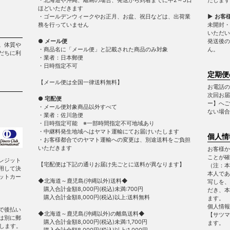
ほどいただきます
・ゴールデンウィークやお正月、お盆、祝日などは、出荷業
▶ お客
務を行っていません
未開封・
いただい
● メール便
発送後の
。体質や
・商品名に「メール便」と記載された商品のみ対象
ん。
だちに利
・業者：日本郵便
・日時指定不可
定期便
【メール便は全国一律送料無料】
お電話の
次回お届
● 宅配便
ー】へご
・メール便対象商品以外すべて
ない場合
・業者：佐川急便
・日時指定可能 ※一部時間指定不可地域あり
・中継料発生地域へはヤマト運輸にてお届けいたします
個人情
・お客様都合でのヤマト運輸への変更は、別途送料をご負担
いただきます
お客様か
ことが確
レジット
【宅配便は下記の通りお届け先ごとに送料が異なります】
（注：本
用して決
本人であ
ットカー
◆北海道～鹿児島(沖縄以外)送料◆
写しを、
購入合計金額8,000円(税込)未満:700円
だき、本
購入合計金額8,000円(税込)以上:送料無料
ます。
個人情報
で後払い
◆北海道～鹿児島(沖縄以外)の離島送料◆
【サツマ
は別に郵
購入合計金額8,000円(税込)未満:1,700円
ます。
します。
購入合計金額8,000円(税込)以上:1,000円