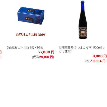
○白豆杉エキス粒 6粒×30包
◎薩摩酵素(さつまこうそ) 500ml[サ
ツマ薬局]
円
27,000
円
8,800
円
円
)
(税込
29,160
円
)
(税込
9,504
円
)