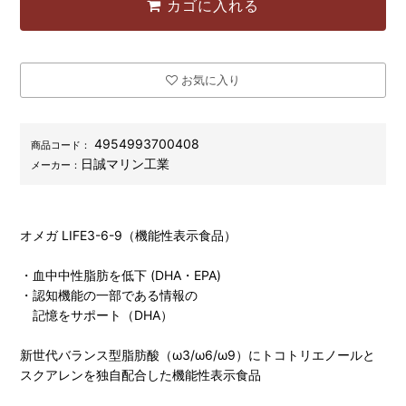
カゴに入れる
お気に入り
4954993700408
商品コード：
日誠マリン工業
メーカー：
オメガ LIFE3-6-9（機能性表示食品）
・血中中性脂肪を低下 (DHA・EPA)
・認知機能の一部である情報の
記憶をサポート（DHA）
新世代バランス型脂肪酸（ω3/ω6/ω9）にトコトリエノールと
スクアレンを独自配合した機能性表示食品