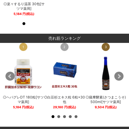
サ
◎楽々するり温茶 30包[サ
◎楽々するり温茶 30包[サ
ツマ薬局]
ツマ薬局]
5,184
円
(税込)
5,184
円
(税込)
売れ筋ランキング
1
2
3
◎ヘパグレDT 180粒[サツ
○白豆杉エキス粒 6粒×30
◎薩摩酵素(さつまこうそ)
0
マ薬局]
包
500ml[サツマ薬局]
5,184
円
(税込)
29,160
円
(税込)
9,504
円
(税込)