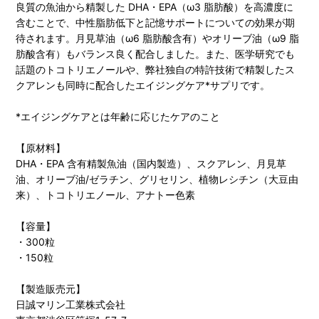
良質の魚油から精製した DHA・EPA（ω3 脂肪酸）を高濃度に
含むことで、中性脂肪低下と記憶サポートについての効果が期
待されます。月見草油（ω6 脂肪酸含有）やオリーブ油（ω9 脂
肪酸含有）もバランス良く配合しました。また、医学研究でも
話題のトコトリエノールや、弊社独自の特許技術で精製したス
クアレンも同時に配合したエイジングケア*サプリです。
*エイジングケアとは年齢に応じたケアのこと
【原材料】
DHA・EPA 含有精製魚油（国内製造）、スクアレン、月見草
油、オリーブ油/ゼラチン、グリセリン、植物レシチン（大豆由
来）、トコトリエノール、アナトー色素
【容量】
・300粒
・150粒
【製造販売元】
日誠マリン工業株式会社