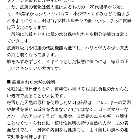
また、皮膚の老化は個人差はあるものの、20代後半から始ま
り、35歳頃からシミ・ソバカス・小ジワ・くすみなどに悩まさ
れるようになり、4代には女性ホルモンの低下から、さらに皮膚
は不安定になります。
一般的に加齢とともに肌の水分保持能力と皮脂分泌能力は衰え
ていきます。
皮膚呼吸力や細胞の代謝機能も低下し、ハリと弾力を保つ真皮
の力も弱くなってきます。
肌をみずみずしく、イキイキとした状態に保つには、毎日の正
しいスキンケアが大切です。
■ 厳選された天然の原料
化粧品は毎日使うもの、何年使い続けても肌に負担のかからな
い処方であることが大切です。
厳選した天然の原料を使用したMD化粧品は、アレルギーの要因
や刺激を感じる成分を含まないだけではなく、ローズマリーな
どハーブのアロマテラピー効果や、自然界のエネルギーを壊す
ことなくつくられた動・植物性原料の持つ自然の力が、肌の表
面だけでなく、身体の内側をも健康にし、より美しい肌への相
乗効果を発揮します。