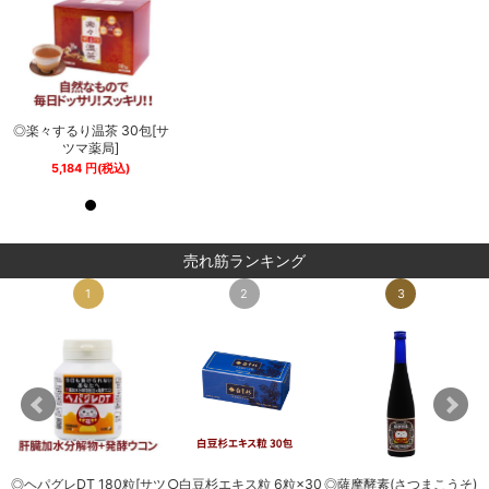
サ
◎楽々するり温茶 30包[サ
◎楽々するり温茶 30包[サ
ツマ薬局]
ツマ薬局]
5,184
円
(税込)
5,184
円
(税込)
売れ筋ランキング
1
2
3
◎ヘパグレDT 180粒[サツ
○白豆杉エキス粒 6粒×30
◎薩摩酵素(さつまこうそ)
0