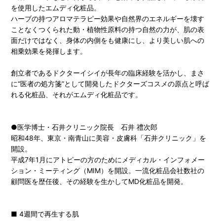
を使用したエムディ化粧品。
ハーブの持つアロマテラピー効果や自然界のエネルギーを壊す
ことなくつくられた動・植物性原料の持つ自然の力が、肌の表
面だけではなく、身体の内側をも健康にし、より美しい肌への
相乗効果を発揮します。
創立者であるドクターイシイが長年の臨床経験を活かし、まさ
に“医者の処方箋”として開発したドクターズコスメの原点と呼ば
れる化粧品、それがエムディ化粧品です。
●医学博士・石井クリニック院長 石井 禮次郎
昭和48年、東京・南青山に美容・皮膚科「石井クリニック」を
開設。
平成7年1月にアトピーの方のためにメディカル・インフォメー
ション・ミーティング（MIM）を開設。一流化粧品会社数社の
顧問医を歴任後、その経験を生かしてMD化粧品を開発。
■ 4週間で再生する肌