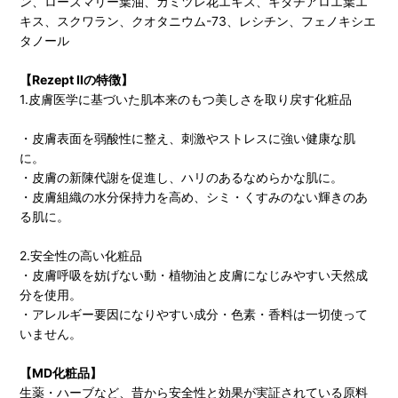
ン、ローズマリー葉油、カミツレ花エキス、キダチアロエ葉エ
キス、スクワラン、クオタニウム-73、レシチン、フェノキシエ
タノール
【Rezept IIの特徴】
1.皮膚医学に基づいた肌本来のもつ美しさを取り戻す化粧品
・皮膚表面を弱酸性に整え、刺激やストレスに強い健康な肌
に。
・皮膚の新陳代謝を促進し、ハリのあるなめらかな肌に。
・皮膚組織の水分保持力を高め、シミ・くすみのない輝きのあ
る肌に。
2.安全性の高い化粧品
・皮膚呼吸を妨げない動・植物油と皮膚になじみやすい天然成
分を使用。
・アレルギー要因になりやすい成分・色素・香料は一切使って
いません。
【MD化粧品】
生薬・ハーブなど、昔から安全性と効果が実証されている原料