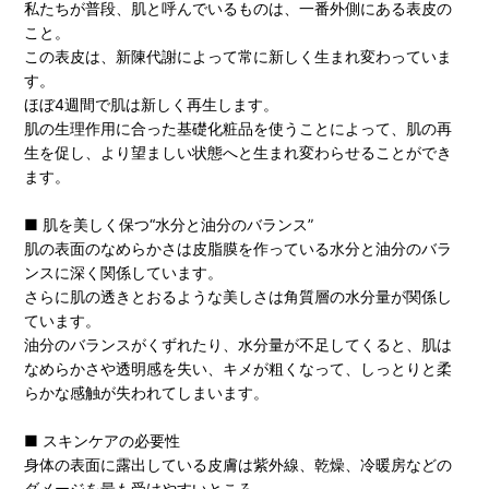
私たちが普段、肌と呼んでいるものは、一番外側にある表皮の
こと。
この表皮は、新陳代謝によって常に新しく生まれ変わっていま
す。
ほぼ4週間で肌は新しく再生します。
肌の生理作用に合った基礎化粧品を使うことによって、肌の再
生を促し、より望ましい状態へと生まれ変わらせることができ
ます。
■ 肌を美しく保つ“水分と油分のバランス”
肌の表面のなめらかさは皮脂膜を作っている水分と油分のバラ
ンスに深く関係しています。
さらに肌の透きとおるような美しさは角質層の水分量が関係し
ています。
油分のバランスがくずれたり、水分量が不足してくると、肌は
なめらかさや透明感を失い、キメが粗くなって、しっとりと柔
らかな感触が失われてしまいます。
■ スキンケアの必要性
身体の表面に露出している皮膚は紫外線、乾燥、冷暖房などの
ダメージを最も受けやすいところ。