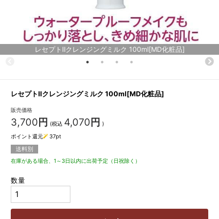
レセプトⅡクレンジングミルク 100ml[MD化粧品]
レセプトⅡクレンジングミルク 100ml[MD化粧品]
販売価格
3,700
円
4,070
円
(税込
)
ポイント還元
37
pt
送料別
在庫がある場合、1～3日以内に出荷予定（日祝除く）
数量