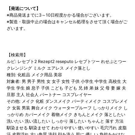
【発送について】
※商品発送までに3～10日程度かかる場合がございます。
※製造・取扱中止の場合はキャンセル処理をさせて頂く場合がご
ざいます。
【検索用】
ルビ: レセプト2 Rezept2 reseputo レセプトツー れせぷとつー
クレンジング ミルク エアレス メイク落とし
種別: 化粧品 メイク用品 美容
対象者: 男 男子 男性 女 女子 女性 子供 小学生 中学生 高校生 大
学生 学生 娘 息子 子供 こども 子ども 兄 姉 弟 妹 父 母 妻 嫁 夫
旦那 主人 社会人 パートナー コスプレイヤー
その他: メイク 化粧 ダンスメイク パーティメイク コスプレメイ
ク 女装 男装 舞台メイク ウォータープルーフ しっかりメイク し
っかりめ カバーメイク 着物メイク きちんとメイク 落としたい
洗いたい 洗い流したい しっかり 落したい ちゃんと 落す 方法
馴染ませる 馴染ませて わかりやすい 使いやすい 毛穴汚れ 皮脂
汗 皮脂汚れ 古い角質 洗顔 顔を洗う 肌に 優しい 負担をかけな