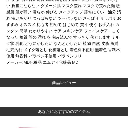
い 負担にならない ダメージ肌 マスク荒れ マスクで荒れた顔 敏
感肌 肌が弱い 滑らか 伸びる メイクアップ 落ちにくい 油分 汚
れ 洗いあがり つっぱらない ツッパラない さっぱり サッパリ お
すすめ オススメ 初心者 初めて はじめて 買う 使う お手入れ カ
ンタン 簡単 わかりやすい ケア スキンケア フェイスケア 古く
なった 角質 等の 汚れ を 包み込んで すっきり 落とします ミル
ク状 乳化 どうにかしたい なんとかしたい 植物 自然 皮脂 角質
毛穴汚れ メイク落とし 化粧落とし 着色料不使用 無着色 香料不
使用 無香料 パラベン不使用 パラベンフリー
メーカー:MD化粧品 エムディ化粧品 MD
商品レビュー
あなたにおすすめのアイテム