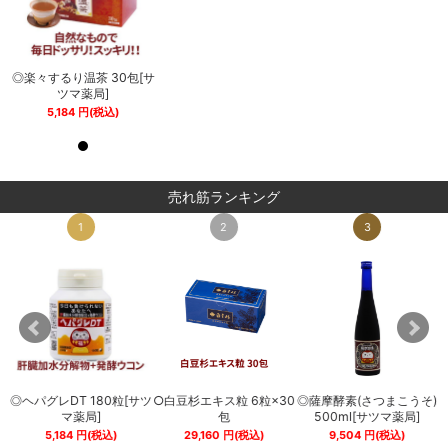
サ
◎楽々するり温茶 30包[サ
◎楽々するり温茶 30包[サ
ツマ薬局]
ツマ薬局]
5,184
円
(税込)
5,184
円
(税込)
売れ筋ランキング
1
2
3
◎ヘパグレDT 180粒[サツ
○白豆杉エキス粒 6粒×30
◎薩摩酵素(さつまこうそ)
0
マ薬局]
包
500ml[サツマ薬局]
5,184
円
(税込)
29,160
円
(税込)
9,504
円
(税込)