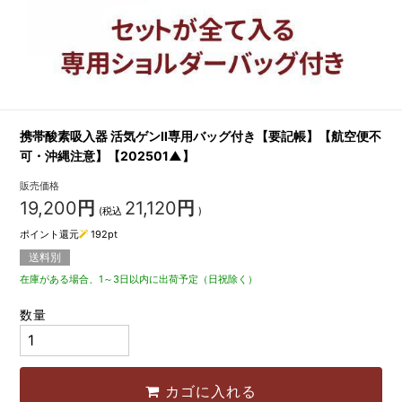
携帯酸素吸入器 活気ゲンⅡ専用バッグ付き【要記帳】【航空便不
可・沖縄注意】【202501▲】
販売価格
19,200
円
21,120
円
(税込
)
ポイント還元
192
pt
送料別
在庫がある場合、1～3日以内に出荷予定（日祝除く）
数量
カゴに入れる