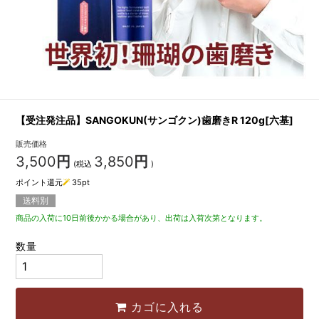
【受注発注品】SANGOKUN(サンゴクン)歯磨きR 120g[六基]
販売価格
3,500
円
3,850
円
(税込
)
ポイント還元
35
pt
送料別
商品の入荷に10日前後かかる場合があり、出荷は入荷次第となります。
数量
カゴに入れる