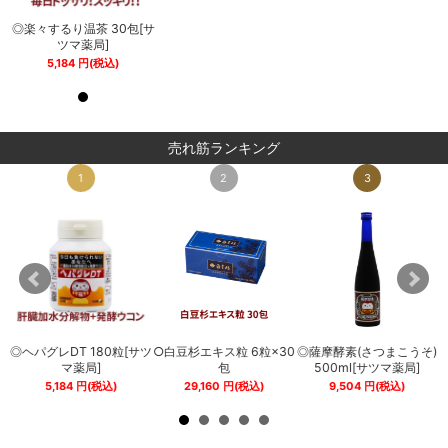
サ
◎楽々するり温茶 30包[サ
◎楽々するり温茶 30包[サ
ツマ薬局]
ツマ薬局]
5,184
円
(税込)
5,184
円
(税込)
売れ筋ランキング
1
2
3
◎ヘパグレDT 180粒[サツ
○白豆杉エキス粒 6粒×30
◎薩摩酵素(さつまこうそ)
0
マ薬局]
包
500ml[サツマ薬局]
5,184
円
(税込)
29,160
円
(税込)
9,504
円
(税込)