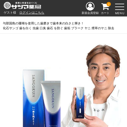
0
ゲスト様
ログインはこちら
新規会員登録
カート
MENU
与那国島の珊瑚を使用した歯磨きで歯本来の白さと輝き！
化石サンゴ 歯を白く 虫歯 口臭 歯石 を防ぐ 歯垢 プラーク ヤニ 煙草のヤニ 除去