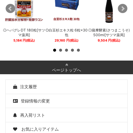
◎ヘパグレDT 180粒[サツ
○白豆杉エキス粒 6粒×30
◎薩摩酵素(さつまこうそ)
0
マ薬局]
包
500ml[サツマ薬局]
5,184
円
(税込)
29,160
円
(税込)
9,504
円
(税込)
ページトップへ
注文履歴
登録情報の変更
再入荷リスト
お気に入りアイテム