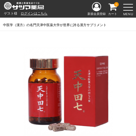
0
ゲスト様
ログインはこちら
新規会員登録
カート
MENU
中医学（漢方）の名門天津中医薬大学が世界に誇る漢方サプリメント