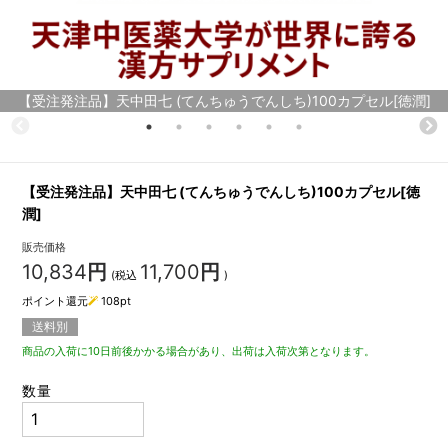
【受注発注品】天中田七 (てんちゅうでんしち)100カプセル[徳潤]
【受注発注品】天中田七 (てんちゅうでんしち)100カプセル[徳
潤]
販売価格
10,834
円
11,700
円
(税込
)
ポイント還元
108
pt
送料別
商品の入荷に10日前後かかる場合があり、出荷は入荷次第となります。
数量