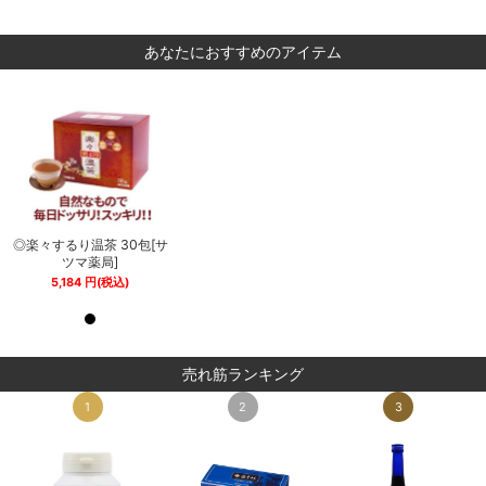
あなたにおすすめのアイテム
サ
◎楽々するり温茶 30包[サ
◎楽々するり温茶 30包[サ
ツマ薬局]
ツマ薬局]
5,184
円
(税込)
5,184
円
(税込)
売れ筋ランキング
1
2
3