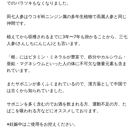
でのバラツキもなくなりました。
田七人参はウコギ科ニンジン属の多年生植物で高麗人参と同じ
仲間です。
植えてから収穫されるまでに3年〜7年も掛かることから、三七
人参(さんしちにんじん)とも言います。
「根」にはビタミン・ミネラルが豊富で、鉄分やカルシウム・
亜鉛・マグネシウムといった人の体に不可欠な微量元素も含ま
れています。
またサポニンが多くふくまれているので、漢方薬として中国で
は古くから知られていました。
サポニンを多く含むのでお酒を飲まれる方、運動不足の方、た
ばこを吸われる方などにオススメしております。
※妊娠中はご使用をお控えください。