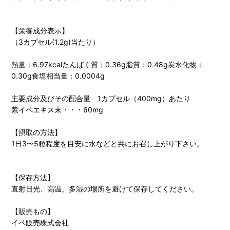
【栄養成分表示】
（3カプセル(1.2g)当たり）
熱量：6.97kcalたんぱく質：0.36g脂質：0.48g炭水化物：
0.30g食塩相当量：0.0004g
主要成分及びその配合量 1カプセル（400mg）あたり
紫イペエキス末・・・60mg
【摂取の方法】
1日3〜5粒程度を目安に水などと共にお召し上がり下さい。
【保存方法】
直射日光、高温、多湿の場所を避けて保存してください。
【販売もの】
イペ販売株式会社