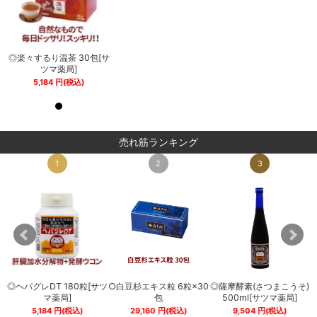
サ
◎楽々するり温茶 30包[サ
◎楽々するり温茶 30包[サ
ツマ薬局]
ツマ薬局]
5,184
円
(税込)
5,184
円
(税込)
売れ筋ランキング
1
2
3
◎ヘパグレDT 180粒[サツ
○白豆杉エキス粒 6粒×30
◎薩摩酵素(さつまこうそ)
0
マ薬局]
包
500ml[サツマ薬局]
5,184
円
(税込)
29,160
円
(税込)
9,504
円
(税込)