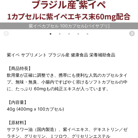
紫イペカプセル 100カプセル[バイサプリ]
紫イペ サプリメント ブラジル産 健康食品 栄養補助食品
【商品特長】
飲用量が正確に調整でき、携帯にも便利な人気のカプセルタイ
プ。無味・無臭、小腸内ですばやく溶けるソフトカプセルの中
に、たっぷり 60mgもの純正エキスが入っています。
【内容量】
40g (400mg x 100カプセル)
【原材料】
サフラワー油（国内製造）、紫イペエキス、デキストリン／ゼ
ラチン、グリセリン、ミツロウ、グリセリンエステル