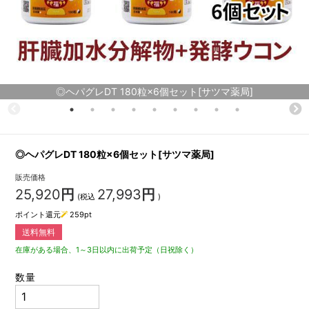
◎ヘパグレDT 180粒×6個セット[サツマ薬局]
◎ヘパグレDT 180粒×6個セット[サツマ薬局]
販売価格
25,920
円
27,993
円
(税込
)
ポイント還元
259
pt
送料無料
在庫がある場合、1～3日以内に出荷予定（日祝除く）
数量