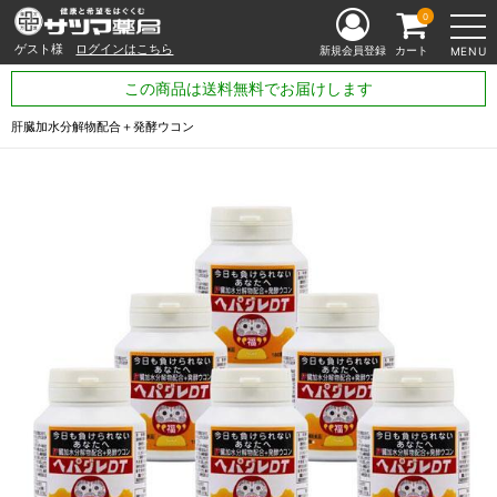
0
ゲスト様
ログインはこちら
新規会員登録
カート
MENU
この商品は送料無料でお届けします
肝臓加水分解物配合＋発酵ウコン