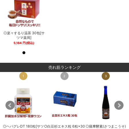
サ
◎楽々するり温茶 30包[サ
◎楽々するり温茶 30包[サ
ツマ薬局]
ツマ薬局]
5,184
円
(税込)
5,184
円
(税込)
売れ筋ランキング
1
2
3
◎ヘパグレDT 180粒[サツ
○白豆杉エキス粒 6粒×30
◎薩摩酵素(さつまこうそ)
0