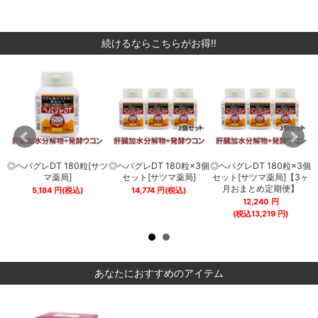
続けるならこちらがお得‼
◎ヘパグレDT 180粒[サツ
◎ヘパグレDT 180粒×3個
◎ヘパグレDT 180粒×3個
サ
マ薬局]
セット[サツマ薬局]
セット[サツマ薬局]【3ヶ
ら
月おまとめ定期便】
5,184
円
(税込)
14,774
円
(税込)
12,240
円
(税込
13,219
円)
あなたにおすすめのアイテム