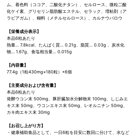
ム、着色料（ココア、二酸化チタン）、セルロース、微粒二酸
化ケイ素、グリセリン脂肪酸エステル、セラック、増粘剤（ア
ラビアガム）、糊料（メチルセルロース）、カルナウバロウ
【栄養成分表示】
本品6粒あたり
熱量… 7.8kcal、たんぱく質… 0.21g、脂質… 0.03g 、炭水化
物… 1.67g、食塩相当量… 0.015g
【内容量】
77.4g（1粒430mg×180粒）×6個
【主要成分および含有量】
本品6粒あたり
発酵ウコン末 500mg、豚肝臓加水分解物末 100mg、しじみエ
キス末 50mg、ウコンエキス末 50mg、L-オルニチン 50mg、
カキ肉エキス末 30mg
【お召し上がり方】
・健康補助食品として、一日6粒を目安に数回に分けて、水など