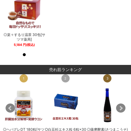
サ
◎楽々するり温茶 30包[サ
◎楽々するり温茶 30包[サ
ツマ薬局]
ツマ薬局]
5,184
円
(税込)
5,184
円
(税込)
売れ筋ランキング
1
2
3
◎ヘパグレDT 180粒[サツ
○白豆杉エキス粒 6粒×30
◎薩摩酵素(さつまこうそ)
0