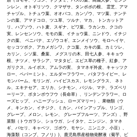
ンレン、オトギリソウ、クマザサ、タンポポの根、 霊芝、アマ
チャヅル、トチュウ葉、オオバコ、カンゾウ、マツ葉、ナンテ
ンの葉、アマドコロ、ツユ草、ツルナ、マカ、 トンカットア
リ、ハブソウ、ハト麦、スギナ、ビワ葉、ラカンカ、クコの
実、レンセンソウ、モモの葉、イチョウ葉、ニンドウ、イチジ
クの葉、 ベニバナ、エゾウコギ、エンメイソウ、モロヘイヤ、
セッコツボク、アカメガシワ、クコ葉、カキの葉、カミツレ、
カリン、シソ葉、桑葉、 メグスリの木、田七人参、キキョウ
根、ナツメ、サラシア、マタタビ、エビス草の種子、紅参、ア
ガリクス、ルイボス、アムラの実、 タマネギ外皮、キャッツク
ロー、ペパーミント、エルダーフラワー、バタフライピー、レ
モンバーム、モリンガ、ハイビスカス、レモングラス、 ネト
ル、エキナセア、エリカ、シナモン、バジル、マテ、ラズベリ
ーリーフ、ボタンボウフウ（長命草）、リンデンフラワー、ロ
ーズヒップ、 ハニーブッシュ、ローズマリー）、果物類（ウ
メ、キンカン、イチジク、ミカン、パインアップル、リンゴ、
グレープ、メロン、レモン、 グレープフルーツ、アンズ）、野
菜類（トウガラシ、ショウガ、シイタケ、ニンジン、タマネ
ギ、パセリ、キャベツ、ゴボウ、モヤシ、ニンニク、小豆）、
海藻類（コンブ、フノリ）)、鹿児島県産植物発酵液（菊芋、ビ