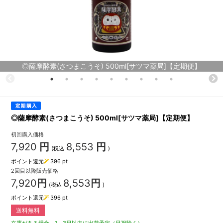
◎薩摩酵素(さつまこうそ) 500ml[サツマ薬局]【定期便】
◎薩摩酵素(さつまこうそ) 500ml[サツマ薬局]【定期便】
初回購入価格
7,920
円
8,553
円
(税込
)
ポイント還元
396
pt
2回目以降販売価格
7,920
円
8,553
円
(税込
)
ポイント還元
396
pt
送料無料
在庫がある場合、1～3日以内に出荷予定（日祝除く）