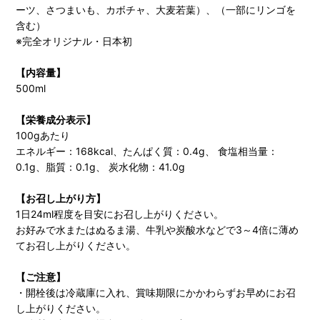
ーツ、さつまいも、カボチャ、大麦若葉）、（一部にリンゴを
含む）
※完全オリジナル・日本初
【内容量】
500ml
【栄養成分表示】
100gあたり
エネルギー：168kcal、たんぱく質：0.4g、 食塩相当量：
0.1g、脂質：0.1g、 炭水化物：41.0g
【お召し上がり方】
1日24ml程度を目安にお召し上がりください。
お好みで水またはぬるま湯、牛乳や炭酸水などで3～4倍に薄め
てお召し上がりください。
【ご注意】
・開栓後は冷蔵庫に入れ、賞味期限にかかわらずお早めにお召
し上がりください。