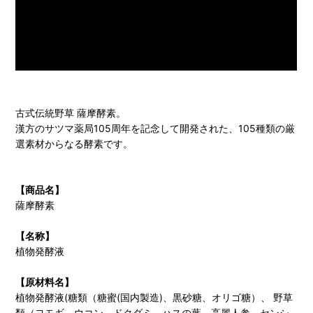
古式伝統野草 薩摩酵素。
漢方のサツマ薬局105周年を記念して開発された、105種類の厳
選素材からなる酵素です。
【商品名】
薩摩酵素
【名称】
植物発酵液
【原材料名】
植物発酵液(糖類（糖蜜(国内製造)、黒砂糖、オリゴ糖）、 野草
類（ヨモギ、ウコン、ドクダミ、ハスの葉、高麗人参、センシ