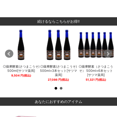
続けるならこちらがお得‼
う
◎薩摩酵素(さつまこうそ)
◎薩摩酵素(さつまこうそ)
◎薩摩酵素（さつまこう
ト
500ml[サツマ薬局]
500ml×3本セット[サツマ
そ） 500ml×6本セット
ま
薬局]
[サツマ薬局]
9,504
円
(税込)
27,086
円
(税込)
51,321
円
(税込)
あなたにおすすめのアイテム