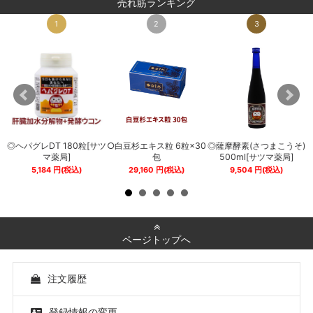
売れ筋ランキング
1
2
3
◎ヘパグレDT 180粒[サツ
○白豆杉エキス粒 6粒×30
◎薩摩酵素(さつまこうそ)
0
マ薬局]
包
500ml[サツマ薬局]
5,184
円
(税込)
29,160
円
(税込)
9,504
円
(税込)
ページトップへ
注文履歴
登録情報の変更