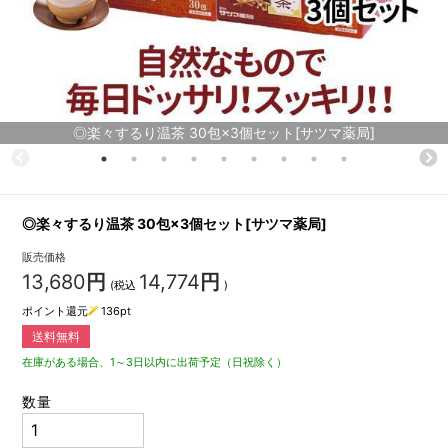
◎楽々するり温茶 30包×3個セット[サツマ薬局]
◎楽々するり温茶 30包×3個セット[サツマ薬局]
販売価格
13,680
円
14,774
円
(税込
)
ポイント還元
136
pt
送料無料
在庫がある場合、1～3日以内に出荷予定（日祝除く）
数量