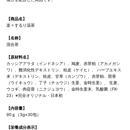
【商品名】
楽々するり温茶
【名称】
混合茶
【原材料名】
カッシアアラタ（インドネシア）、鳩麦、赤芽柏（アカメガシ
ワ）、難消化性デキストリン、桂皮（ケイヒ）、 ハーブエキス
末（デキストリン、桂皮、甘草（カンゾウ）、赤芽柏、茴香
（ウイキョウ）、丁子（チョウジ）生姜、金時生姜）、 生麦、
ウコギ、肉蓯蓉（ニクジュヨウ）、金時生姜末、乳酸菌（FK-
23）※完全オリジナル・日本初
【内容量】
90ｇ（3g×30包）
【栄養成分表示】