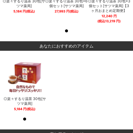
3
◎楽々するり温茶 30包[サ
◎楽々するり温茶 30包×6
◎楽々するり温茶 30包×3
3
ツマ薬局]
個セット[サツマ薬局]
個セット[サツマ薬局]【3
ヶ月おまとめ定期便】
5,184
円
(税込)
27,993
円
(税込)
12,240
円
(税込
13,219
円)
あなたにおすすめのアイテム
サ
◎楽々するり温茶 30包[サ
◎楽々するり温茶 30包[サ
ツマ薬局]
ツマ薬局]
5,184
円
(税込)
5,184
円
(税込)