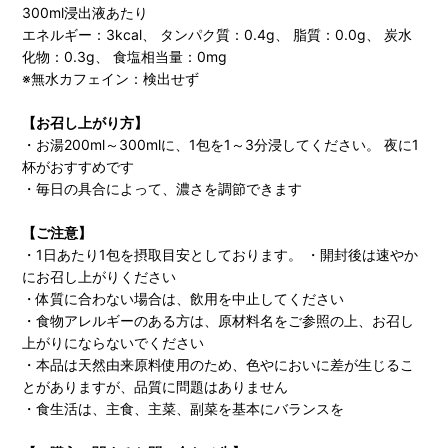
300ml浸出液あたり
エネルギー：3kcal、 タンパク質：0.4g、 脂質：0.0g、 炭水
化物：0.3g、 食塩相当量：0mg
※無水カフェイン：検出せず
【お召し上がり方】
・お湯200ml～300mlに、1包を1～3分浸してください。 夜に1
杯がおすすめです
・毎日の具合によって、濃さを調節できます
【ご注意】
・1日あたり1包を摂取目安としております。 ・開封後は速やか
にお召し上がりください
・体質に合わない場合は、飲用を中止してください
・食物アレルギーのある方は、原材料名をご参照の上、お召し
上がりにならないでください
・本品は天然由来原料使用のため、色やにおいに差が生じるこ
とがありますが、品質に問題はありません
・食生活は、主食、主菜、副菜を基本にバランスを