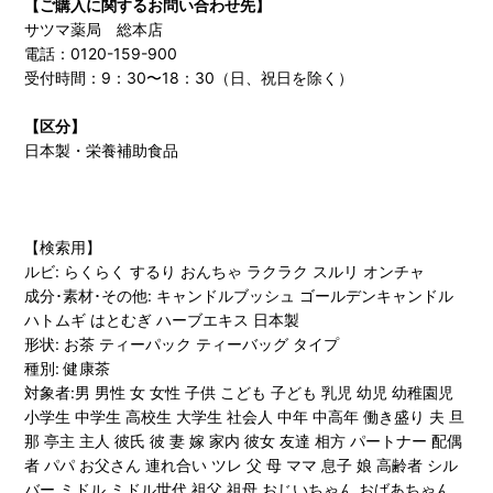
【ご購入に関するお問い合わせ先】
サツマ薬局 総本店
電話：0120-159-900
受付時間：9：30〜18：30（日、祝日を除く）
【区分】
日本製・栄養補助食品
【検索用】
ルビ: らくらく するり おんちゃ ラクラク スルリ オンチャ
成分･素材･その他: キャンドルブッシュ ゴールデンキャンドル
ハトムギ はとむぎ ハーブエキス 日本製
形状: お茶 ティーパック ティーバッグ タイプ
種別: 健康茶
対象者:男 男性 女 女性 子供 こども 子ども 乳児 幼児 幼稚園児
小学生 中学生 高校生 大学生 社会人 中年 中高年 働き盛り 夫 旦
那 亭主 主人 彼氏 彼 妻 嫁 家内 彼女 友達 相方 パートナー 配偶
者 パパ お父さん 連れ合い ツレ 父 母 ママ 息子 娘 高齢者 シル
バー ミドル ミドル世代 祖父 祖母 おじいちゃん おばあちゃん