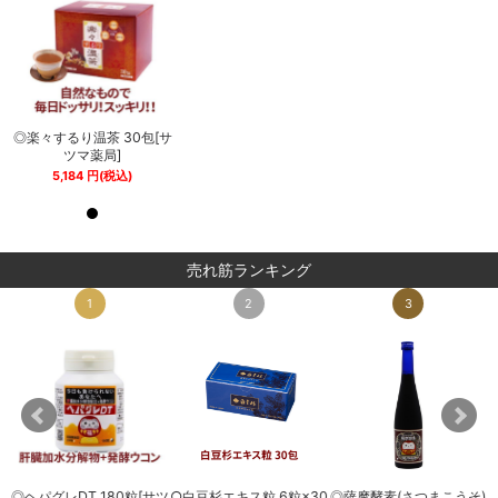
サ
◎楽々するり温茶 30包[サ
◎楽々するり温茶 30包[サ
ツマ薬局]
ツマ薬局]
5,184
円
(税込)
5,184
円
(税込)
売れ筋ランキング
1
2
3
◎ヘパグレDT 180粒[サツ
○白豆杉エキス粒 6粒×30
◎薩摩酵素(さつまこうそ)