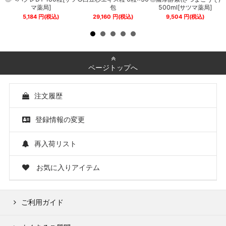
0
マ薬局]
包
500ml[サツマ薬局]
5,184
円
(税込)
29,160
円
(税込)
9,504
円
(税込)
ページトップへ
注文履歴
登録情報の変更
再入荷リスト
お気に入りアイテム
ご利用ガイド