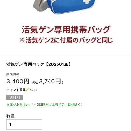
活気ゲン 専用バッグ【202501▲】
販売価格
3,400
円
3,740
円
(税込
)
ポイント還元
34
pt
送料別
在庫がある場合、1～3日以内に出荷予定（日祝除く）
数量