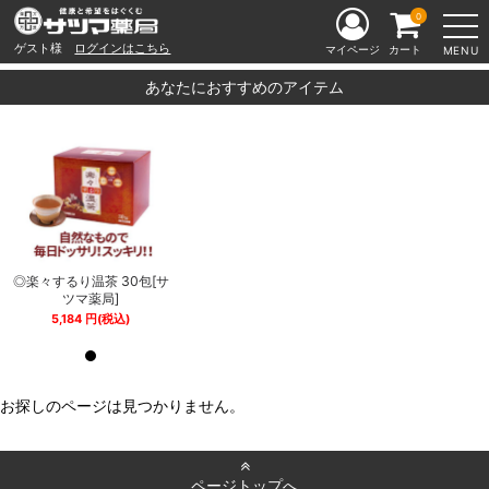
0
ゲスト様
ログインはこちら
マイページ
カート
MENU
あなたにおすすめのアイテム
サ
◎楽々するり温茶 30包[サ
◎楽々するり温茶 30包[サ
ツマ薬局]
ツマ薬局]
5,184
円
(税込)
5,184
円
(税込)
お探しのページは見つかりません。
ページトップへ