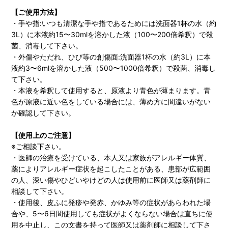
【ご使用方法】
・手や指:いつも清潔な手や指であるためには洗面器1杯の水（約
3L）に本液約15〜30mlを溶かした液（100〜200倍希釈）で殺
菌、消毒して下さい。
・外傷やただれ、ひび等の創傷面:洗面器1杯の水（約3L）に本
液約3〜6mlを溶かした液（500〜1000倍希釈）で殺菌、消毒し
て下さい。
・本液を希釈して使用すると、原液より青色が薄まります。青
色が原液に近い色をしている場合には、薄め方に間違いがない
か確認して下さい。
【使用上のご注意】
※ご相談下さい。
・医師の治療を受けている、本人又は家族がアレルギー体質、
薬によりアレルギー症状を起こしたことがある、患部が広範囲
の人、深い傷やひどいやけどの人は使用前に医師又は薬剤師に
相談して下さい。
・使用後、皮ふに発疹や発赤、かゆみ等の症状があらわれた場
合や、5〜6日間使用しても症状がよくならない場合は直ちに使
用を中止し、この文書を持って医師又は薬剤師に相談して下さ