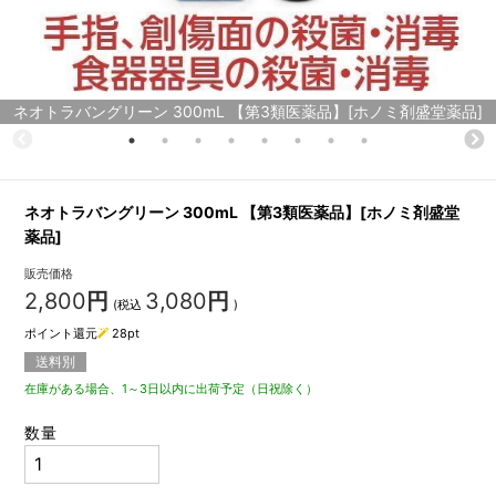
ネオトラバングリーン 300mL 【第3類医薬品】[ホノミ剤盛堂薬品]
ネオトラバングリーン 300mL 【第3類医薬品】[ホノミ剤盛堂
薬品]
販売価格
2,800
円
3,080
円
(税込
)
ポイント還元
28
pt
送料別
在庫がある場合、1～3日以内に出荷予定（日祝除く）
数量