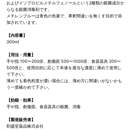
およびイソプロピルメチルフェノールという2種類の殺菌成分か
らなる殺菌消毒剤です。
メチレンブルーは青色の色素で、希釈間違いを無くす目的で添
加されています。
【内容量】
300ml
【用法・用量】
手や指 100〜200倍、創傷面 500〜1000倍、食器器具 200〜
500倍と、使用目的に応じて本液を適当な濃度に薄めて使用し
て下さい。
薄めても着色程度が濃い場合には、薄め方に間違いがないかも
う一度確かめて下さい。
【効能・効果】
手や指、創傷面、食器器具の殺菌、消毒
【製造販売者】
剤盛堂薬品株式会社