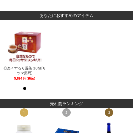
あなたにおすすめのアイテム
サ
◎楽々するり温茶 30包[サ
◎楽々するり温茶 30包[サ
ツマ薬局]
ツマ薬局]
5,184
円
(税込)
5,184
円
(税込)
売れ筋ランキング
1
2
3