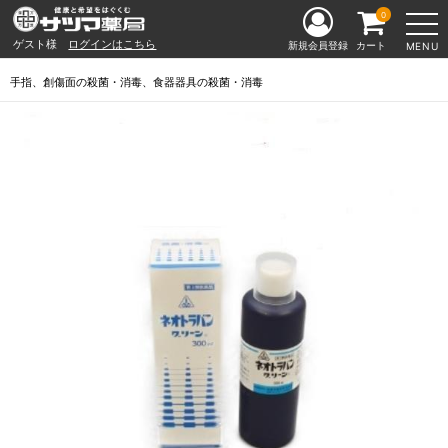
0
ゲスト様
ログインはこちら
新規会員登録
カート
MENU
手指、創傷面の殺菌・消毒、食器器具の殺菌・消毒