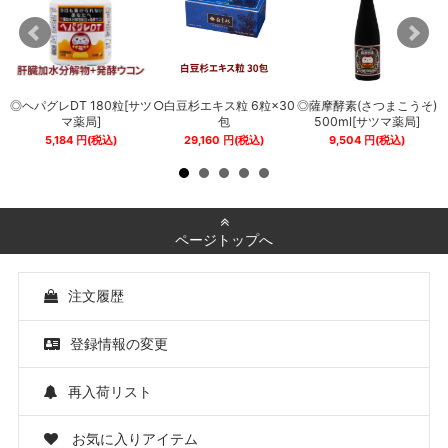
◎ヘパグレDT 180粒[サツ
○白豆杉エキス粒 6粒×30
◎薩摩酵素(さつまこうそ)
0
マ薬局]
包
500ml[サツマ薬局]
5,184
円
(税込)
29,160
円
(税込)
9,504
円
(税込)
ページトップへ
注文履歴
登録情報の変更
再入荷リスト
お気に入りアイテム