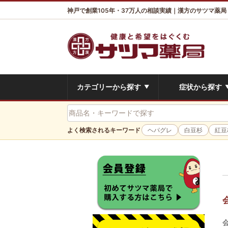
神戸で創業105年・37万人の相談実績｜漢方のサツマ薬局
カテゴリーから探す
症状から探す
▼
よく検索されるキーワード
ヘパグレ
白豆杉
紅豆