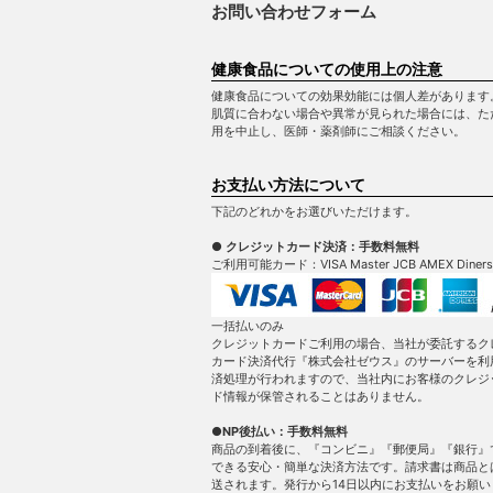
お問い合わせフォーム
健康食品についての使用上の注意
健康食品についての効果効能には個人差があります
肌質に合わない場合や異常が見られた場合には、た
用を中止し、医師・薬剤師にご相談ください。
お支払い方法について
下記のどれかをお選びいただけます。
● クレジットカード決済：手数料無料
ご利用可能カード：VISA Master JCB AMEX Diners
一括払いのみ
クレジットカードご利用の場合、当社が委託するク
カード決済代行『株式会社ゼウス』のサーバーを利
済処理が行われますので、当社内にお客様のクレジ
ド情報が保管されることはありません。
●NP後払い：手数料無料
商品の到着後に、『コンビニ』『郵便局』『銀行』
できる安心・簡単な決済方法です。請求書は商品と
送されます。発行から14日以内にお支払いをお願い