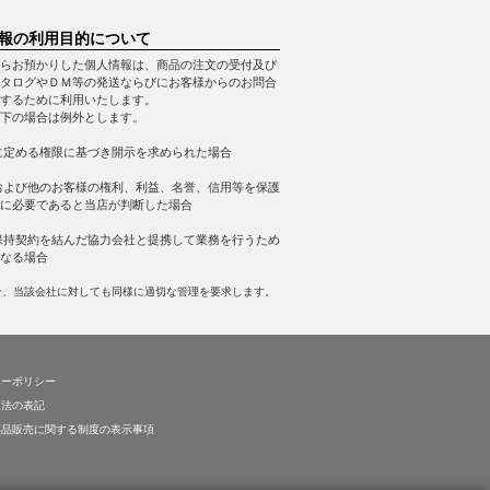
報の利用目的について
らお預かりした個人情報は、商品の注文の受付及び
タログやＤＭ等の発送ならびにお客様からのお問合
するために利用いたします。
下の場合は例外とします。
に定める権限に基づき開示を求められた場合
および他のお客様の権利、利益、名誉、信用等を保護
に必要であると当店が判断した場合
保持契約を結んだ協力会社と提携して業務を行うため
なる場合
合、当該会社に対しても同様に適切な管理を要求します。
シーポリシー
引法の表記
薬品販売に関する制度の表示事項