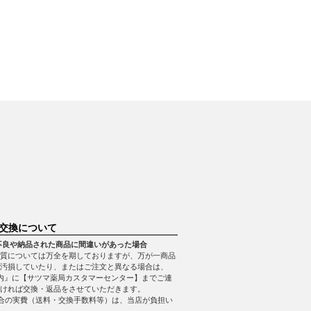
交換について
不良や納品された商品に間違いがあった場合
質については万全を期しておりますが、万が一商品
・汚損していたり、またはご注文と異なる場合は、
内』に【サツマ薬局カスタマーセンター】までご連
ければ交換・返品をさせていただきます。
合の実費（送料・交換手数料等）は、当店が負担い