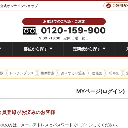
ご利用ガ
 公式オンラインショップ
お電話でのご相談・ご注文
0120-159-900
9:00〜18:00
定休 日曜・祝日
部位から探す
定期便から探す
▼
▼
▼
杉
レンチンプラス
薩摩酵素
楽々するり温茶
便秘薬
松寿仙
MYページ(ログイン)
会員登録がお済みのお客様
会員の方は、メールアドレスとパスワードでログインしてください。