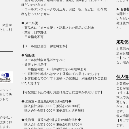
ほどいただきます
・ゴールデンウィークやお正月、お盆、祝日などは、出荷業
▶ お客
務を行っていません
未開封・
いただい
● メール便
発送後の
。体質や
・商品名に「メール便」と記載された商品のみ対象
ん。
だちに利
・業者：日本郵便
・日時指定不可
定期便
【メール便は全国一律送料無料】
お電話の
次回お届
● 宅配便
ー】へご
・メール便対象商品以外すべて
ない場合
・業者：佐川急便
・日時指定可能 ※一部時間指定不可地域あり
・中継料発生地域へはヤマト運輸にてお届けいたします
個人情
・お客様都合でのヤマト運輸への変更は、別途送料をご負担
いただきます
お客様か
ことが確
レジット
【宅配便は下記の通りお届け先ごとに送料が異なります】
（注：本
用して決
本人であ
ットカー
◆北海道～鹿児島(沖縄以外)送料◆
写しを、
購入合計金額8,000円(税込)未満:700円
だき、本
購入合計金額8,000円(税込)以上:送料無料
ます。
個人情報
で後払い
◆北海道～鹿児島(沖縄以外)の離島送料◆
【サツマ
は別に郵
購入合計金額8,000円(税込)未満:1,700円
ます。
します。
購入合計金額8,000円(税込)以上:1,000円