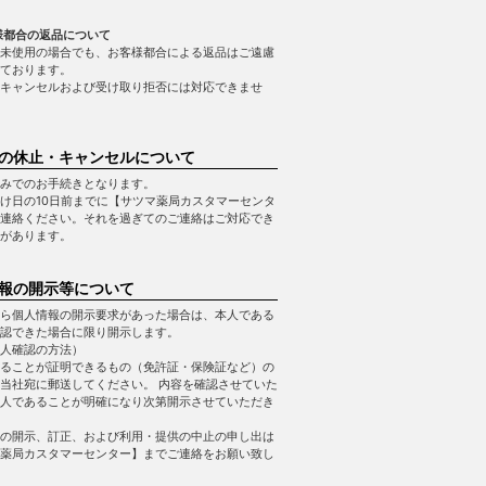
様都合の返品について
未使用の場合でも、お客様都合による返品はご遠慮
ております。
キャンセルおよび受け取り拒否には対応できませ
の休止・キャンセルについて
みでのお手続きとなります。
け日の10日前までに【サツマ薬局カスタマーセンタ
連絡ください。それを過ぎてのご連絡はご対応でき
があります。
報の開示等について
ら個人情報の開示要求があった場合は、本人である
認できた場合に限り開示します。
人確認の方法）
ることが証明できるもの（免許証・保険証など）の
当社宛に郵送してください。 内容を確認させていた
人であることが明確になり次第開示させていただき
の開示、訂正、および利用・提供の中止の申し出は
薬局カスタマーセンター】までご連絡をお願い致し