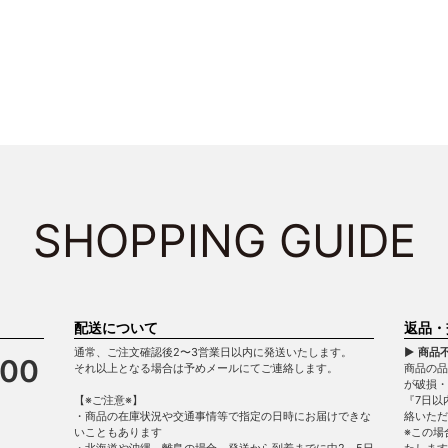
SHOPPING GUIDE
配送について
返品・
通常、ご注文確認後2〜3営業日以内に発送いたします。
▶ 商品
900
それ以上となる場合は予めメールにてご連絡します。
商品の品
が破損
【※ご注意※】
『7日以
・商品の在庫状況や交通事情等で指定の日時にお届けできな
絡いただ
いこともあります
※この場
・北海道や沖縄、離島の場合、発送から到着までに中2～5日
たします