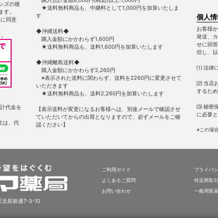
ンズの後
★送料無料商品も、中継料として1,000円を加算いたしま
ます。
す
個人情
ー
に同意
お客様か
◆沖縄送料◆
す。
発送、カ
購入金額にかかわらず1,600円
せに回答
★送料無料商品も、送料1,600円を加算いたします
但し、以
◆沖縄離島送料◆
⑴ 法律
購入金額にかかわらず2,260円
※表示された送料に関わらず、送料を2260円に変更させて
⑵ 当店
いただきます
するため
★送料無料商品も、送料2,260円を加算いたします
⑶ 秘密
計代金を
【表示送料が変更になるお客様へは、別途メールで確認させ
に必要と
ていただいてからの出荷となりますので、必ずメールをご確
文は、代
認ください】
※この場
ご利用ガイド
プライバ
よくあるご質問
特定商取
お問い合わせ
一般用医
北長狭通7-3-10