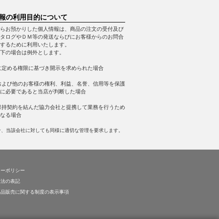
報の利用目的について
らお預かりした個人情報は、商品の注文の受付及び
タログやＤＭ等の発送ならびにお客様からのお問合
するために利用いたします。
下の場合は例外とします。
に定める権限に基づき開示を求められた場合
および他のお客様の権利、利益、名誉、信用等を保護
に必要であると当店が判断した場合
保持契約を結んだ協力会社と提携して業務を行うため
なる場合
合、当該会社に対しても同様に適切な管理を要求します。
シーポリシー
引法の表記
薬品販売に関する制度の表示事項