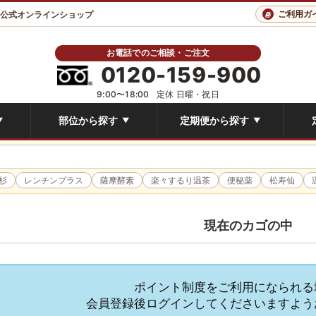
ご利用ガ
 公式オンラインショップ
お電話でのご相談・ご注文
0120-159-900
9:00〜18:00
定休 日曜・祝日
部位から探す
定期便から探す
▼
▼
▼
杉
レンチンプラス
薩摩酵素
楽々するり温茶
便秘薬
松寿仙
現在のカゴの中
ポイント制度をご利用になられる
会員登録後ログインしてくださいますよう