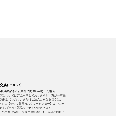
交換について
不良や納品された商品に間違いがあった場合
質については万全を期しておりますが、万が一商品
・汚損していたり、またはご注文と異なる場合は、
内』に【サツマ薬局カスタマーセンター】までご連
ければ交換・返品をさせていただきます。
合の実費（送料・交換手数料等）は、当店が負担い