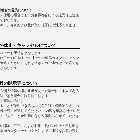
様都合の返品について
未使用の場合でも、お客様都合による返品はご遠慮
ております。
キャンセルおよび受け取り拒否には対応できませ
の休止・キャンセルについて
みでのお手続きとなります。
け日の10日前までに【サツマ薬局カスタマーセンタ
連絡ください。それを過ぎてのご連絡はご対応でき
があります。
報の開示等について
ら個人情報の開示要求があった場合は、本人である
認できた場合に限り開示します。
人確認の方法）
ることが証明できるもの（免許証・保険証など）の
当社宛に郵送してください。 内容を確認させていた
人であることが明確になり次第開示させていただき
の開示、訂正、および利用・提供の中止の申し出は
薬局カスタマーセンター】までご連絡をお願い致し