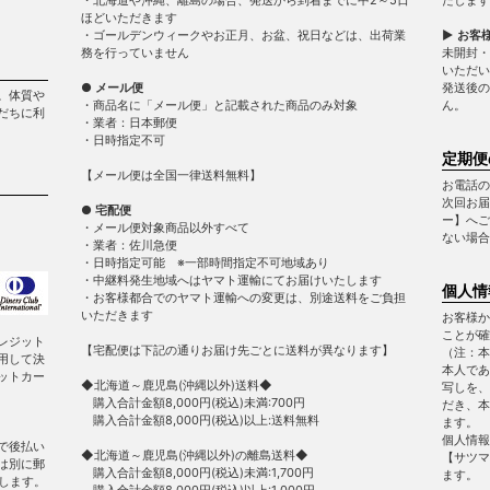
ほどいただきます
・ゴールデンウィークやお正月、お盆、祝日などは、出荷業
▶ お客
務を行っていません
未開封・
いただい
● メール便
発送後の
。体質や
・商品名に「メール便」と記載された商品のみ対象
ん。
だちに利
・業者：日本郵便
・日時指定不可
定期便
【メール便は全国一律送料無料】
お電話の
次回お届
● 宅配便
ー】へご
・メール便対象商品以外すべて
ない場合
・業者：佐川急便
・日時指定可能 ※一部時間指定不可地域あり
・中継料発生地域へはヤマト運輸にてお届けいたします
個人情
・お客様都合でのヤマト運輸への変更は、別途送料をご負担
いただきます
お客様か
ことが確
レジット
【宅配便は下記の通りお届け先ごとに送料が異なります】
（注：本
用して決
本人であ
ットカー
◆北海道～鹿児島(沖縄以外)送料◆
写しを、
購入合計金額8,000円(税込)未満:700円
だき、本
購入合計金額8,000円(税込)以上:送料無料
ます。
個人情報
で後払い
◆北海道～鹿児島(沖縄以外)の離島送料◆
【サツマ
は別に郵
購入合計金額8,000円(税込)未満:1,700円
ます。
します。
購入合計金額8,000円(税込)以上:1,000円