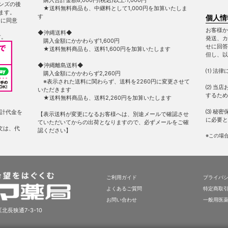
ンズの後
★送料無料商品も、中継料として1,000円を加算いたしま
ます。
す
個人情
ー
に同意
お客様か
◆沖縄送料◆
す。
発送、カ
購入金額にかかわらず1,600円
せに回答
★送料無料商品も、送料1,600円を加算いたします
但し、以
◆沖縄離島送料◆
⑴ 法律
購入金額にかかわらず2,260円
※表示された送料に関わらず、送料を2260円に変更させて
⑵ 当店
いただきます
するため
★送料無料商品も、送料2,260円を加算いたします
⑶ 秘密
計代金を
【表示送料が変更になるお客様へは、別途メールで確認させ
に必要と
ていただいてからの出荷となりますので、必ずメールをご確
文は、代
認ください】
※この場
ご利用ガイド
プライバ
よくあるご質問
特定商取
お問い合わせ
一般用医
北長狭通7-3-10