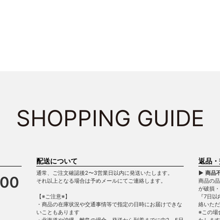
SHOPPING GUIDE
配送について
返品・
通常、ご注文確認後2〜3営業日以内に発送いたします。
▶ 商品
900
それ以上となる場合は予めメールにてご連絡します。
商品の品
が破損
【※ご注意※】
『7日以
・商品の在庫状況や交通事情等で指定の日時にお届けできな
絡いただ
いこともあります
※この場
・北海道や沖縄、離島の場合、発送から到着までに中2～5日
たします