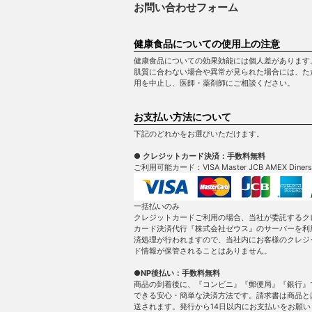
お問い合わせフォーム
健康食品についての使用上の注意
健康食品についての効果効能には個人差があります
肌質に合わない場合や異常が見られた場合には、た
用を中止し、医師・薬剤師にご相談ください。
お支払い方法について
下記のどれかをお選びいただけます。
● クレジットカード決済：手数料無料
ご利用可能カード：VISA Master JCB AMEX Diners
一括払いのみ
クレジットカードご利用の場合、当社が委託するク
カード決済代行『株式会社ゼウス』のサーバーを利
済処理が行われますので、当社内にお客様のクレジ
ド情報が保管されることはありません。
●NP後払い：手数料無料
商品の到着後に、『コンビニ』『郵便局』『銀行』
できる安心・簡単な決済方法です。請求書は商品と
送されます。発行から14日以内にお支払いをお願い