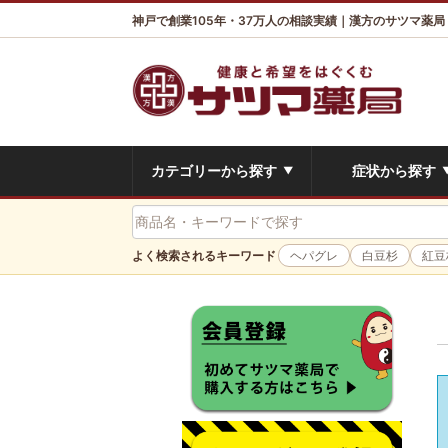
神戸で創業105年・37万人の相談実績｜漢方のサツマ薬局
カテゴリーから探す
症状から探す
▼
よく検索されるキーワード
ヘパグレ
白豆杉
紅豆